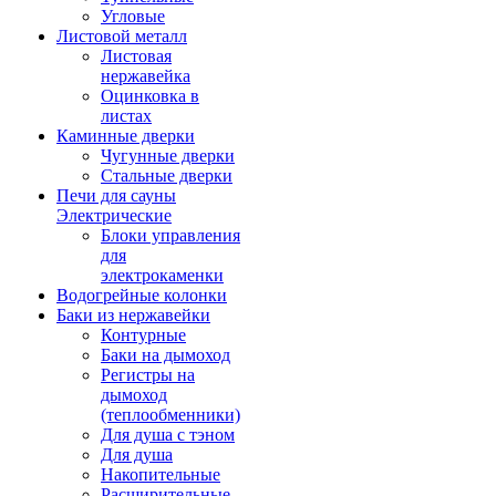
Угловые
Листовой металл
Листовая
нержавейка
Оцинковка в
листах
Каминные дверки
Чугунные дверки
Стальные дверки
Печи для сауны
Электрические
Блоки управления
для
электрокаменки
Водогрейные колонки
Баки из нержавейки
Контурные
Баки на дымоход
Регистры на
дымоход
(теплообменники)
Для душа с тэном
Для душа
Накопительные
Расширительные