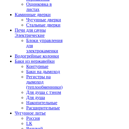
Оцинковка в
листах
Каминные дверки
Чугунные дверки
Стальные дверки
Печи для сауны
Электрические
Блоки управления
для
электрокаменки
Водогрейные колонки
Баки из нержавейки
Контурные
Баки на дымоход
Регистры на
дымоход
(теплообменники)
Для душа с тэном
Для душа
Накопительные
Расширительные
Чугунное литье
Россия
LК
Везувий