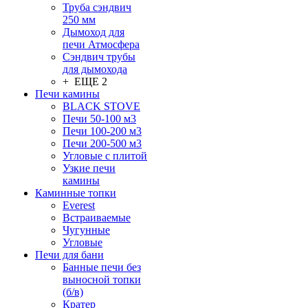
Труба сэндвич
250 мм
Дымоход для
печи Атмосфера
Сэндвич трубы
для дымохода
+ ЕЩЕ 2
Печи камины
BLACK STOVE
Печи 50-100 м3
Печи 100-200 м3
Печи 200-500 м3
Угловые с плитой
Узкие печи
камины
Каминные топки
Everest
Встраиваемые
Чугунные
Угловые
Печи для бани
Банные печи без
выносной топки
(б/в)
Кратер