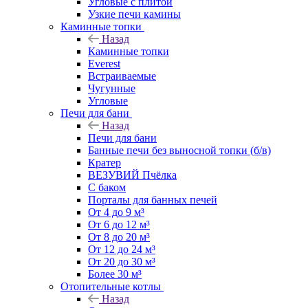
Угловые с плитой
Узкие печи камины
Каминные топки
Назад
Каминные топки
Everest
Встраиваемые
Чугунные
Угловые
Печи для бани
Назад
Печи для бани
Банные печи без выносной топки (б/в)
Кратер
ВЕЗУВИЙ Пчёлка
С баком
Порталы для банных печей
От 4 до 9 м³
От 6 до 12 м³
От 8 до 20 м³
От 12 до 24 м³
От 20 до 30 м³
Более 30 м³
Отопительные котлы
Назад