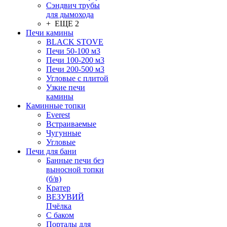
Сэндвич трубы
для дымохода
+ ЕЩЕ 2
Печи камины
BLACK STOVE
Печи 50-100 м3
Печи 100-200 м3
Печи 200-500 м3
Угловые с плитой
Узкие печи
камины
Каминные топки
Everest
Встраиваемые
Чугунные
Угловые
Печи для бани
Банные печи без
выносной топки
(б/в)
Кратер
ВЕЗУВИЙ
Пчёлка
С баком
Порталы для