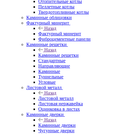
Отопительные котлы
Пеллетные котлы
Твердотопливные котлы
Каминные облицовки
Фактурный минерит
Назад
Фактурный минерит
Фиброцементные панели
Каминные решетки
Назад
Каминные решетки
Стандартные
Направляющие
Каминные
Туннельные
Угловые
Листовой металл
Назад
Листовой металл
Листовая нержавейка
Оцинковка в листах
Каминные дверки
Назад
Каминные дверки
Чугунные дверки