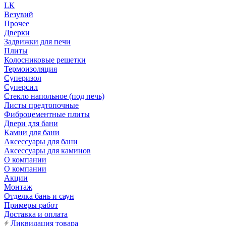
LК
Везувий
Прочее
Дверки
Задвижки для печи
Плиты
Колосниковые решетки
Термоизоляция
Суперизол
Суперсил
Стекло напольное (под печь)
Листы предтопочные
Фиброцементные плиты
Двери для бани
Камни для бани
Аксессуары для бани
Аксессуары для каминов
О компании
О компании
Акции
Монтаж
Отделка бань и саун
Примеры работ
Доставка и оплата
Ликвидация товара