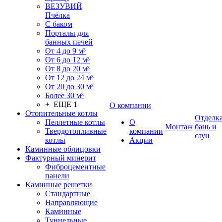
ВЕЗУВИЙ
Пчёлка
С баком
Порталы для
банных печей
От 4 до 9 м³
От 6 до 12 м³
От 8 до 20 м³
От 12 до 24 м³
От 20 до 30 м³
Более 30 м³
+ ЕЩЕ 1
О компании
Отопительные котлы
Отделк
Пеллетные котлы
О
Монтаж
бань и
Твердотопливные
компании
саун
котлы
Акции
Каминные облицовки
Фактурный минерит
Фиброцементные
панели
Каминные решетки
Стандартные
Направляющие
Каминные
Туннельные