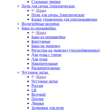
Стальные дверки
Печи для сауны Электрические
Назад
Печи для сауны Электрические
Блоки управления для электрокаменки
Водогрейные колонки
Баки из нержавейки
Назад
Баки из нержавейки
Контурные
Баки на дымоход
Регистры на дымоход (теплообменники)
Для душа с тэном
Для душа
Накопительные
Расширительные
Чугунное литье
Назад
Чугунное литье
Россия
LК
Везувий
Прочее
Дверки
Задвижки для печи