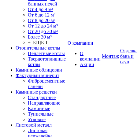
банных печей
От 4 до 9 м³
От 6 до 12 м³
От 8 до 20 м³
От 12 до 24 м³
От 20 до 30 м³
Более 30 м³
+ ЕЩЕ 1
О компании
Отопительные котлы
Отделк
Пеллетные котлы
О
Монтаж
бань и
Твердотопливные
компании
саун
котлы
Акции
Каминные облицовки
Фактурный минерит
Фиброцементные
панели
Каминные решетки
Стандартные
Направляющие
Каминные
Туннельные
Угловые
Листовой металл
Листовая
нержавейка