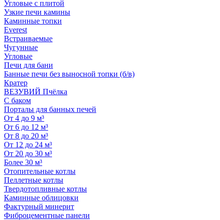
Угловые с плитой
Узкие печи камины
Каминные топки
Everest
Встраиваемые
Чугунные
Угловые
Печи для бани
Банные печи без выносной топки (б/в)
Кратер
ВЕЗУВИЙ Пчёлка
С баком
Порталы для банных печей
От 4 до 9 м³
От 6 до 12 м³
От 8 до 20 м³
От 12 до 24 м³
От 20 до 30 м³
Более 30 м³
Отопительные котлы
Пеллетные котлы
Твердотопливные котлы
Каминные облицовки
Фактурный минерит
Фиброцементные панели