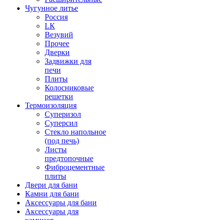
Чугунное литье
Россия
LК
Везувий
Прочее
Дверки
Задвижки для
печи
Плиты
Колосниковые
решетки
Термоизоляция
Суперизол
Суперсил
Стекло напольное
(под печь)
Листы
предтопочные
Фиброцементные
плиты
Двери для бани
Камни для бани
Аксессуары для бани
Аксессуары для