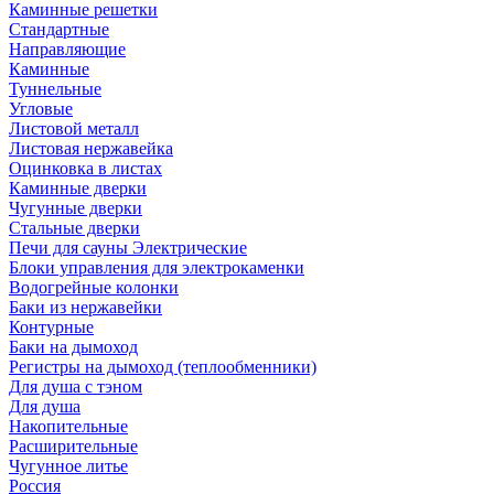
Каминные решетки
Стандартные
Направляющие
Каминные
Туннельные
Угловые
Листовой металл
Листовая нержавейка
Оцинковка в листах
Каминные дверки
Чугунные дверки
Стальные дверки
Печи для сауны Электрические
Блоки управления для электрокаменки
Водогрейные колонки
Баки из нержавейки
Контурные
Баки на дымоход
Регистры на дымоход (теплообменники)
Для душа с тэном
Для душа
Накопительные
Расширительные
Чугунное литье
Россия