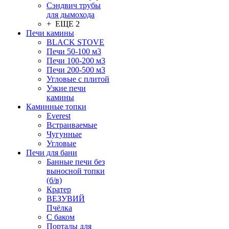
Сэндвич трубы
для дымохода
+ ЕЩЕ 2
Печи камины
BLACK STOVE
Печи 50-100 м3
Печи 100-200 м3
Печи 200-500 м3
Угловые с плитой
Узкие печи
камины
Каминные топки
Everest
Встраиваемые
Чугунные
Угловые
Печи для бани
Банные печи без
выносной топки
(б/в)
Кратер
ВЕЗУВИЙ
Пчёлка
С баком
Порталы для