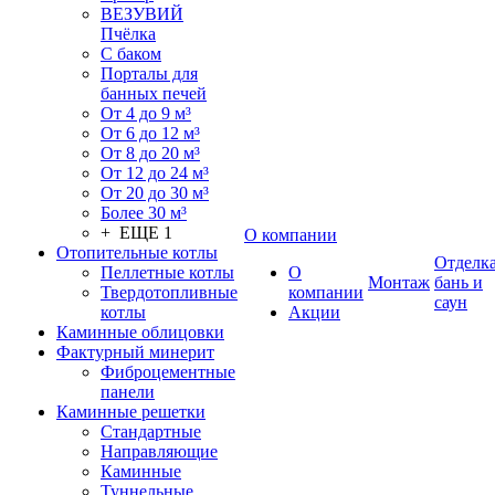
ВЕЗУВИЙ
Пчёлка
С баком
Порталы для
банных печей
От 4 до 9 м³
От 6 до 12 м³
От 8 до 20 м³
От 12 до 24 м³
От 20 до 30 м³
Более 30 м³
+ ЕЩЕ 1
О компании
Отопительные котлы
Отделк
Пеллетные котлы
О
Монтаж
бань и
Твердотопливные
компании
саун
котлы
Акции
Каминные облицовки
Фактурный минерит
Фиброцементные
панели
Каминные решетки
Стандартные
Направляющие
Каминные
Туннельные