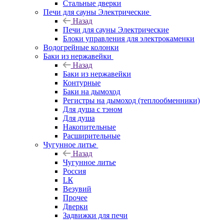
Стальные дверки
Печи для сауны Электрические
Назад
Печи для сауны Электрические
Блоки управления для электрокаменки
Водогрейные колонки
Баки из нержавейки
Назад
Баки из нержавейки
Контурные
Баки на дымоход
Регистры на дымоход (теплообменники)
Для душа с тэном
Для душа
Накопительные
Расширительные
Чугунное литье
Назад
Чугунное литье
Россия
LК
Везувий
Прочее
Дверки
Задвижки для печи