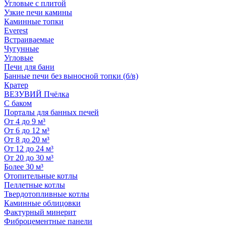
Угловые с плитой
Узкие печи камины
Каминные топки
Everest
Встраиваемые
Чугунные
Угловые
Печи для бани
Банные печи без выносной топки (б/в)
Кратер
ВЕЗУВИЙ Пчёлка
С баком
Порталы для банных печей
От 4 до 9 м³
От 6 до 12 м³
От 8 до 20 м³
От 12 до 24 м³
От 20 до 30 м³
Более 30 м³
Отопительные котлы
Пеллетные котлы
Твердотопливные котлы
Каминные облицовки
Фактурный минерит
Фиброцементные панели