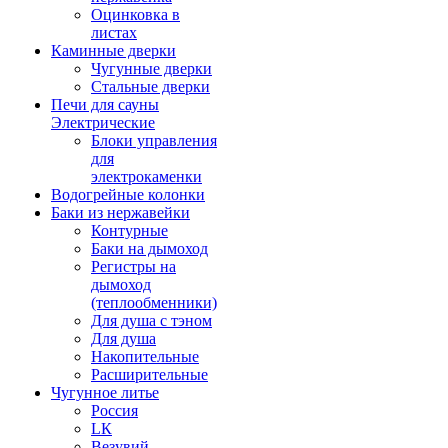
Оцинковка в
листах
Каминные дверки
Чугунные дверки
Стальные дверки
Печи для сауны
Электрические
Блоки управления
для
электрокаменки
Водогрейные колонки
Баки из нержавейки
Контурные
Баки на дымоход
Регистры на
дымоход
(теплообменники)
Для душа с тэном
Для душа
Накопительные
Расширительные
Чугунное литье
Россия
LК
Везувий