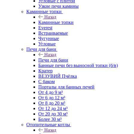
Угловые с плитой
Узкие печи камины
Каминные топки
Назад
Каминные топки
Everest
Встраиваемые
Чугунные
Угловые
Печи для бани
Назад
Печи для бани
Банные печи без выносной топки (б/в)
Кратер
ВЕЗУВИЙ Пчёлка
С баком
Порталы для банных печей
От 4 до 9 м³
От 6 до 12 м³
От 8 до 20 м³
От 12 до 24 м³
От 20 до 30 м³
Более 30 м³
Отопительные котлы
Назад