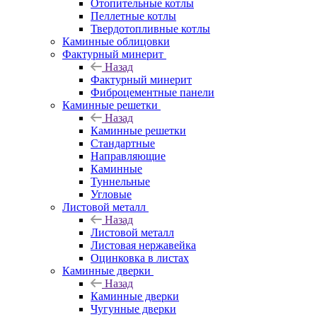
Отопительные котлы
Пеллетные котлы
Твердотопливные котлы
Каминные облицовки
Фактурный минерит
Назад
Фактурный минерит
Фиброцементные панели
Каминные решетки
Назад
Каминные решетки
Стандартные
Направляющие
Каминные
Туннельные
Угловые
Листовой металл
Назад
Листовой металл
Листовая нержавейка
Оцинковка в листах
Каминные дверки
Назад
Каминные дверки
Чугунные дверки