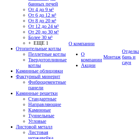
банных печей
От 4 до 9 м³
От 6 до 12 м³
От 8 до 20 м³
От 12 до 24 м³
От 20 до 30 м³
Более 30 м³
+ ЕЩЕ 1
О компании
Отопительные котлы
Отделк
Пеллетные котлы
О
Монтаж
бань и
Твердотопливные
компании
саун
котлы
Акции
Каминные облицовки
Фактурный минерит
Фиброцементные
панели
Каминные решетки
Стандартные
Направляющие
Каминные
Туннельные
Угловые
Листовой металл
Листовая
нержавейка