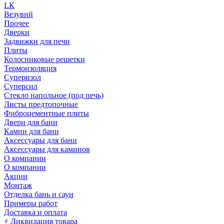
LК
Везувий
Прочее
Дверки
Задвижки для печи
Плиты
Колосниковые решетки
Термоизоляция
Суперизол
Суперсил
Стекло напольное (под печь)
Листы предтопочные
Фиброцементные плиты
Двери для бани
Камни для бани
Аксессуары для бани
Аксессуары для каминов
О компании
О компании
Акции
Монтаж
Отделка бань и саун
Примеры работ
Доставка и оплата
Ликвидация товара