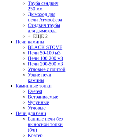
Труба сэндвич
250 мм
Дымоход для
печи Атмосфера
Сэндвич трубы
для дымохода
+ ЕЩЕ 2
Печи камины
BLACK STOVE
Печи 50-100 м3
Печи 100-200 м3
Печи 200-500 м3
Угловые с плитой
Узкие печи
камины
Каминные топки
Everest
Встраиваемые
Чугунные
Угловые
Печи для бани
Банные печи без
выносной топки
(б/в)
Кратер