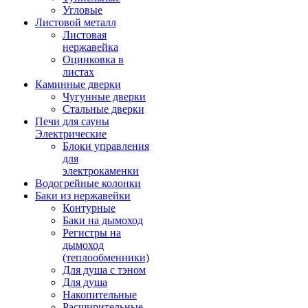
Угловые
Листовой металл
Листовая
нержавейка
Оцинковка в
листах
Каминные дверки
Чугунные дверки
Стальные дверки
Печи для сауны
Электрические
Блоки управления
для
электрокаменки
Водогрейные колонки
Баки из нержавейки
Контурные
Баки на дымоход
Регистры на
дымоход
(теплообменники)
Для душа с тэном
Для душа
Накопительные
Расширительные