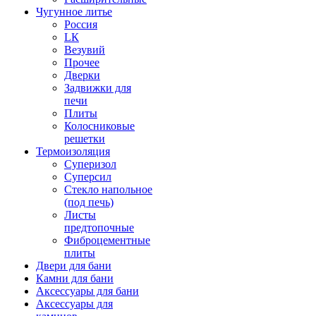
Чугунное литье
Россия
LК
Везувий
Прочее
Дверки
Задвижки для
печи
Плиты
Колосниковые
решетки
Термоизоляция
Суперизол
Суперсил
Стекло напольное
(под печь)
Листы
предтопочные
Фиброцементные
плиты
Двери для бани
Камни для бани
Аксессуары для бани
Аксессуары для