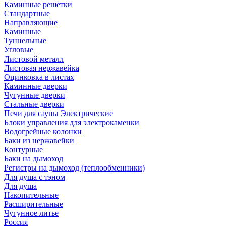
Каминные решетки
Стандартные
Направляющие
Каминные
Туннельные
Угловые
Листовой металл
Листовая нержавейка
Оцинковка в листах
Каминные дверки
Чугунные дверки
Стальные дверки
Печи для сауны Электрические
Блоки управления для электрокаменки
Водогрейные колонки
Баки из нержавейки
Контурные
Баки на дымоход
Регистры на дымоход (теплообменники)
Для душа с тэном
Для душа
Накопительные
Расширительные
Чугунное литье
Россия