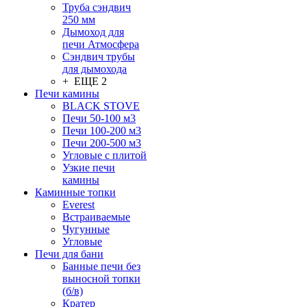
Труба сэндвич
250 мм
Дымоход для
печи Атмосфера
Сэндвич трубы
для дымохода
+ ЕЩЕ 2
Печи камины
BLACK STOVE
Печи 50-100 м3
Печи 100-200 м3
Печи 200-500 м3
Угловые с плитой
Узкие печи
камины
Каминные топки
Everest
Встраиваемые
Чугунные
Угловые
Печи для бани
Банные печи без
выносной топки
(б/в)
Кратер