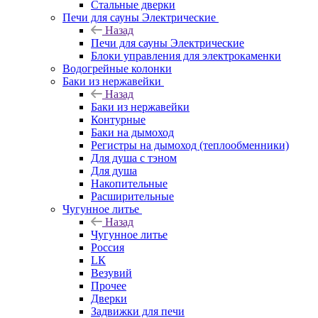
Стальные дверки
Печи для сауны Электрические
Назад
Печи для сауны Электрические
Блоки управления для электрокаменки
Водогрейные колонки
Баки из нержавейки
Назад
Баки из нержавейки
Контурные
Баки на дымоход
Регистры на дымоход (теплообменники)
Для душа с тэном
Для душа
Накопительные
Расширительные
Чугунное литье
Назад
Чугунное литье
Россия
LК
Везувий
Прочее
Дверки
Задвижки для печи