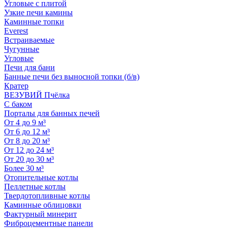
Угловые с плитой
Узкие печи камины
Каминные топки
Everest
Встраиваемые
Чугунные
Угловые
Печи для бани
Банные печи без выносной топки (б/в)
Кратер
ВЕЗУВИЙ Пчёлка
С баком
Порталы для банных печей
От 4 до 9 м³
От 6 до 12 м³
От 8 до 20 м³
От 12 до 24 м³
От 20 до 30 м³
Более 30 м³
Отопительные котлы
Пеллетные котлы
Твердотопливные котлы
Каминные облицовки
Фактурный минерит
Фиброцементные панели