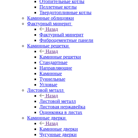
Отопительные котлы
Пеллетные котлы
Твердотопливные котлы
Каминные облицовки
Фактурный минерит
Назад
Фактурный минерит
Фиброцементные панели
Каминные решетки
Назад
Каминные решетки
Стандартные
Направляющие
Каминные
Туннельные
Угловые
Листовой металл
Назад
Листовой металл
Листовая нержавейка
Оцинковка в листах
Каминные дверки
Назад
Каминные дверки
Чугунные дверки