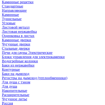
Каминные решетки
Стандартные
Направляющие
Каминные
Туннельные
Угловые
Листовой металл
Листовая нержавейка
Оцинковка в листах
Каминные дверки
Чугунные дверки
Стальные дверки
Печи для сауны Электрические
Блоки управления для электрокаменки
Водогрейные колонки
Баки из нержавейки
Контурные
Баки на дымоход
Регистры на дымоход (теплообменники)
Для душа с тэном
Для душа
Накопительные
Расширительные
Чугунное литье
Россия