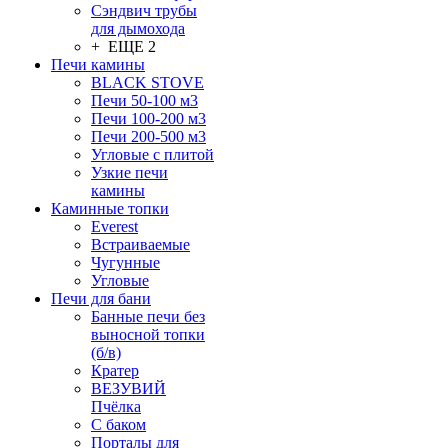
Сэндвич трубы
для дымохода
+ ЕЩЕ 2
Печи камины
BLACK STOVE
Печи 50-100 м3
Печи 100-200 м3
Печи 200-500 м3
Угловые с плитой
Узкие печи
камины
Каминные топки
Everest
Встраиваемые
Чугунные
Угловые
Печи для бани
Банные печи без
выносной топки
(б/в)
Кратер
ВЕЗУВИЙ
Пчёлка
С баком
Порталы для