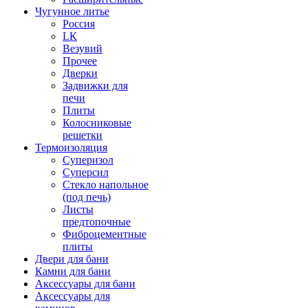
Чугунное литье
Россия
LК
Везувий
Прочее
Дверки
Задвижки для
печи
Плиты
Колосниковые
решетки
Термоизоляция
Суперизол
Суперсил
Стекло напольное
(под печь)
Листы
предтопочные
Фиброцементные
плиты
Двери для бани
Камни для бани
Аксессуары для бани
Аксессуары для