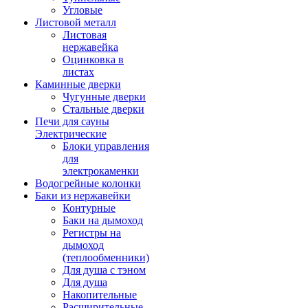
Угловые
Листовой металл
Листовая
нержавейка
Оцинковка в
листах
Каминные дверки
Чугунные дверки
Стальные дверки
Печи для сауны
Электрические
Блоки управления
для
электрокаменки
Водогрейные колонки
Баки из нержавейки
Контурные
Баки на дымоход
Регистры на
дымоход
(теплообменники)
Для душа с тэном
Для душа
Накопительные
Расширительные