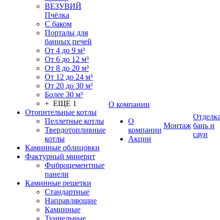
ВЕЗУВИЙ
Пчёлка
С баком
Порталы для
банных печей
От 4 до 9 м³
От 6 до 12 м³
От 8 до 20 м³
От 12 до 24 м³
От 20 до 30 м³
Более 30 м³
+ ЕЩЕ 1
О компании
Отопительные котлы
Отделк
Пеллетные котлы
О
Монтаж
бань и
Твердотопливные
компании
саун
котлы
Акции
Каминные облицовки
Фактурный минерит
Фиброцементные
панели
Каминные решетки
Стандартные
Направляющие
Каминные
Туннельные