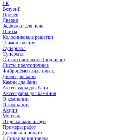
LК
Везувий
Прочее
Дверки
Задвижки для печи
Плиты
Колосниковые решетки
Термоизоляция
Суперизол
Суперсил
Стекло напольное (под печь)
Листы предтопочные
Фиброцементные плиты
Двери для бани
Камни для бани
Аксессуары для бани
Аксессуары для каминов
О компании
О компании
Акции
Монтаж
Отделка бань и саун
Примеры работ
Доставка и оплата
Ликвидация товара