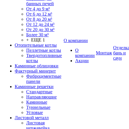
банных печей
От 4 до 9 м³
От 6 до 12 м³
От 8 до 20 м³
От 12 до 24 м³
От 20 до 30 м³
Более 30 м³
+ ЕЩЕ 1
О компании
Отопительные котлы
Отделк
Пеллетные котлы
О
Монтаж
бань и
Твердотопливные
компании
саун
котлы
Акции
Каминные облицовки
Фактурный минерит
Фиброцементные
панели
Каминные решетки
Стандартные
Направляющие
Каминные
Туннельные
Угловые
Листовой металл
Листовая
нержавейка