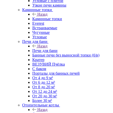
Угловые с плитой
Узкие печи камины
Каминные топки
Назад
Каминные топки
Everest
Встраиваемые
Чугунные
Угловые
Печи для бани
Назад
Печи для бани
Банные печи без выносной топки (б/в)
Кратер
ВЕЗУВИЙ Пчёлка
С баком
Порталы для банных печей
От 4 до 9 м³
От 6 до 12 м³
От 8 до 20 м³
От 12 до 24 м³
От 20 до 30 м³
Более 30 м³
Отопительные котлы
Назад