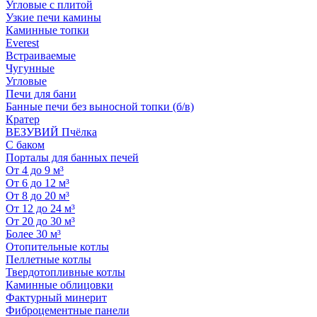
Угловые с плитой
Узкие печи камины
Каминные топки
Everest
Встраиваемые
Чугунные
Угловые
Печи для бани
Банные печи без выносной топки (б/в)
Кратер
ВЕЗУВИЙ Пчёлка
С баком
Порталы для банных печей
От 4 до 9 м³
От 6 до 12 м³
От 8 до 20 м³
От 12 до 24 м³
От 20 до 30 м³
Более 30 м³
Отопительные котлы
Пеллетные котлы
Твердотопливные котлы
Каминные облицовки
Фактурный минерит
Фиброцементные панели