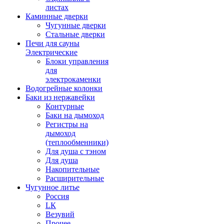
листах
Каминные дверки
Чугунные дверки
Стальные дверки
Печи для сауны
Электрические
Блоки управления
для
электрокаменки
Водогрейные колонки
Баки из нержавейки
Контурные
Баки на дымоход
Регистры на
дымоход
(теплообменники)
Для душа с тэном
Для душа
Накопительные
Расширительные
Чугунное литье
Россия
LК
Везувий
Прочее