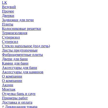
LК
Везувий
Прочее
Дверки
Задвижки для печи
Плиты
Колосниковые решетки
Термоизоляция
Суперизол
Суперсил
Стекло напольное (под печь)
Листы предтопочные
Фиброцементные плиты
Двери для бани
Камни для бани
Аксессуары для бани
Аксессуары для каминов
О компании
О компании
Акции
Монтаж
Отделка бань и саун
Примеры работ
Доставка и оплата
Ликвидация товара