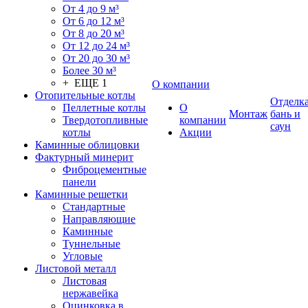
От 4 до 9 м³
От 6 до 12 м³
От 8 до 20 м³
От 12 до 24 м³
От 20 до 30 м³
Более 30 м³
+ ЕЩЕ 1
О компании
Отопительные котлы
Отделк
Пеллетные котлы
О
Монтаж
бань и
Твердотопливные
компании
саун
котлы
Акции
Каминные облицовки
Фактурный минерит
Фиброцементные
панели
Каминные решетки
Стандартные
Направляющие
Каминные
Туннельные
Угловые
Листовой металл
Листовая
нержавейка
Оцинковка в