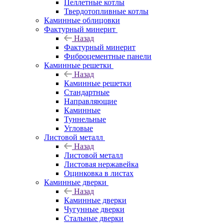
Пеллетные котлы
Твердотопливные котлы
Каминные облицовки
Фактурный минерит
Назад
Фактурный минерит
Фиброцементные панели
Каминные решетки
Назад
Каминные решетки
Стандартные
Направляющие
Каминные
Туннельные
Угловые
Листовой металл
Назад
Листовой металл
Листовая нержавейка
Оцинковка в листах
Каминные дверки
Назад
Каминные дверки
Чугунные дверки
Стальные дверки