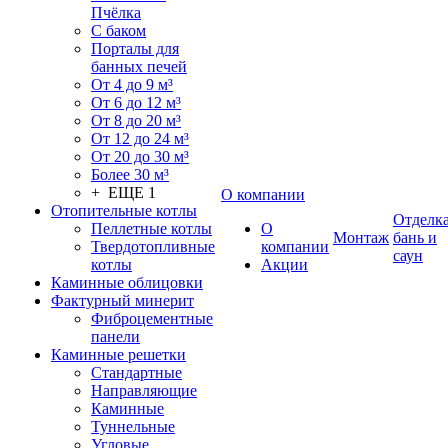
Пчёлка
С баком
Порталы для
банных печей
От 4 до 9 м³
От 6 до 12 м³
От 8 до 20 м³
От 12 до 24 м³
От 20 до 30 м³
Более 30 м³
+ ЕЩЕ 1
О компании
Отопительные котлы
Отделк
Пеллетные котлы
О
Монтаж
бань и
Твердотопливные
компании
саун
котлы
Акции
Каминные облицовки
Фактурный минерит
Фиброцементные
панели
Каминные решетки
Стандартные
Направляющие
Каминные
Туннельные
Угловые