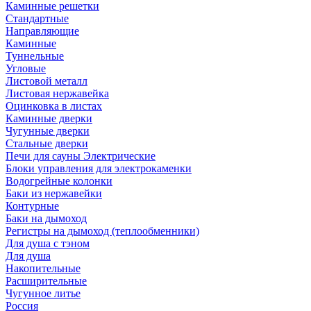
Каминные решетки
Стандартные
Направляющие
Каминные
Туннельные
Угловые
Листовой металл
Листовая нержавейка
Оцинковка в листах
Каминные дверки
Чугунные дверки
Стальные дверки
Печи для сауны Электрические
Блоки управления для электрокаменки
Водогрейные колонки
Баки из нержавейки
Контурные
Баки на дымоход
Регистры на дымоход (теплообменники)
Для душа с тэном
Для душа
Накопительные
Расширительные
Чугунное литье
Россия