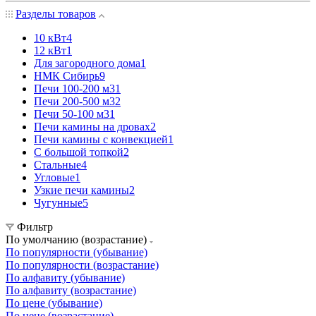
Разделы товаров
10 кВт
4
12 кВт
1
Для загородного дома
1
НМК Сибирь
9
Печи 100-200 м3
1
Печи 200-500 м3
2
Печи 50-100 м3
1
Печи камины на дровах
2
Печи камины с конвекцией
1
С большой топкой
2
Стальные
4
Угловые
1
Узкие печи камины
2
Чугунные
5
Фильтр
По умолчанию (возрастание)
По популярности (убывание)
По популярности (возрастание)
По алфавиту (убывание)
По алфавиту (возрастание)
По цене (убывание)
По цене (возрастание)