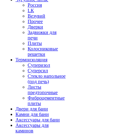
Россия
LК
Везувий
Прочее
Дверки
Задвижки для
печи
Плиты
Колосниковые
решетки
Термоизоляция
Суперизол
Суперсил
Стекло напольное
(под печь)
Листы
предтопочные
Фиброцементные
плиты
Двери для бани
Камни для бани
Аксессуары для бани
Аксессуары для
каминов