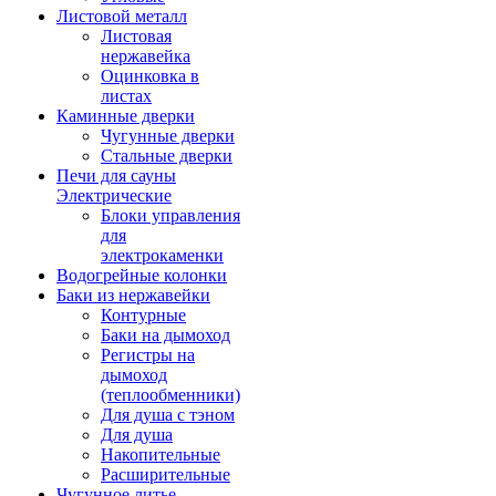
Листовой металл
Листовая
нержавейка
Оцинковка в
листах
Каминные дверки
Чугунные дверки
Стальные дверки
Печи для сауны
Электрические
Блоки управления
для
электрокаменки
Водогрейные колонки
Баки из нержавейки
Контурные
Баки на дымоход
Регистры на
дымоход
(теплообменники)
Для душа с тэном
Для душа
Накопительные
Расширительные
Чугунное литье