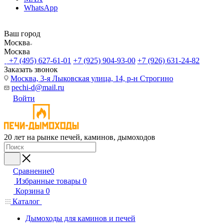
WhatsApp
Ваш город
Москва
Москва
+7 (495) 627-61-01
+7 (925) 904-93-00
+7 (926) 631-24-82
Заказать звонок
Москва, 3-я Лыковская улица, 14, р-н Строгино
pechi-d@mail.ru
Войти
20 лет на рынке печей, каминов, дымоходов
Сравнение
0
Избранные товары
0
Корзина
0
Каталог
Дымоходы для каминов и печей