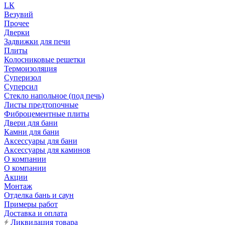
LК
Везувий
Прочее
Дверки
Задвижки для печи
Плиты
Колосниковые решетки
Термоизоляция
Суперизол
Суперсил
Стекло напольное (под печь)
Листы предтопочные
Фиброцементные плиты
Двери для бани
Камни для бани
Аксессуары для бани
Аксессуары для каминов
О компании
О компании
Акции
Монтаж
Отделка бань и саун
Примеры работ
Доставка и оплата
Ликвидация товара