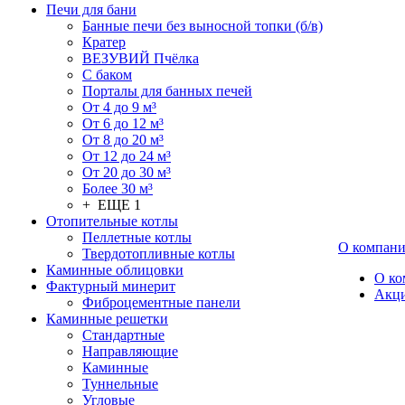
Печи для бани
Банные печи без выносной топки (б/в)
Кратер
ВЕЗУВИЙ Пчёлка
С баком
Порталы для банных печей
От 4 до 9 м³
От 6 до 12 м³
От 8 до 20 м³
От 12 до 24 м³
От 20 до 30 м³
Более 30 м³
+ ЕЩЕ 1
Отопительные котлы
Пеллетные котлы
О компан
Твердотопливные котлы
Каминные облицовки
О ко
Фактурный минерит
Акц
Фиброцементные панели
Каминные решетки
Стандартные
Направляющие
Каминные
Туннельные
Угловые