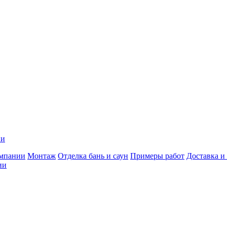
ии
мпании
Монтаж
Отделка бань и саун
Примеры работ
Доставка и
ии