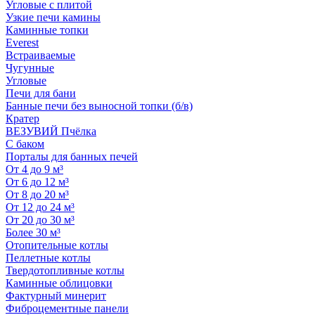
Угловые с плитой
Узкие печи камины
Каминные топки
Everest
Встраиваемые
Чугунные
Угловые
Печи для бани
Банные печи без выносной топки (б/в)
Кратер
ВЕЗУВИЙ Пчёлка
С баком
Порталы для банных печей
От 4 до 9 м³
От 6 до 12 м³
От 8 до 20 м³
От 12 до 24 м³
От 20 до 30 м³
Более 30 м³
Отопительные котлы
Пеллетные котлы
Твердотопливные котлы
Каминные облицовки
Фактурный минерит
Фиброцементные панели