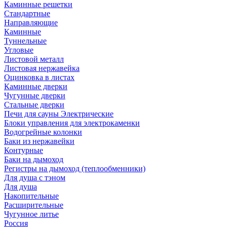
Каминные решетки
Стандартные
Направляющие
Каминные
Туннельные
Угловые
Листовой металл
Листовая нержавейка
Оцинковка в листах
Каминные дверки
Чугунные дверки
Стальные дверки
Печи для сауны Электрические
Блоки управления для электрокаменки
Водогрейные колонки
Баки из нержавейки
Контурные
Баки на дымоход
Регистры на дымоход (теплообменники)
Для душа с тэном
Для душа
Накопительные
Расширительные
Чугунное литье
Россия