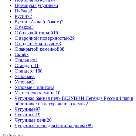
Премиум чугунные
6
Пчёлка
2
Русичъ
2
Русичъ Аква (с баком)
2
С баком
3
С большой топкой
16
С варочной поверхностью
29
С водяным контуром
3
С закрытой каменкой
38
Скиф
3
Стальные
1
Стандарт
11
Стандарт 16
8
Угловые
2
Угловые
2
Угловые с плитой
2
Узкие печи камины
10
Чугунная банная печь ВЕЗУВИЙ Легенда Русский пар в
облицовке из натурального камня
2
Чугунные
97
Чугунные
19
Чугунные печи
20
Чугунные печи для бани на дровах
89
Фильтр