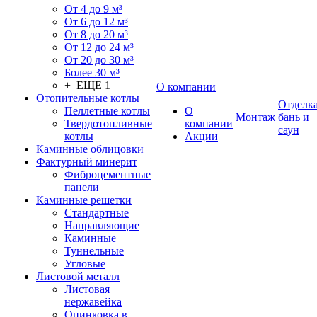
От 4 до 9 м³
От 6 до 12 м³
От 8 до 20 м³
От 12 до 24 м³
От 20 до 30 м³
Более 30 м³
+ ЕЩЕ 1
О компании
Отопительные котлы
Отделк
Пеллетные котлы
О
Монтаж
бань и
Твердотопливные
компании
саун
котлы
Акции
Каминные облицовки
Фактурный минерит
Фиброцементные
панели
Каминные решетки
Стандартные
Направляющие
Каминные
Туннельные
Угловые
Листовой металл
Листовая
нержавейка
Оцинковка в