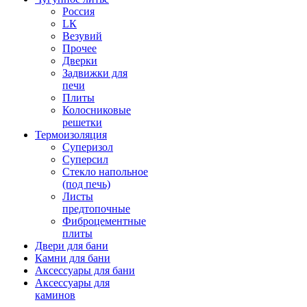
Россия
LК
Везувий
Прочее
Дверки
Задвижки для
печи
Плиты
Колосниковые
решетки
Термоизоляция
Суперизол
Суперсил
Стекло напольное
(под печь)
Листы
предтопочные
Фиброцементные
плиты
Двери для бани
Камни для бани
Аксессуары для бани
Аксессуары для
каминов