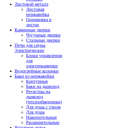
Листовой металл
Листовая
нержавейка
Оцинковка в
листах
Каминные дверки
Чугунные дверки
Стальные дверки
Печи для сауны
Электрические
Блоки управления
для
электрокаменки
Водогрейные колонки
Баки из нержавейки
Контурные
Баки на дымоход
Регистры на
дымоход
(теплообменники)
Для душа с тэном
Для душа
Накопительные
Расширительные
Чугунное литье