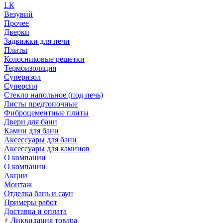
LК
Везувий
Прочее
Дверки
Задвижки для печи
Плиты
Колосниковые решетки
Термоизоляция
Суперизол
Суперсил
Стекло напольное (под печь)
Листы предтопочные
Фиброцементные плиты
Двери для бани
Камни для бани
Аксессуары для бани
Аксессуары для каминов
О компании
О компании
Акции
Монтаж
Отделка бань и саун
Примеры работ
Доставка и оплата
Ликвидация товара