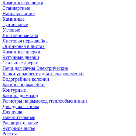
Каминные решетки
Стандартные
Направляющие
Каминные
Туннельные
Угловые
Листовой металл
Листовая нержавейка
Оцинковка в листах
Каминные дверки
Чугунные дверки
Стальные дверки
Печи для сауны Электрические
Блоки управления для электрокаменки
Водогрейные колонки
Баки из нержавейки
Контурные
Баки на дымоход
Регистры на дымоход (теплообменники)
Для душа с тэном
Для душа
Накопительные
Расширительные
Чугунное литье
Россия