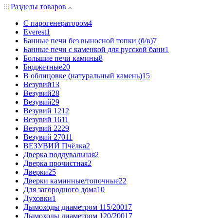
Разделы товаров
C парогенератором
4
Everest
1
Банные печи без выносной топки (б/в)
7
Банные печи с каменкой для русской бани
1
Большие печи камины
8
Бюджетные
20
В облицовке (натуральный камень)
15
Везувий
13
Везувий
28
Везувий
29
Везувий 12
12
Везувий 16
11
Везувий 22
29
Везувий 270
11
ВЕЗУВИЙ Пчёлка
2
Дверка поддувальная
2
Дверка прочистная
2
Дверки
25
Дверки каминные/топочные
22
Для загородного дома
10
Духовки
1
Дымоходы диаметром 115/200
17
Дымоходы диаметром 120/200
17