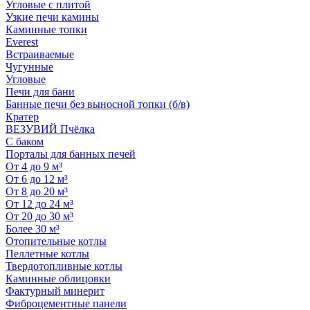
Угловые с плитой
Узкие печи камины
Каминные топки
Everest
Встраиваемые
Чугунные
Угловые
Печи для бани
Банные печи без выносной топки (б/в)
Кратер
ВЕЗУВИЙ Пчёлка
С баком
Порталы для банных печей
От 4 до 9 м³
От 6 до 12 м³
От 8 до 20 м³
От 12 до 24 м³
От 20 до 30 м³
Более 30 м³
Отопительные котлы
Пеллетные котлы
Твердотопливные котлы
Каминные облицовки
Фактурный минерит
Фиброцементные панели