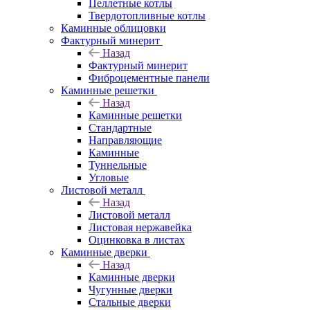
Пеллетные котлы
Твердотопливные котлы
Каминные облицовки
Фактурный минерит
Назад
Фактурный минерит
Фиброцементные панели
Каминные решетки
Назад
Каминные решетки
Стандартные
Направляющие
Каминные
Туннельные
Угловые
Листовой металл
Назад
Листовой металл
Листовая нержавейка
Оцинковка в листах
Каминные дверки
Назад
Каминные дверки
Чугунные дверки
Стальные дверки