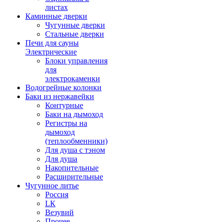
листах
Каминные дверки
Чугунные дверки
Стальные дверки
Печи для сауны
Электрические
Блоки управления
для
электрокаменки
Водогрейные колонки
Баки из нержавейки
Контурные
Баки на дымоход
Регистры на
дымоход
(теплообменники)
Для душа с тэном
Для душа
Накопительные
Расширительные
Чугунное литье
Россия
LК
Везувий
Прочее