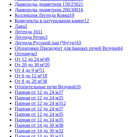
Дымоходы диаметром 150/250
21
Дымоходы диаметром 200/300
16
Коллекция Легенда Ковка
19
Комплекты в натуральном камне
12
Лава
2
Легенда 16
11
Легенда Ретро
3
Легенда Русский пар (Чугун)
10
Облицовки Президент для банных печей Везувий
4
Оптимум
3
От 12 до 24 м³
49
От 20 до 30 м³
20
От 4 до 9 м³
51
От 6 до 12 м³
18
От 8 до 20 м³
38
Отопительные печи Везувий
16
Парная от 12 до 24 м3
7
Парная от 12 до 24 м3
5
Парная от 12 до 24 м3
12
Парная от 12 до 24 м3
7
Парная от 12 до 24 м3
5
Парная от 12 до 24 м3
5
Парная от 14 до 30 м3
8
Парная от 14 до 30 м3
2
Парная от 14 до 30 м3
3