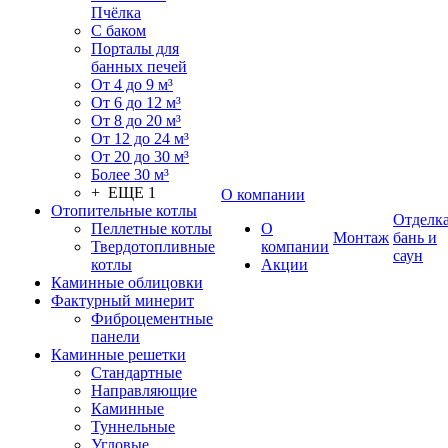
Пчёлка
С баком
Порталы для
банных печей
От 4 до 9 м³
От 6 до 12 м³
От 8 до 20 м³
От 12 до 24 м³
От 20 до 30 м³
Более 30 м³
+ ЕЩЕ 1
О компании
Отопительные котлы
Отделк
Пеллетные котлы
О
Монтаж
бань и
Твердотопливные
компании
саун
котлы
Акции
Каминные облицовки
Фактурный минерит
Фиброцементные
панели
Каминные решетки
Стандартные
Направляющие
Каминные
Туннельные
Угловые