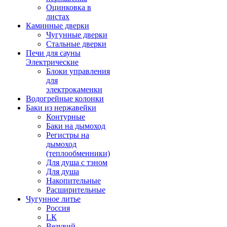
Оцинковка в
листах
Каминные дверки
Чугунные дверки
Стальные дверки
Печи для сауны
Электрические
Блоки управления
для
электрокаменки
Водогрейные колонки
Баки из нержавейки
Контурные
Баки на дымоход
Регистры на
дымоход
(теплообменники)
Для душа с тэном
Для душа
Накопительные
Расширительные
Чугунное литье
Россия
LК
Везувий