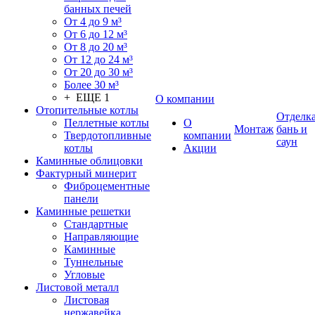
банных печей
От 4 до 9 м³
От 6 до 12 м³
От 8 до 20 м³
От 12 до 24 м³
От 20 до 30 м³
Более 30 м³
+ ЕЩЕ 1
О компании
Отопительные котлы
Отделк
Пеллетные котлы
О
Монтаж
бань и
Твердотопливные
компании
саун
котлы
Акции
Каминные облицовки
Фактурный минерит
Фиброцементные
панели
Каминные решетки
Стандартные
Направляющие
Каминные
Туннельные
Угловые
Листовой металл
Листовая
нержавейка