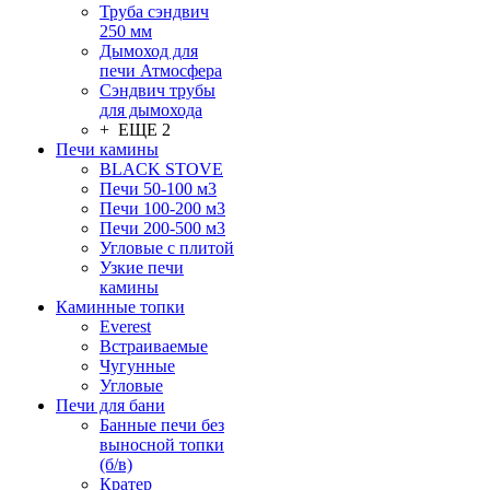
Труба сэндвич
250 мм
Дымоход для
печи Атмосфера
Сэндвич трубы
для дымохода
+ ЕЩЕ 2
Печи камины
BLACK STOVE
Печи 50-100 м3
Печи 100-200 м3
Печи 200-500 м3
Угловые с плитой
Узкие печи
камины
Каминные топки
Everest
Встраиваемые
Чугунные
Угловые
Печи для бани
Банные печи без
выносной топки
(б/в)
Кратер