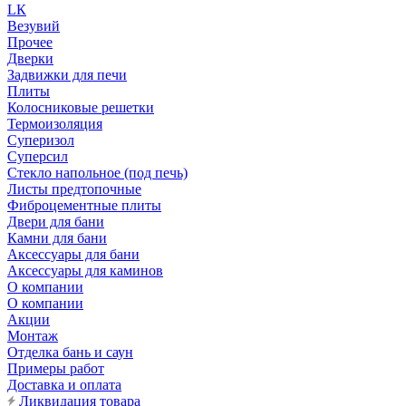
LК
Везувий
Прочее
Дверки
Задвижки для печи
Плиты
Колосниковые решетки
Термоизоляция
Суперизол
Суперсил
Стекло напольное (под печь)
Листы предтопочные
Фиброцементные плиты
Двери для бани
Камни для бани
Аксессуары для бани
Аксессуары для каминов
О компании
О компании
Акции
Монтаж
Отделка бань и саун
Примеры работ
Доставка и оплата
Ликвидация товара