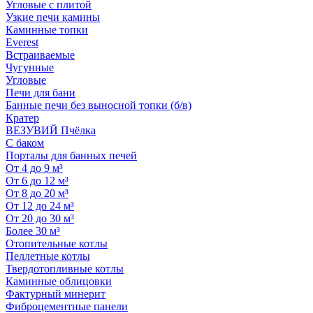
Угловые с плитой
Узкие печи камины
Каминные топки
Everest
Встраиваемые
Чугунные
Угловые
Печи для бани
Банные печи без выносной топки (б/в)
Кратер
ВЕЗУВИЙ Пчёлка
С баком
Порталы для банных печей
От 4 до 9 м³
От 6 до 12 м³
От 8 до 20 м³
От 12 до 24 м³
От 20 до 30 м³
Более 30 м³
Отопительные котлы
Пеллетные котлы
Твердотопливные котлы
Каминные облицовки
Фактурный минерит
Фиброцементные панели