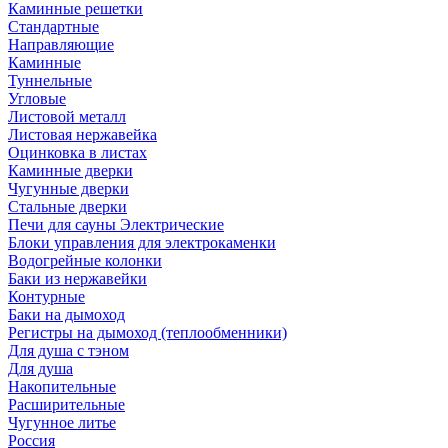
Каминные решетки
Стандартные
Направляющие
Каминные
Туннельные
Угловые
Листовой металл
Листовая нержавейка
Оцинковка в листах
Каминные дверки
Чугунные дверки
Стальные дверки
Печи для сауны Электрические
Блоки управления для электрокаменки
Водогрейные колонки
Баки из нержавейки
Контурные
Баки на дымоход
Регистры на дымоход (теплообменники)
Для душа с тэном
Для душа
Накопительные
Расширительные
Чугунное литье
Россия