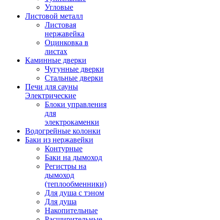
Угловые
Листовой металл
Листовая
нержавейка
Оцинковка в
листах
Каминные дверки
Чугунные дверки
Стальные дверки
Печи для сауны
Электрические
Блоки управления
для
электрокаменки
Водогрейные колонки
Баки из нержавейки
Контурные
Баки на дымоход
Регистры на
дымоход
(теплообменники)
Для душа с тэном
Для душа
Накопительные
Расширительные