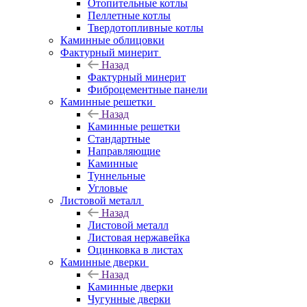
Отопительные котлы
Пеллетные котлы
Твердотопливные котлы
Каминные облицовки
Фактурный минерит
Назад
Фактурный минерит
Фиброцементные панели
Каминные решетки
Назад
Каминные решетки
Стандартные
Направляющие
Каминные
Туннельные
Угловые
Листовой металл
Назад
Листовой металл
Листовая нержавейка
Оцинковка в листах
Каминные дверки
Назад
Каминные дверки
Чугунные дверки