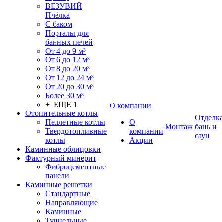
ВЕЗУВИЙ
Пчёлка
С баком
Порталы для
банных печей
От 4 до 9 м³
От 6 до 12 м³
От 8 до 20 м³
От 12 до 24 м³
От 20 до 30 м³
Более 30 м³
+ ЕЩЕ 1
О компании
Отопительные котлы
Отделк
Пеллетные котлы
О
Монтаж
бань и
Твердотопливные
компании
саун
котлы
Акции
Каминные облицовки
Фактурный минерит
Фиброцементные
панели
Каминные решетки
Стандартные
Направляющие
Каминные
Туннельные