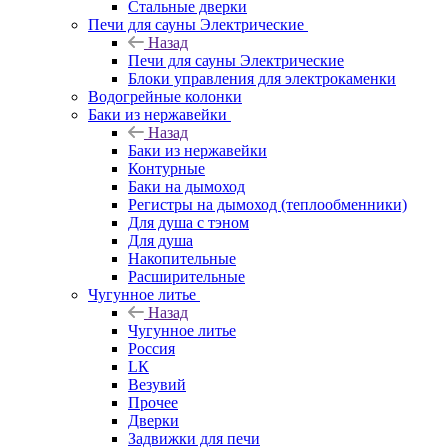
Стальные дверки
Печи для сауны Электрические
Назад
Печи для сауны Электрические
Блоки управления для электрокаменки
Водогрейные колонки
Баки из нержавейки
Назад
Баки из нержавейки
Контурные
Баки на дымоход
Регистры на дымоход (теплообменники)
Для душа с тэном
Для душа
Накопительные
Расширительные
Чугунное литье
Назад
Чугунное литье
Россия
LК
Везувий
Прочее
Дверки
Задвижки для печи