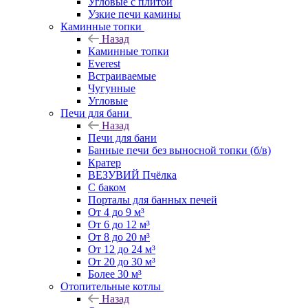
Угловые с плитой
Узкие печи камины
Каминные топки
Назад
Каминные топки
Everest
Встраиваемые
Чугунные
Угловые
Печи для бани
Назад
Печи для бани
Банные печи без выносной топки (б/в)
Кратер
ВЕЗУВИЙ Пчёлка
С баком
Порталы для банных печей
От 4 до 9 м³
От 6 до 12 м³
От 8 до 20 м³
От 12 до 24 м³
От 20 до 30 м³
Более 30 м³
Отопительные котлы
Назад