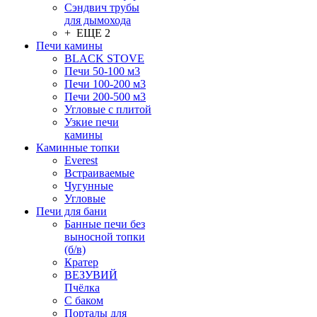
Сэндвич трубы
для дымохода
+ ЕЩЕ 2
Печи камины
BLACK STOVE
Печи 50-100 м3
Печи 100-200 м3
Печи 200-500 м3
Угловые с плитой
Узкие печи
камины
Каминные топки
Everest
Встраиваемые
Чугунные
Угловые
Печи для бани
Банные печи без
выносной топки
(б/в)
Кратер
ВЕЗУВИЙ
Пчёлка
С баком
Порталы для