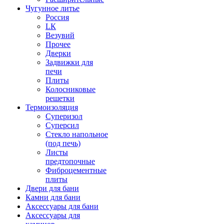
Чугунное литье
Россия
LК
Везувий
Прочее
Дверки
Задвижки для
печи
Плиты
Колосниковые
решетки
Термоизоляция
Суперизол
Суперсил
Стекло напольное
(под печь)
Листы
предтопочные
Фиброцементные
плиты
Двери для бани
Камни для бани
Аксессуары для бани
Аксессуары для