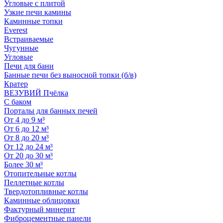
Угловые с плитой
Узкие печи камины
Каминные топки
Everest
Встраиваемые
Чугунные
Угловые
Печи для бани
Банные печи без выносной топки (б/в)
Кратер
ВЕЗУВИЙ Пчёлка
С баком
Порталы для банных печей
От 4 до 9 м³
От 6 до 12 м³
От 8 до 20 м³
От 12 до 24 м³
От 20 до 30 м³
Более 30 м³
Отопительные котлы
Пеллетные котлы
Твердотопливные котлы
Каминные облицовки
Фактурный минерит
Фиброцементные панели