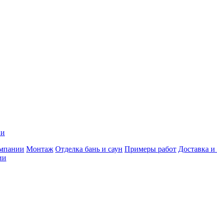
ии
мпании
Монтаж
Отделка бань и саун
Примеры работ
Доставка и
ии