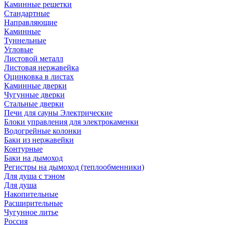
Каминные решетки
Стандартные
Направляющие
Каминные
Туннельные
Угловые
Листовой металл
Листовая нержавейка
Оцинковка в листах
Каминные дверки
Чугунные дверки
Стальные дверки
Печи для сауны Электрические
Блоки управления для электрокаменки
Водогрейные колонки
Баки из нержавейки
Контурные
Баки на дымоход
Регистры на дымоход (теплообменники)
Для душа с тэном
Для душа
Накопительные
Расширительные
Чугунное литье
Россия