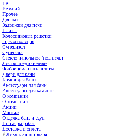
LК
Везувий
Прочее
Дверки
Задвижки для печи
Плиты
Колосниковые решетки
Термоизоляция
Суперизол
Суперсил
Стекло напольное (под печь)
Листы предтопочные
Фиброцементные плиты
Двери для бани
Камни для бани
Аксессуары для бани
Аксессуары для каминов
О компании
О компании
Акции
Монтаж
Отделка бань и саун
Примеры работ
Доставка и оплата
Ликвидация товара