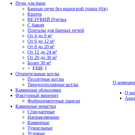
Печи для бани
Банные печи без выносной топки (б/в)
Кратер
ВЕЗУВИЙ Пчёлка
С баком
Порталы для банных печей
От 4 до 9 м³
От 6 до 12 м³
От 8 до 20 м³
От 12 до 24 м³
От 20 до 30 м³
Более 30 м³
+ ЕЩЕ 1
Отопительные котлы
Пеллетные котлы
О компан
Твердотопливные котлы
Каминные облицовки
О ко
Фактурный минерит
Акц
Фиброцементные панели
Каминные решетки
Стандартные
Направляющие
Каминные
Туннельные
Угловые