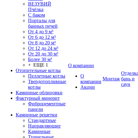
ВЕЗУВИЙ
Пчёлка
С баком
Порталы для
банных печей
От 4 до 9 м³
От 6 до 12 м³
От 8 до 20 м³
От 12 до 24 м³
От 20 до 30 м³
Более 30 м³
+ ЕЩЕ 1
О компании
Отопительные котлы
Отделк
Пеллетные котлы
О
Монтаж
бань и
Твердотопливные
компании
саун
котлы
Акции
Каминные облицовки
Фактурный минерит
Фиброцементные
панели
Каминные решетки
Стандартные
Направляющие
Каминные
Туннельные