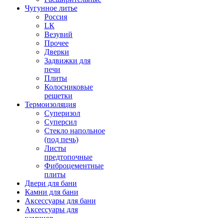
Чугунное литье
Россия
LК
Везувий
Прочее
Дверки
Задвижки для
печи
Плиты
Колосниковые
решетки
Термоизоляция
Суперизол
Суперсил
Стекло напольное
(под печь)
Листы
предтопочные
Фиброцементные
плиты
Двери для бани
Камни для бани
Аксессуары для бани
Аксессуары для