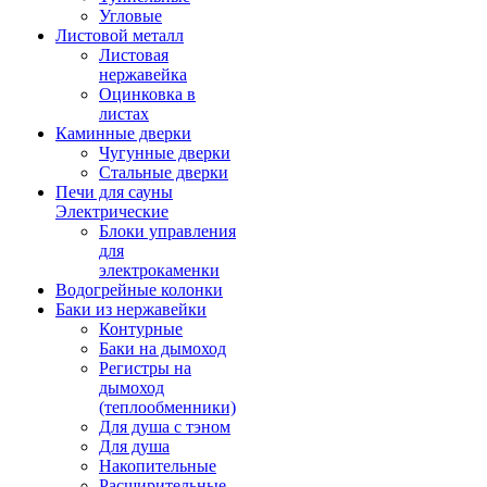
Угловые
Листовой металл
Листовая
нержавейка
Оцинковка в
листах
Каминные дверки
Чугунные дверки
Стальные дверки
Печи для сауны
Электрические
Блоки управления
для
электрокаменки
Водогрейные колонки
Баки из нержавейки
Контурные
Баки на дымоход
Регистры на
дымоход
(теплообменники)
Для душа с тэном
Для душа
Накопительные
Расширительные