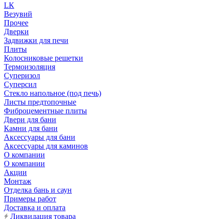
LК
Везувий
Прочее
Дверки
Задвижки для печи
Плиты
Колосниковые решетки
Термоизоляция
Суперизол
Суперсил
Стекло напольное (под печь)
Листы предтопочные
Фиброцементные плиты
Двери для бани
Камни для бани
Аксессуары для бани
Аксессуары для каминов
О компании
О компании
Акции
Монтаж
Отделка бань и саун
Примеры работ
Доставка и оплата
Ликвидация товара