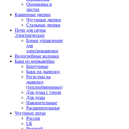
Оцинковка в
листах
Каминные дверки
Чугунные дверки
Стальные дверки
Печи для сауны
Электрические
Блоки управления
для
электрокаменки
Водогрейные колонки
Баки из нержавейки
Контурные
Баки на дымоход
Регистры на
дымоход
(теплообменники)
Для душа с тэном
Для душа
Накопительные
Расширительные
Чугунное литье
Россия
LК
Везувий