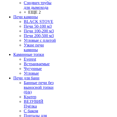
Сэндвич трубы
для дымохода
+ ЕЩЕ 2
Печи камины
BLACK STOVE
Печи 50-100 м3
Печи 100-200 м3
Печи 200-500 м3
Угловые с плитой
Узкие печи
камины
Каминные топки
Everest
Встраиваемые
Чугунные
Угловые
Печи для бани
Банные печи без
выносной топки
(б/в)
Кратер
ВЕЗУВИЙ
Пчёлка
С баком
Порталы для