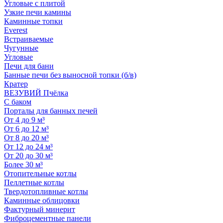
Угловые с плитой
Узкие печи камины
Каминные топки
Everest
Встраиваемые
Чугунные
Угловые
Печи для бани
Банные печи без выносной топки (б/в)
Кратер
ВЕЗУВИЙ Пчёлка
С баком
Порталы для банных печей
От 4 до 9 м³
От 6 до 12 м³
От 8 до 20 м³
От 12 до 24 м³
От 20 до 30 м³
Более 30 м³
Отопительные котлы
Пеллетные котлы
Твердотопливные котлы
Каминные облицовки
Фактурный минерит
Фиброцементные панели