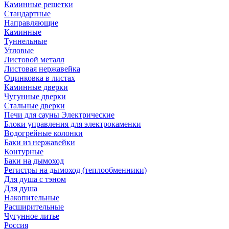
Каминные решетки
Стандартные
Направляющие
Каминные
Туннельные
Угловые
Листовой металл
Листовая нержавейка
Оцинковка в листах
Каминные дверки
Чугунные дверки
Стальные дверки
Печи для сауны Электрические
Блоки управления для электрокаменки
Водогрейные колонки
Баки из нержавейки
Контурные
Баки на дымоход
Регистры на дымоход (теплообменники)
Для душа с тэном
Для душа
Накопительные
Расширительные
Чугунное литье
Россия