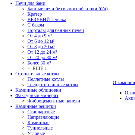
Печи для бани
Банные печи без выносной топки (б/в)
Кратер
ВЕЗУВИЙ Пчёлка
С баком
Порталы для банных печей
От 4 до 9 м³
От 6 до 12 м³
От 8 до 20 м³
От 12 до 24 м³
От 20 до 30 м³
Более 30 м³
+ ЕЩЕ 1
Отопительные котлы
Пеллетные котлы
О компан
Твердотопливные котлы
Каминные облицовки
О ко
Фактурный минерит
Акц
Фиброцементные панели
Каминные решетки
Стандартные
Направляющие
Каминные
Туннельные
Угловые