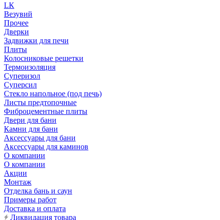
LК
Везувий
Прочее
Дверки
Задвижки для печи
Плиты
Колосниковые решетки
Термоизоляция
Суперизол
Суперсил
Стекло напольное (под печь)
Листы предтопочные
Фиброцементные плиты
Двери для бани
Камни для бани
Аксессуары для бани
Аксессуары для каминов
О компании
О компании
Акции
Монтаж
Отделка бань и саун
Примеры работ
Доставка и оплата
Ликвидация товара