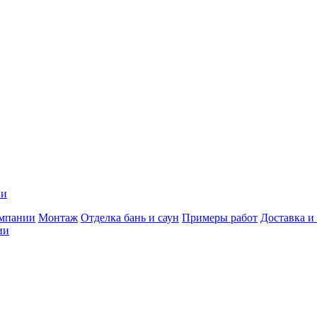
ии
мпании
Монтаж
Отделка бань и саун
Примеры работ
Доставка и
ии