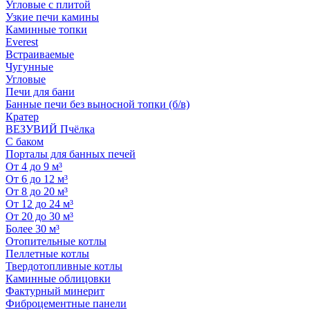
Угловые с плитой
Узкие печи камины
Каминные топки
Everest
Встраиваемые
Чугунные
Угловые
Печи для бани
Банные печи без выносной топки (б/в)
Кратер
ВЕЗУВИЙ Пчёлка
С баком
Порталы для банных печей
От 4 до 9 м³
От 6 до 12 м³
От 8 до 20 м³
От 12 до 24 м³
От 20 до 30 м³
Более 30 м³
Отопительные котлы
Пеллетные котлы
Твердотопливные котлы
Каминные облицовки
Фактурный минерит
Фиброцементные панели