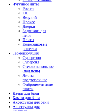
Чугунное литье
Россия
LК
Везувий
Прочее
Дверки
Задвижки для
печи
Плиты
Колосниковые
решетки
Термоизоляция
Суперизол
Суперсил
Стекло напольное
(под печь)
Листы
предтопочные
Фиброцементные
плиты
Двери для бани
Камни для бани
Аксессуары для бани
Аксессуары для