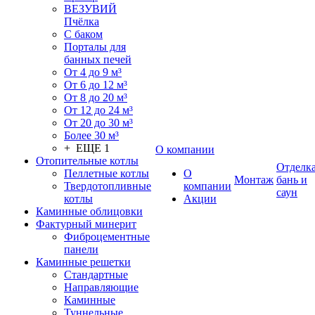
ВЕЗУВИЙ
Пчёлка
С баком
Порталы для
банных печей
От 4 до 9 м³
От 6 до 12 м³
От 8 до 20 м³
От 12 до 24 м³
От 20 до 30 м³
Более 30 м³
+ ЕЩЕ 1
О компании
Отопительные котлы
Отделк
Пеллетные котлы
О
Монтаж
бань и
Твердотопливные
компании
саун
котлы
Акции
Каминные облицовки
Фактурный минерит
Фиброцементные
панели
Каминные решетки
Стандартные
Направляющие
Каминные
Туннельные