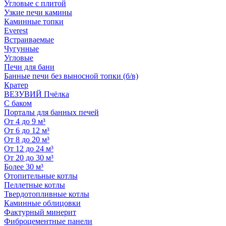
Угловые с плитой
Узкие печи камины
Каминные топки
Everest
Встраиваемые
Чугунные
Угловые
Печи для бани
Банные печи без выносной топки (б/в)
Кратер
ВЕЗУВИЙ Пчёлка
С баком
Порталы для банных печей
От 4 до 9 м³
От 6 до 12 м³
От 8 до 20 м³
От 12 до 24 м³
От 20 до 30 м³
Более 30 м³
Отопительные котлы
Пеллетные котлы
Твердотопливные котлы
Каминные облицовки
Фактурный минерит
Фиброцементные панели