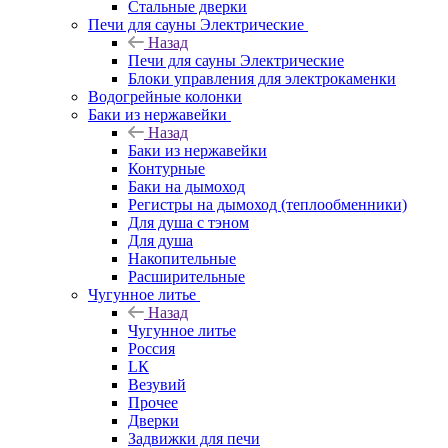
Стальные дверки
Печи для сауны Электрические
Назад
Печи для сауны Электрические
Блоки управления для электрокаменки
Водогрейные колонки
Баки из нержавейки
Назад
Баки из нержавейки
Контурные
Баки на дымоход
Регистры на дымоход (теплообменники)
Для душа с тэном
Для душа
Накопительные
Расширительные
Чугунное литье
Назад
Чугунное литье
Россия
LК
Везувий
Прочее
Дверки
Задвижки для печи