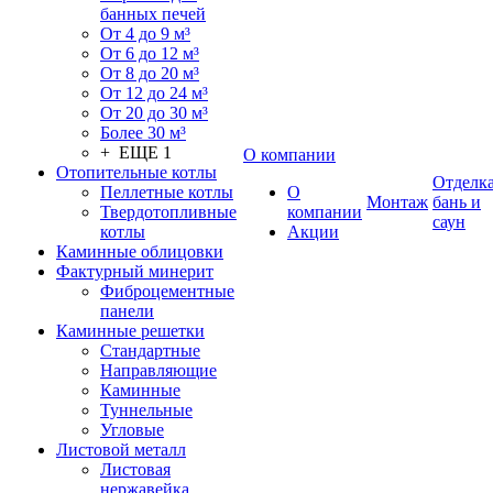
банных печей
От 4 до 9 м³
От 6 до 12 м³
От 8 до 20 м³
От 12 до 24 м³
От 20 до 30 м³
Более 30 м³
+ ЕЩЕ 1
О компании
Отопительные котлы
Отделк
Пеллетные котлы
О
Монтаж
бань и
Твердотопливные
компании
саун
котлы
Акции
Каминные облицовки
Фактурный минерит
Фиброцементные
панели
Каминные решетки
Стандартные
Направляющие
Каминные
Туннельные
Угловые
Листовой металл
Листовая
нержавейка