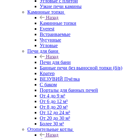
Угловые с плитой
Узкие печи камины
Каминные топки
Назад
Каминные топки
Everest
Встраиваемые
Чугунные
Угловые
Печи для бани
Назад
Печи для бани
Банные печи без выносной топки (б/в)
Кратер
ВЕЗУВИЙ Пчёлка
С баком
Порталы для банных печей
От 4 до 9 м³
От 6 до 12 м³
От 8 до 20 м³
От 12 до 24 м³
От 20 до 30 м³
Более 30 м³
Отопительные котлы
Назад