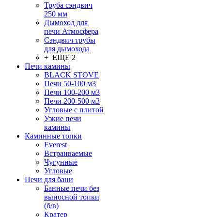
Труба сэндвич
250 мм
Дымоход для
печи Атмосфера
Сэндвич трубы
для дымохода
+ ЕЩЕ 2
Печи камины
BLACK STOVE
Печи 50-100 м3
Печи 100-200 м3
Печи 200-500 м3
Угловые с плитой
Узкие печи
камины
Каминные топки
Everest
Встраиваемые
Чугунные
Угловые
Печи для бани
Банные печи без
выносной топки
(б/в)
Кратер