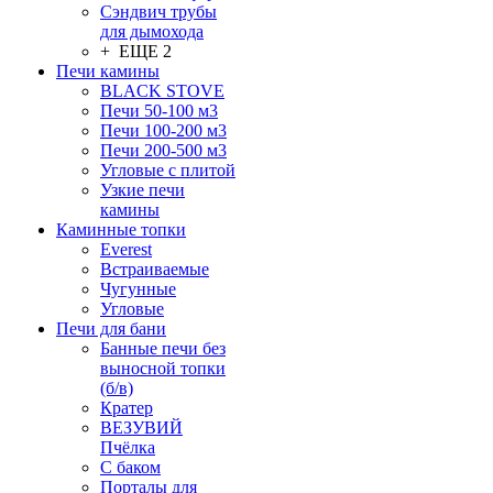
Сэндвич трубы
для дымохода
+ ЕЩЕ 2
Печи камины
BLACK STOVE
Печи 50-100 м3
Печи 100-200 м3
Печи 200-500 м3
Угловые с плитой
Узкие печи
камины
Каминные топки
Everest
Встраиваемые
Чугунные
Угловые
Печи для бани
Банные печи без
выносной топки
(б/в)
Кратер
ВЕЗУВИЙ
Пчёлка
С баком
Порталы для