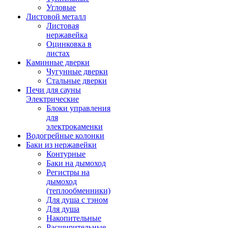
Угловые
Листовой металл
Листовая
нержавейка
Оцинковка в
листах
Каминные дверки
Чугунные дверки
Стальные дверки
Печи для сауны
Электрические
Блоки управления
для
электрокаменки
Водогрейные колонки
Баки из нержавейки
Контурные
Баки на дымоход
Регистры на
дымоход
(теплообменники)
Для душа с тэном
Для душа
Накопительные
Расширительные