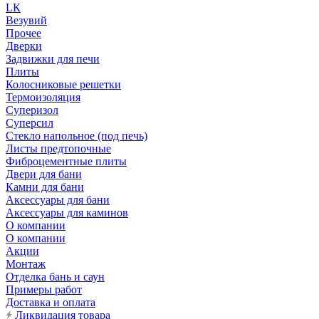
LК
Везувий
Прочее
Дверки
Задвижки для печи
Плиты
Колосниковые решетки
Термоизоляция
Суперизол
Суперсил
Стекло напольное (под печь)
Листы предтопочные
Фиброцементные плиты
Двери для бани
Камни для бани
Аксессуары для бани
Аксессуары для каминов
О компании
О компании
Акции
Монтаж
Отделка бань и саун
Примеры работ
Доставка и оплата
Ликвидация товара