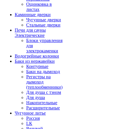
Оцинковка в
листах
Каминные дверки
Чугунные дверки
Стальные дверки
Печи для сауны
Электрические
Блоки управления
для
электрокаменки
Водогрейные колонки
Баки из нержавейки
Контурные
Баки на дымоход
Регистры на
дымоход
(теплообменники)
Для душа с тэном
Для душа
Накопительные
Расширительные
Чугунное литье
Россия
LК
Везувий