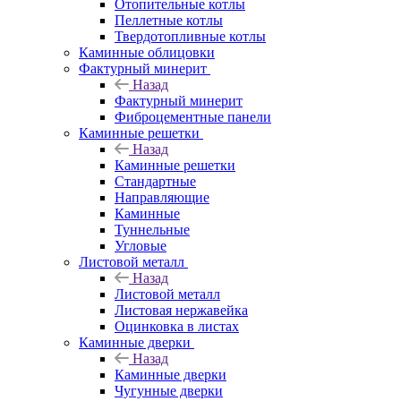
Отопительные котлы
Пеллетные котлы
Твердотопливные котлы
Каминные облицовки
Фактурный минерит
Назад
Фактурный минерит
Фиброцементные панели
Каминные решетки
Назад
Каминные решетки
Стандартные
Направляющие
Каминные
Туннельные
Угловые
Листовой металл
Назад
Листовой металл
Листовая нержавейка
Оцинковка в листах
Каминные дверки
Назад
Каминные дверки
Чугунные дверки