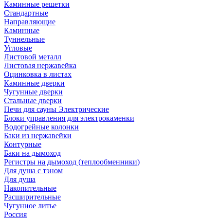
Каминные решетки
Стандартные
Направляющие
Каминные
Туннельные
Угловые
Листовой металл
Листовая нержавейка
Оцинковка в листах
Каминные дверки
Чугунные дверки
Стальные дверки
Печи для сауны Электрические
Блоки управления для электрокаменки
Водогрейные колонки
Баки из нержавейки
Контурные
Баки на дымоход
Регистры на дымоход (теплообменники)
Для душа с тэном
Для душа
Накопительные
Расширительные
Чугунное литье
Россия