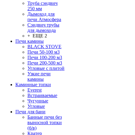
Труба сэндвич
250 мм
Дымоход для
печи Атмосфера
Сэндвич трубы
для дымохода
+ ЕЩЕ 2
Печи камины
BLACK STOVE
Печи 50-100 м3
Печи 100-200 м3
Печи 200-500 м3
Угловые с плитой
Узкие печи
камины
Каминные топки
Everest
Встраиваемые
Чугунные
Угловые
Печи для бани
Банные печи без
выносной топки
(б/в)
Кратер