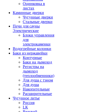
Оцинковка в
листах
Каминные дверки
Чугунные дверки
Стальные дверки
Печи для сауны
Электрические
Блоки управления
для
электрокаменки
Водогрейные колонки
Баки из нержавейки
Контурные
Баки на дымоход
Регистры на
дымоход
(теплообменники)
Для душа с тэном
Для душа
Накопительные
Расширительные
Чугунное литье
Россия
LК
Везувий