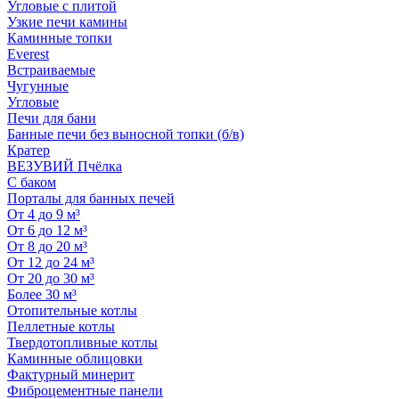
Угловые с плитой
Узкие печи камины
Каминные топки
Everest
Встраиваемые
Чугунные
Угловые
Печи для бани
Банные печи без выносной топки (б/в)
Кратер
ВЕЗУВИЙ Пчёлка
С баком
Порталы для банных печей
От 4 до 9 м³
От 6 до 12 м³
От 8 до 20 м³
От 12 до 24 м³
От 20 до 30 м³
Более 30 м³
Отопительные котлы
Пеллетные котлы
Твердотопливные котлы
Каминные облицовки
Фактурный минерит
Фиброцементные панели