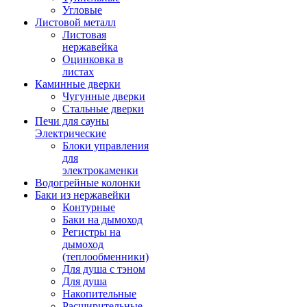
Угловые
Листовой металл
Листовая
нержавейка
Оцинковка в
листах
Каминные дверки
Чугунные дверки
Стальные дверки
Печи для сауны
Электрические
Блоки управления
для
электрокаменки
Водогрейные колонки
Баки из нержавейки
Контурные
Баки на дымоход
Регистры на
дымоход
(теплообменники)
Для душа с тэном
Для душа
Накопительные
Расширительные