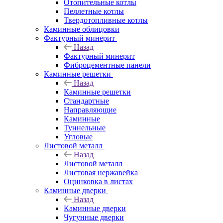
Отопительные котлы
Пеллетные котлы
Твердотопливные котлы
Каминные облицовки
Фактурный минерит
Назад
Фактурный минерит
Фиброцементные панели
Каминные решетки
Назад
Каминные решетки
Стандартные
Направляющие
Каминные
Туннельные
Угловые
Листовой металл
Назад
Листовой металл
Листовая нержавейка
Оцинковка в листах
Каминные дверки
Назад
Каминные дверки
Чугунные дверки