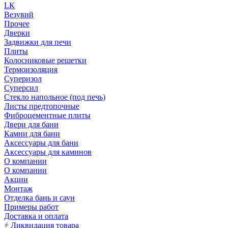
LК
Везувий
Прочее
Дверки
Задвижки для печи
Плиты
Колосниковые решетки
Термоизоляция
Суперизол
Суперсил
Стекло напольное (под печь)
Листы предтопочные
Фиброцементные плиты
Двери для бани
Камни для бани
Аксессуары для бани
Аксессуары для каминов
О компании
О компании
Акции
Монтаж
Отделка бань и саун
Примеры работ
Доставка и оплата
Ликвидация товара