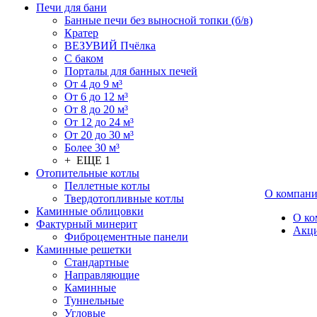
Печи для бани
Банные печи без выносной топки (б/в)
Кратер
ВЕЗУВИЙ Пчёлка
С баком
Порталы для банных печей
От 4 до 9 м³
От 6 до 12 м³
От 8 до 20 м³
От 12 до 24 м³
От 20 до 30 м³
Более 30 м³
+ ЕЩЕ 1
Отопительные котлы
Пеллетные котлы
О компан
Твердотопливные котлы
Каминные облицовки
О ко
Фактурный минерит
Акц
Фиброцементные панели
Каминные решетки
Стандартные
Направляющие
Каминные
Туннельные
Угловые