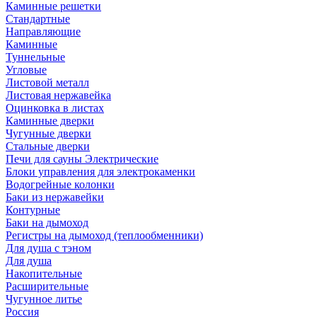
Каминные решетки
Стандартные
Направляющие
Каминные
Туннельные
Угловые
Листовой металл
Листовая нержавейка
Оцинковка в листах
Каминные дверки
Чугунные дверки
Стальные дверки
Печи для сауны Электрические
Блоки управления для электрокаменки
Водогрейные колонки
Баки из нержавейки
Контурные
Баки на дымоход
Регистры на дымоход (теплообменники)
Для душа с тэном
Для душа
Накопительные
Расширительные
Чугунное литье
Россия