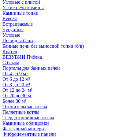
Угловые с плитой
Узкие печи камины
Каминные топки
Everest
Встраиваемые
Чугунные
Угловые
Печи для бани
Банные печи без выносной топки (б/в)
Кратер
ВЕЗУВИЙ Пчёлка
С баком
Порталы для банных печей
От 4 до 9 м³
От 6 до 12 м³
От 8 до 20 м³
От 12 до 24 м³
От 20 до 30 м³
Более 30 м³
Отопительные котлы
Пеллетные котлы
Твердотопливные котлы
Каминные облицовки
Фактурный минерит
Фиброцементные панели