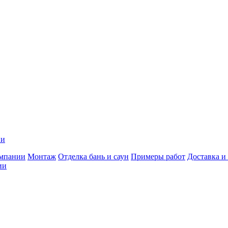
ии
мпании
Монтаж
Отделка бань и саун
Примеры работ
Доставка и
ии