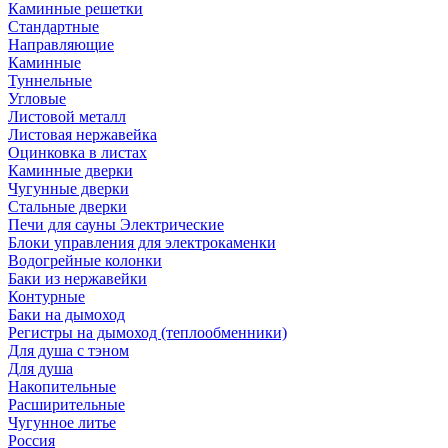
Каминные решетки
Стандартные
Направляющие
Каминные
Туннельные
Угловые
Листовой металл
Листовая нержавейка
Оцинковка в листах
Каминные дверки
Чугунные дверки
Стальные дверки
Печи для сауны Электрические
Блоки управления для электрокаменки
Водогрейные колонки
Баки из нержавейки
Контурные
Баки на дымоход
Регистры на дымоход (теплообменники)
Для душа с тэном
Для душа
Накопительные
Расширительные
Чугунное литье
Россия