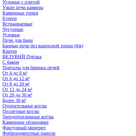
Угловые с плитой
Узкие печи камины
Каминные топки
Everest
Встраиваемые
Чугунные
Угловые
Печи для бани
Банные печи без выносной топки (б/в)
Кратер
ВЕЗУВИЙ Пчёлка
С баком
Порталы для банных печей
От 4 до 9 м³
От 6 до 12 м³
От 8 до 20 м³
От 12 до 24 м³
От 20 до 30 м³
Более 30 м³
Отопительные котлы
Пеллетные котлы
Твердотопливные котлы
Каминные облицовки
Фактурный минерит
Фиброцементные панели