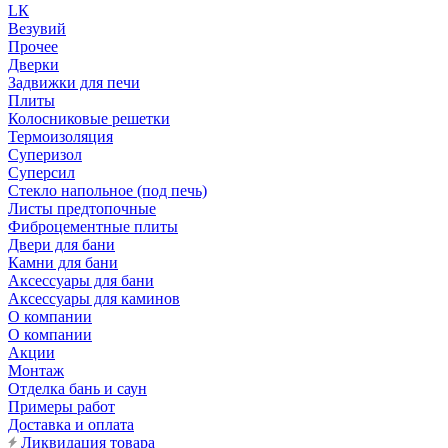
LК
Везувий
Прочее
Дверки
Задвижки для печи
Плиты
Колосниковые решетки
Термоизоляция
Суперизол
Суперсил
Стекло напольное (под печь)
Листы предтопочные
Фиброцементные плиты
Двери для бани
Камни для бани
Аксессуары для бани
Аксессуары для каминов
О компании
О компании
Акции
Монтаж
Отделка бань и саун
Примеры работ
Доставка и оплата
Ликвидация товара