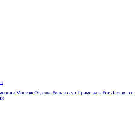
ии
мпании
Монтаж
Отделка бань и саун
Примеры работ
Доставка и
ии