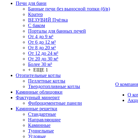
Печи для бани
Банные печи без выносной топки (б/в)
Кратер
ВЕЗУВИЙ Пчёлка
С баком
Порталы для банных печей
От 4 до 9 м³
От 6 до 12 м³
От 8 до 20 м³
От 12 до 24 м³
От 20 до 30 м³
Более 30 м³
+ ЕЩЕ 1
Отопительные котлы
Пеллетные котлы
О компан
Твердотопливные котлы
Каминные облицовки
О ко
Фактурный минерит
Акц
Фиброцементные панели
Каминные решетки
Стандартные
Направляющие
Каминные
Туннельные
Угловые