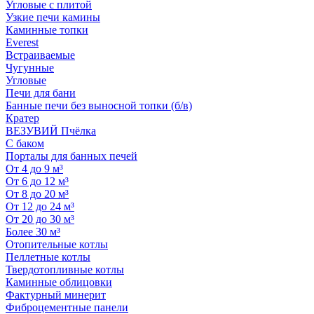
Угловые с плитой
Узкие печи камины
Каминные топки
Everest
Встраиваемые
Чугунные
Угловые
Печи для бани
Банные печи без выносной топки (б/в)
Кратер
ВЕЗУВИЙ Пчёлка
С баком
Порталы для банных печей
От 4 до 9 м³
От 6 до 12 м³
От 8 до 20 м³
От 12 до 24 м³
От 20 до 30 м³
Более 30 м³
Отопительные котлы
Пеллетные котлы
Твердотопливные котлы
Каминные облицовки
Фактурный минерит
Фиброцементные панели