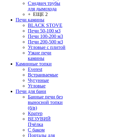
Сэндвич трубы
для дымохода
+ ЕЩЕ 2
Печи камины
BLACK STOVE
Печи 50-100 м3
Печи 100-200 м3
Печи 200-500 м3
Угловые с плитой
Узкие печи
камины
Каминные топки
Everest
Встраиваемые
Чугунные
Угловые
Печи для бани
Банные печи без
выносной топки
(б/в)
Кратер
ВЕЗУВИЙ
Пчёлка
С баком
Порталы для