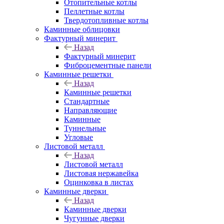
Отопительные котлы
Пеллетные котлы
Твердотопливные котлы
Каминные облицовки
Фактурный минерит
Назад
Фактурный минерит
Фиброцементные панели
Каминные решетки
Назад
Каминные решетки
Стандартные
Направляющие
Каминные
Туннельные
Угловые
Листовой металл
Назад
Листовой металл
Листовая нержавейка
Оцинковка в листах
Каминные дверки
Назад
Каминные дверки
Чугунные дверки