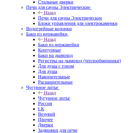
Стальные дверки
Печи для сауны Электрические
Назад
Печи для сауны Электрические
Блоки управления для электрокаменки
Водогрейные колонки
Баки из нержавейки
Назад
Баки из нержавейки
Контурные
Баки на дымоход
Регистры на дымоход (теплообменники)
Для душа с тэном
Для душа
Накопительные
Расширительные
Чугунное литье
Назад
Чугунное литье
Россия
LК
Везувий
Прочее
Дверки
Задвижки для печи