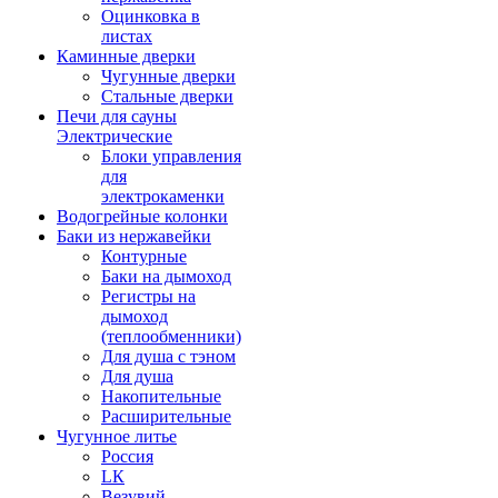
Оцинковка в
листах
Каминные дверки
Чугунные дверки
Стальные дверки
Печи для сауны
Электрические
Блоки управления
для
электрокаменки
Водогрейные колонки
Баки из нержавейки
Контурные
Баки на дымоход
Регистры на
дымоход
(теплообменники)
Для душа с тэном
Для душа
Накопительные
Расширительные
Чугунное литье
Россия
LК
Везувий