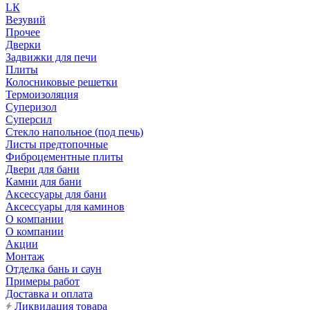
LК
Везувий
Прочее
Дверки
Задвижки для печи
Плиты
Колосниковые решетки
Термоизоляция
Суперизол
Суперсил
Стекло напольное (под печь)
Листы предтопочные
Фиброцементные плиты
Двери для бани
Камни для бани
Аксессуары для бани
Аксессуары для каминов
О компании
О компании
Акции
Монтаж
Отделка бань и саун
Примеры работ
Доставка и оплата
Ликвидация товара