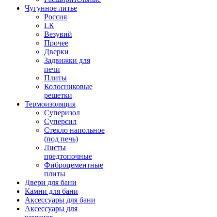
Чугунное литье
Россия
LК
Везувий
Прочее
Дверки
Задвижки для
печи
Плиты
Колосниковые
решетки
Термоизоляция
Суперизол
Суперсил
Стекло напольное
(под печь)
Листы
предтопочные
Фиброцементные
плиты
Двери для бани
Камни для бани
Аксессуары для бани
Аксессуары для