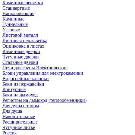
Каминные решетки
Стандартные
Направляющие
Каминные
Туннельные
Угловые
Листовой металл
Листовая нержавейка
Оцинковка в листах
Каминные дверки
Чугунные дверки
Стальные дверки
Печи для сауны Электрические
Блоки управления для электрокаменки
Водогрейные колонки
Баки из нержавейки
Контурные
Баки на дымоход
Регистры на дымоход (теплообменники)
Для душа с тэном
Для душа
Накопительные
Расширительные
Чугунное литье
Россия