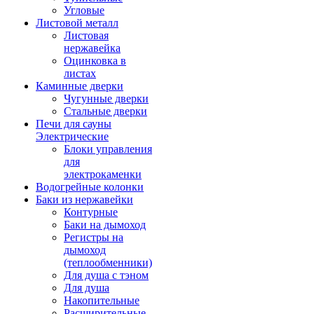
Угловые
Листовой металл
Листовая
нержавейка
Оцинковка в
листах
Каминные дверки
Чугунные дверки
Стальные дверки
Печи для сауны
Электрические
Блоки управления
для
электрокаменки
Водогрейные колонки
Баки из нержавейки
Контурные
Баки на дымоход
Регистры на
дымоход
(теплообменники)
Для душа с тэном
Для душа
Накопительные
Расширительные