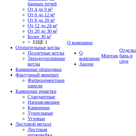
банных печей
От 4 до 9 м³
От 6 до 12 м³
От 8 до 20 м³
От 12 до 24 м³
От 20 до 30 м³
Более 30 м³
+ ЕЩЕ 1
О компании
Отопительные котлы
Отделк
Пеллетные котлы
О
Монтаж
бань и
Твердотопливные
компании
саун
котлы
Акции
Каминные облицовки
Фактурный минерит
Фиброцементные
панели
Каминные решетки
Стандартные
Направляющие
Каминные
Туннельные
Угловые
Листовой металл
Листовая
нержавейка