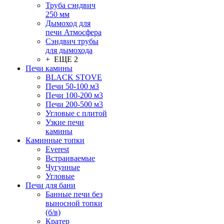
Труба сэндвич
250 мм
Дымоход для
печи Атмосфера
Сэндвич трубы
для дымохода
+ ЕЩЕ 2
Печи камины
BLACK STOVE
Печи 50-100 м3
Печи 100-200 м3
Печи 200-500 м3
Угловые с плитой
Узкие печи
камины
Каминные топки
Everest
Встраиваемые
Чугунные
Угловые
Печи для бани
Банные печи без
выносной топки
(б/в)
Кратер