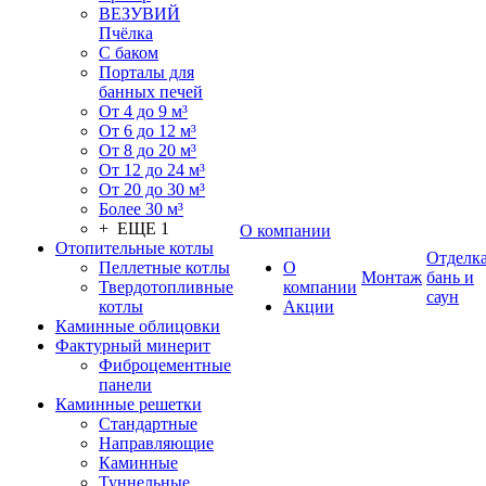
ВЕЗУВИЙ
Пчёлка
С баком
Порталы для
банных печей
От 4 до 9 м³
От 6 до 12 м³
От 8 до 20 м³
От 12 до 24 м³
От 20 до 30 м³
Более 30 м³
+ ЕЩЕ 1
О компании
Отопительные котлы
Отделк
Пеллетные котлы
О
Монтаж
бань и
Твердотопливные
компании
саун
котлы
Акции
Каминные облицовки
Фактурный минерит
Фиброцементные
панели
Каминные решетки
Стандартные
Направляющие
Каминные
Туннельные