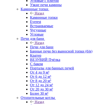
Угловые с плитой
Узкие печи камины
Каминные топки
Назад
Каминные топки
Everest
Встраиваемые
Чугунные
Угловые
Печи для бани
Назад
Печи для бани
Банные печи без выносной топки (б/в)
Кратер
ВЕЗУВИЙ Пчёлка
С баком
Порталы для банных печей
От 4 до 9 м³
От 6 до 12 м³
От 8 до 20 м³
От 12 до 24 м³
От 20 до 30 м³
Более 30 м³
Отопительные котлы
Назад