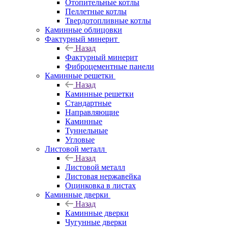
Отопительные котлы
Пеллетные котлы
Твердотопливные котлы
Каминные облицовки
Фактурный минерит
Назад
Фактурный минерит
Фиброцементные панели
Каминные решетки
Назад
Каминные решетки
Стандартные
Направляющие
Каминные
Туннельные
Угловые
Листовой металл
Назад
Листовой металл
Листовая нержавейка
Оцинковка в листах
Каминные дверки
Назад
Каминные дверки
Чугунные дверки