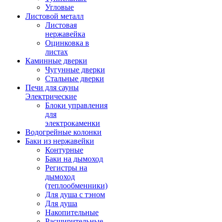
Угловые
Листовой металл
Листовая
нержавейка
Оцинковка в
листах
Каминные дверки
Чугунные дверки
Стальные дверки
Печи для сауны
Электрические
Блоки управления
для
электрокаменки
Водогрейные колонки
Баки из нержавейки
Контурные
Баки на дымоход
Регистры на
дымоход
(теплообменники)
Для душа с тэном
Для душа
Накопительные
Расширительные