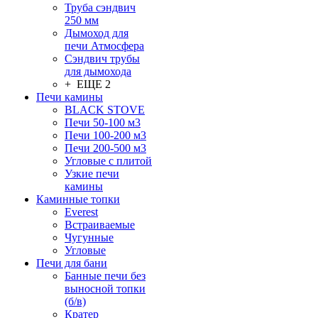
Труба сэндвич
250 мм
Дымоход для
печи Атмосфера
Сэндвич трубы
для дымохода
+ ЕЩЕ 2
Печи камины
BLACK STOVE
Печи 50-100 м3
Печи 100-200 м3
Печи 200-500 м3
Угловые с плитой
Узкие печи
камины
Каминные топки
Everest
Встраиваемые
Чугунные
Угловые
Печи для бани
Банные печи без
выносной топки
(б/в)
Кратер