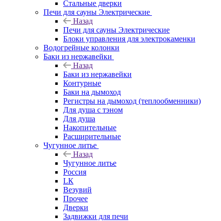
Стальные дверки
Печи для сауны Электрические
Назад
Печи для сауны Электрические
Блоки управления для электрокаменки
Водогрейные колонки
Баки из нержавейки
Назад
Баки из нержавейки
Контурные
Баки на дымоход
Регистры на дымоход (теплообменники)
Для душа с тэном
Для душа
Накопительные
Расширительные
Чугунное литье
Назад
Чугунное литье
Россия
LК
Везувий
Прочее
Дверки
Задвижки для печи