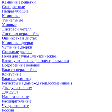
Каминные решетки
Стандартные
Направляющие
Каминные
Туннельные
Угловые
Листовой металл
Листовая нержавейка
Оцинковка в листах
Каминные дверки
Чугунные дверки
Стальные дверки
Печи для сауны Электрические
Блоки управления для электрокаменки
Водогрейные колонки
Баки из нержавейки
Контурные
Баки на дымоход
Регистры на дымоход (теплообменники)
Для душа с тэном
Для душа
Накопительные
Расширительные
Чугунное литье
Россия