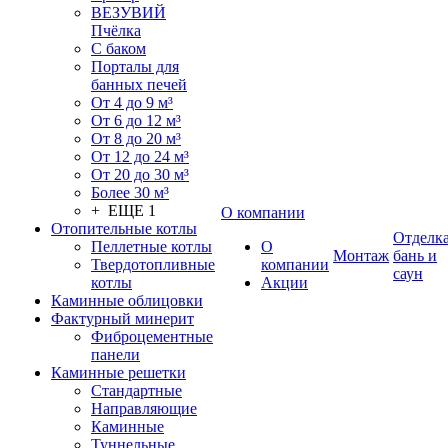
ВЕЗУВИЙ
Пчёлка
С баком
Порталы для
банных печей
От 4 до 9 м³
От 6 до 12 м³
От 8 до 20 м³
От 12 до 24 м³
От 20 до 30 м³
Более 30 м³
+ ЕЩЕ 1
О компании
Отопительные котлы
Отделк
Пеллетные котлы
О
Монтаж
бань и
Твердотопливные
компании
саун
котлы
Акции
Каминные облицовки
Фактурный минерит
Фиброцементные
панели
Каминные решетки
Стандартные
Направляющие
Каминные
Туннельные