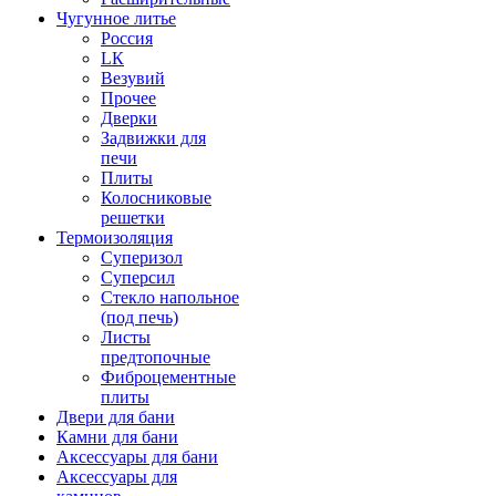
Чугунное литье
Россия
LК
Везувий
Прочее
Дверки
Задвижки для
печи
Плиты
Колосниковые
решетки
Термоизоляция
Суперизол
Суперсил
Стекло напольное
(под печь)
Листы
предтопочные
Фиброцементные
плиты
Двери для бани
Камни для бани
Аксессуары для бани
Аксессуары для