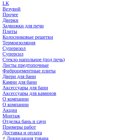
LК
Везувий
Прочее
Дверки
Задвижки для печи
Плиты
Колосниковые решетки
Термоизоляция
Суперизол
Суперсил
Стекло напольное (под печь)
Листы предтопочные
Фиброцементные плиты
Двери для бани
Камни для бани
Аксессуары для бани
Аксессуары для каминов
О компании
О компании
Акции
Монтаж
Отделка бань и саун
Примеры работ
Доставка и оплата
Ликвидация товара