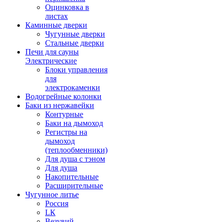
Оцинковка в
листах
Каминные дверки
Чугунные дверки
Стальные дверки
Печи для сауны
Электрические
Блоки управления
для
электрокаменки
Водогрейные колонки
Баки из нержавейки
Контурные
Баки на дымоход
Регистры на
дымоход
(теплообменники)
Для душа с тэном
Для душа
Накопительные
Расширительные
Чугунное литье
Россия
LК
Везувий