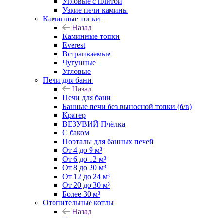
Угловые с плитой
Узкие печи камины
Каминные топки
Назад
Каминные топки
Everest
Встраиваемые
Чугунные
Угловые
Печи для бани
Назад
Печи для бани
Банные печи без выносной топки (б/в)
Кратер
ВЕЗУВИЙ Пчёлка
С баком
Порталы для банных печей
От 4 до 9 м³
От 6 до 12 м³
От 8 до 20 м³
От 12 до 24 м³
От 20 до 30 м³
Более 30 м³
Отопительные котлы
Назад