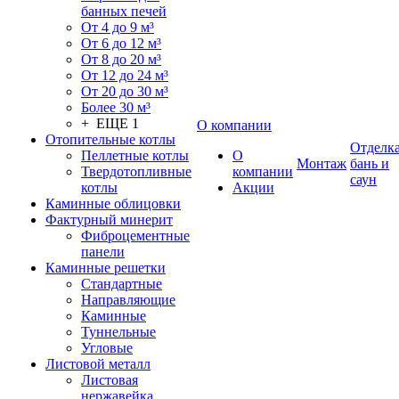
банных печей
От 4 до 9 м³
От 6 до 12 м³
От 8 до 20 м³
От 12 до 24 м³
От 20 до 30 м³
Более 30 м³
+ ЕЩЕ 1
О компании
Отопительные котлы
Отделк
Пеллетные котлы
О
Монтаж
бань и
Твердотопливные
компании
саун
котлы
Акции
Каминные облицовки
Фактурный минерит
Фиброцементные
панели
Каминные решетки
Стандартные
Направляющие
Каминные
Туннельные
Угловые
Листовой металл
Листовая
нержавейка