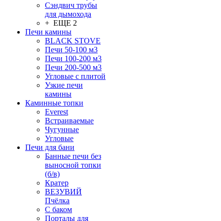
Сэндвич трубы
для дымохода
+ ЕЩЕ 2
Печи камины
BLACK STOVE
Печи 50-100 м3
Печи 100-200 м3
Печи 200-500 м3
Угловые с плитой
Узкие печи
камины
Каминные топки
Everest
Встраиваемые
Чугунные
Угловые
Печи для бани
Банные печи без
выносной топки
(б/в)
Кратер
ВЕЗУВИЙ
Пчёлка
С баком
Порталы для