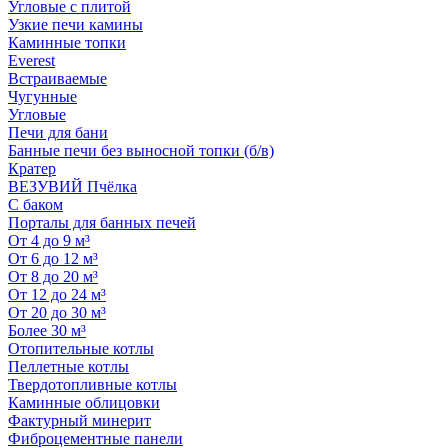
Угловые с плитой
Узкие печи камины
Каминные топки
Everest
Встраиваемые
Чугунные
Угловые
Печи для бани
Банные печи без выносной топки (б/в)
Кратер
ВЕЗУВИЙ Пчёлка
С баком
Порталы для банных печей
От 4 до 9 м³
От 6 до 12 м³
От 8 до 20 м³
От 12 до 24 м³
От 20 до 30 м³
Более 30 м³
Отопительные котлы
Пеллетные котлы
Твердотопливные котлы
Каминные облицовки
Фактурный минерит
Фиброцементные панели