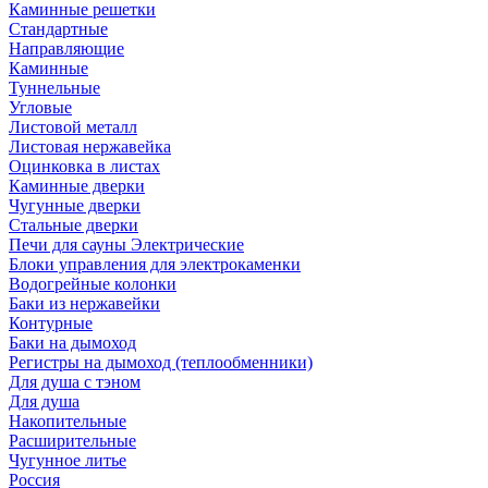
Каминные решетки
Стандартные
Направляющие
Каминные
Туннельные
Угловые
Листовой металл
Листовая нержавейка
Оцинковка в листах
Каминные дверки
Чугунные дверки
Стальные дверки
Печи для сауны Электрические
Блоки управления для электрокаменки
Водогрейные колонки
Баки из нержавейки
Контурные
Баки на дымоход
Регистры на дымоход (теплообменники)
Для душа с тэном
Для душа
Накопительные
Расширительные
Чугунное литье
Россия