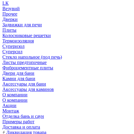
LК
Везувий
Прочее
Дверки
Задвижки для печи
Плиты
Колосниковые решетки
Термоизоляция
Суперизол
Суперсил
Стекло напольное (под печь)
Листы предтопочные
Фиброцементные плиты
Двери для бани
Камни для бани
Аксессуары для бани
Аксессуары для каминов
О компании
О компании
Акции
Монтаж
Отделка бань и саун
Примеры работ
Доставка и оплата
Ликвидация товара