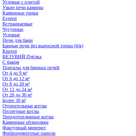
Угловые с плитой
Узкие печи камины
Каминные топки
Everest
Встраиваемые
Чугунные
Угловые
Печи для бани
Банные печи без выносной топки (б/в)
Кратер
ВЕЗУВИЙ Пчёлка
С баком
Порталы для банных печей
От 4 до 9 м³
От 6 до 12 м³
От 8 до 20 м³
От 12 до 24 м³
От 20 до 30 м³
Более 30 м³
Отопительные котлы
Пеллетные котлы
Твердотопливные котлы
Каминные облицовки
Фактурный минерит
Фиброцементные панели