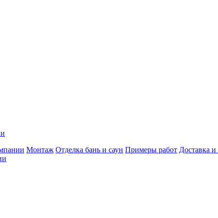
ии
мпании
Монтаж
Отделка бань и саун
Примеры работ
Доставка и
ии