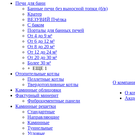
Печи для бани
Банные печи без выносной топки (б/в)
Кратер
ВЕЗУВИЙ Пчёлка
С баком
Порталы для банных печей
От 4 до 9 м³
От 6 до 12 м³
От 8 до 20 м³
От 12 до 24 м³
От 20 до 30 м³
Более 30 м³
+ ЕЩЕ 1
Отопительные котлы
Пеллетные котлы
О компан
Твердотопливные котлы
Каминные облицовки
О ко
Фактурный минерит
Акц
Фиброцементные панели
Каминные решетки
Стандартные
Направляющие
Каминные
Туннельные
Угловые