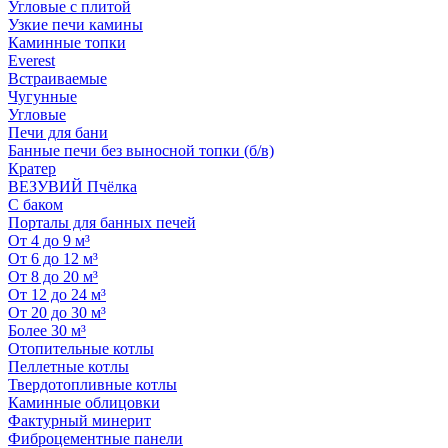
Угловые с плитой
Узкие печи камины
Каминные топки
Everest
Встраиваемые
Чугунные
Угловые
Печи для бани
Банные печи без выносной топки (б/в)
Кратер
ВЕЗУВИЙ Пчёлка
С баком
Порталы для банных печей
От 4 до 9 м³
От 6 до 12 м³
От 8 до 20 м³
От 12 до 24 м³
От 20 до 30 м³
Более 30 м³
Отопительные котлы
Пеллетные котлы
Твердотопливные котлы
Каминные облицовки
Фактурный минерит
Фиброцементные панели