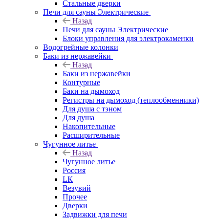
Стальные дверки
Печи для сауны Электрические
Назад
Печи для сауны Электрические
Блоки управления для электрокаменки
Водогрейные колонки
Баки из нержавейки
Назад
Баки из нержавейки
Контурные
Баки на дымоход
Регистры на дымоход (теплообменники)
Для душа с тэном
Для душа
Накопительные
Расширительные
Чугунное литье
Назад
Чугунное литье
Россия
LК
Везувий
Прочее
Дверки
Задвижки для печи