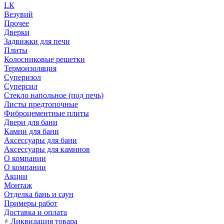
LК
Везувий
Прочее
Дверки
Задвижки для печи
Плиты
Колосниковые решетки
Термоизоляция
Суперизол
Суперсил
Стекло напольное (под печь)
Листы предтопочные
Фиброцементные плиты
Двери для бани
Камни для бани
Аксессуары для бани
Аксессуары для каминов
О компании
О компании
Акции
Монтаж
Отделка бань и саун
Примеры работ
Доставка и оплата
Ликвидация товара