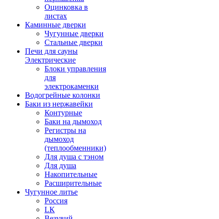
Оцинковка в
листах
Каминные дверки
Чугунные дверки
Стальные дверки
Печи для сауны
Электрические
Блоки управления
для
электрокаменки
Водогрейные колонки
Баки из нержавейки
Контурные
Баки на дымоход
Регистры на
дымоход
(теплообменники)
Для душа с тэном
Для душа
Накопительные
Расширительные
Чугунное литье
Россия
LК
Везувий