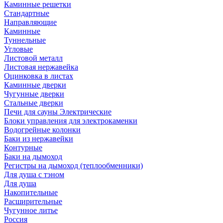
Каминные решетки
Стандартные
Направляющие
Каминные
Туннельные
Угловые
Листовой металл
Листовая нержавейка
Оцинковка в листах
Каминные дверки
Чугунные дверки
Стальные дверки
Печи для сауны Электрические
Блоки управления для электрокаменки
Водогрейные колонки
Баки из нержавейки
Контурные
Баки на дымоход
Регистры на дымоход (теплообменники)
Для душа с тэном
Для душа
Накопительные
Расширительные
Чугунное литье
Россия