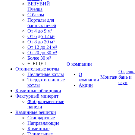
ВЕЗУВИЙ
Пчёлка
С баком
Порталы для
банных печей
От 4 до 9 м³
От 6 до 12 м³
От 8 до 20 м³
От 12 до 24 м³
От 20 до 30 м³
Более 30 м³
+ ЕЩЕ 1
О компании
Отопительные котлы
Отделк
Пеллетные котлы
О
Монтаж
бань и
Твердотопливные
компании
саун
котлы
Акции
Каминные облицовки
Фактурный минерит
Фиброцементные
панели
Каминные решетки
Стандартные
Направляющие
Каминные
Туннельные