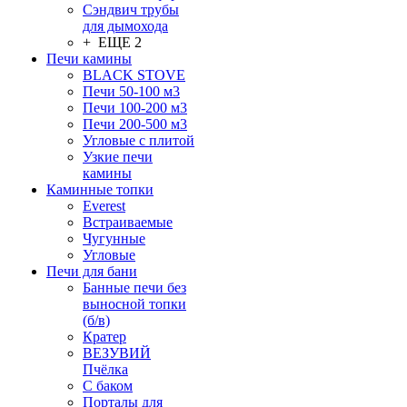
Сэндвич трубы
для дымохода
+ ЕЩЕ 2
Печи камины
BLACK STOVE
Печи 50-100 м3
Печи 100-200 м3
Печи 200-500 м3
Угловые с плитой
Узкие печи
камины
Каминные топки
Everest
Встраиваемые
Чугунные
Угловые
Печи для бани
Банные печи без
выносной топки
(б/в)
Кратер
ВЕЗУВИЙ
Пчёлка
С баком
Порталы для