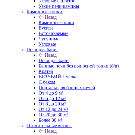
Угловые с плитой
Узкие печи камины
Каминные топки
Назад
Каминные топки
Everest
Встраиваемые
Чугунные
Угловые
Печи для бани
Назад
Печи для бани
Банные печи без выносной топки (б/в)
Кратер
ВЕЗУВИЙ Пчёлка
С баком
Порталы для банных печей
От 4 до 9 м³
От 6 до 12 м³
От 8 до 20 м³
От 12 до 24 м³
От 20 до 30 м³
Более 30 м³
Отопительные котлы
Назад