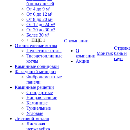
банных печей
От 4 до 9 м³
От 6 до 12 м³
От 8 до 20 м³
От 12 до 24 м³
От 20 до 30 м³
Более 30 м³
+ ЕЩЕ 1
О компании
Отопительные котлы
Отделк
Пеллетные котлы
О
Монтаж
бань и
Твердотопливные
компании
саун
котлы
Акции
Каминные облицовки
Фактурный минерит
Фиброцементные
панели
Каминные решетки
Стандартные
Направляющие
Каминные
Туннельные
Угловые
Листовой металл
Листовая
нержавейка