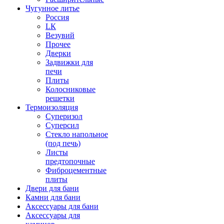
Чугунное литье
Россия
LК
Везувий
Прочее
Дверки
Задвижки для
печи
Плиты
Колосниковые
решетки
Термоизоляция
Суперизол
Суперсил
Стекло напольное
(под печь)
Листы
предтопочные
Фиброцементные
плиты
Двери для бани
Камни для бани
Аксессуары для бани
Аксессуары для