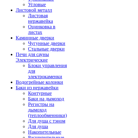
Угловые
Листовой металл
Листовая
нержавейка
Оцинковка в
листах
Каминные дверки
Чугунные дверки
Стальные дверки
Печи для сауны
Электрические
Блоки управления
для
электрокаменки
Водогрейные колонки
Баки из нержавейки
Контурные
Баки на дымоход
Регистры на
дымоход
(теплообменники)
Для душа с тэном
Для душа
Накопительные
Расширительные