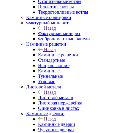
Отопительные котлы
Пеллетные котлы
Твердотопливные котлы
Каминные облицовки
Фактурный минерит
Назад
Фактурный минерит
Фиброцементные панели
Каминные решетки
Назад
Каминные решетки
Стандартные
Направляющие
Каминные
Туннельные
Угловые
Листовой металл
Назад
Листовой металл
Листовая нержавейка
Оцинковка в листах
Каминные дверки
Назад
Каминные дверки
Чугунные дверки