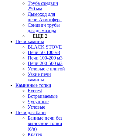
Труба сэндвич
250 мм
Дымоход для
печи Атмосфера
Сэндвич трубы
для дымохода
+ ЕЩЕ 2
Печи камины
BLACK STOVE
Печи 50-100 м3
Печи 100-200 м3
Печи 200-500 м3
Угловые с плитой
Узкие печи
камины
Каминные топки
Everest
Встраиваемые
Чугунные
Угловые
Печи для бани
Банные печи без
выносной топки
(б/в)
Кратер