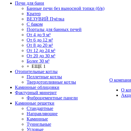
Печи для бани
Банные печи без выносной топки (б/в)
Кратер
ВЕЗУВИЙ Пчёлка
С баком
Порталы для банных печей
От 4 до 9 м³
От 6 до 12 м³
От 8 до 20 м³
От 12 до 24 м³
От 20 до 30 м³
Более 30 м³
+ ЕЩЕ 1
Отопительные котлы
Пеллетные котлы
О компан
Твердотопливные котлы
Каминные облицовки
О ко
Фактурный минерит
Акц
Фиброцементные панели
Каминные решетки
Стандартные
Направляющие
Каминные
Туннельные
Угловые