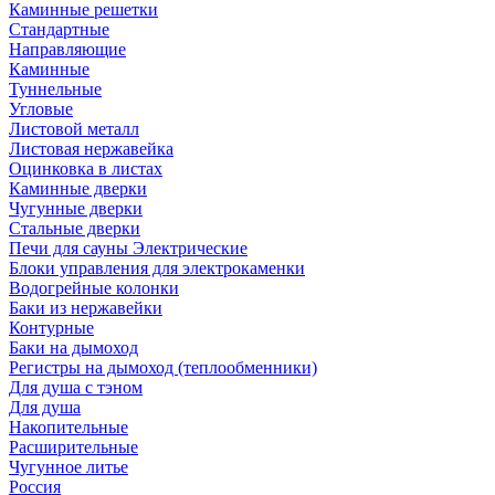
Каминные решетки
Стандартные
Направляющие
Каминные
Туннельные
Угловые
Листовой металл
Листовая нержавейка
Оцинковка в листах
Каминные дверки
Чугунные дверки
Стальные дверки
Печи для сауны Электрические
Блоки управления для электрокаменки
Водогрейные колонки
Баки из нержавейки
Контурные
Баки на дымоход
Регистры на дымоход (теплообменники)
Для душа с тэном
Для душа
Накопительные
Расширительные
Чугунное литье
Россия