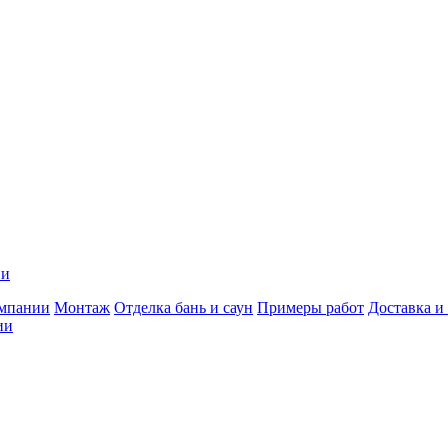
ии
мпании
Монтаж
Отделка бань и саун
Примеры работ
Доставка и
ии