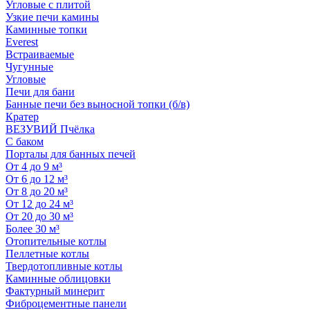
Угловые с плитой
Узкие печи камины
Каминные топки
Everest
Встраиваемые
Чугунные
Угловые
Печи для бани
Банные печи без выносной топки (б/в)
Кратер
ВЕЗУВИЙ Пчёлка
С баком
Порталы для банных печей
От 4 до 9 м³
От 6 до 12 м³
От 8 до 20 м³
От 12 до 24 м³
От 20 до 30 м³
Более 30 м³
Отопительные котлы
Пеллетные котлы
Твердотопливные котлы
Каминные облицовки
Фактурный минерит
Фиброцементные панели