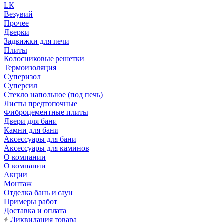
LК
Везувий
Прочее
Дверки
Задвижки для печи
Плиты
Колосниковые решетки
Термоизоляция
Суперизол
Суперсил
Стекло напольное (под печь)
Листы предтопочные
Фиброцементные плиты
Двери для бани
Камни для бани
Аксессуары для бани
Аксессуары для каминов
О компании
О компании
Акции
Монтаж
Отделка бань и саун
Примеры работ
Доставка и оплата
Ликвидация товара