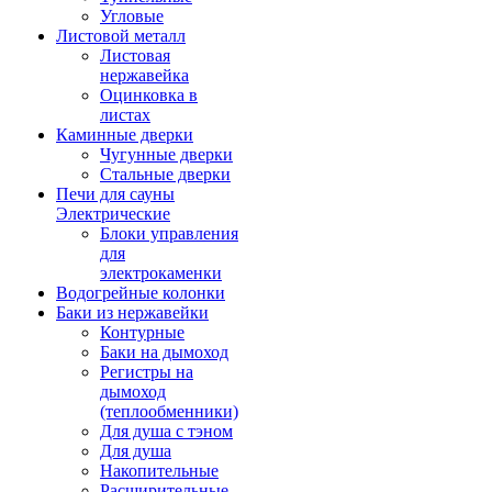
Угловые
Листовой металл
Листовая
нержавейка
Оцинковка в
листах
Каминные дверки
Чугунные дверки
Стальные дверки
Печи для сауны
Электрические
Блоки управления
для
электрокаменки
Водогрейные колонки
Баки из нержавейки
Контурные
Баки на дымоход
Регистры на
дымоход
(теплообменники)
Для душа с тэном
Для душа
Накопительные
Расширительные