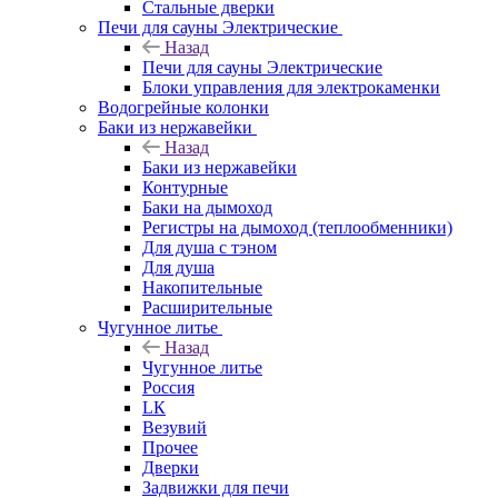
Стальные дверки
Печи для сауны Электрические
Назад
Печи для сауны Электрические
Блоки управления для электрокаменки
Водогрейные колонки
Баки из нержавейки
Назад
Баки из нержавейки
Контурные
Баки на дымоход
Регистры на дымоход (теплообменники)
Для душа с тэном
Для душа
Накопительные
Расширительные
Чугунное литье
Назад
Чугунное литье
Россия
LК
Везувий
Прочее
Дверки
Задвижки для печи