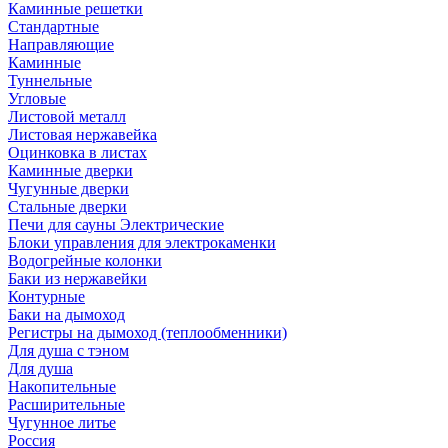
Каминные решетки
Стандартные
Направляющие
Каминные
Туннельные
Угловые
Листовой металл
Листовая нержавейка
Оцинковка в листах
Каминные дверки
Чугунные дверки
Стальные дверки
Печи для сауны Электрические
Блоки управления для электрокаменки
Водогрейные колонки
Баки из нержавейки
Контурные
Баки на дымоход
Регистры на дымоход (теплообменники)
Для душа с тэном
Для душа
Накопительные
Расширительные
Чугунное литье
Россия