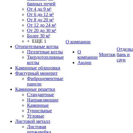
банных печей
От 4 до 9 м³
От 6 до 12 м³
От 8 до 20 м³
От 12 до 24 м³
От 20 до 30 м³
Более 30 м³
+ ЕЩЕ 1
О компании
Отопительные котлы
Отделк
Пеллетные котлы
О
Монтаж
бань и
Твердотопливные
компании
саун
котлы
Акции
Каминные облицовки
Фактурный минерит
Фиброцементные
панели
Каминные решетки
Стандартные
Направляющие
Каминные
Туннельные
Угловые
Листовой металл
Листовая
нержавейка