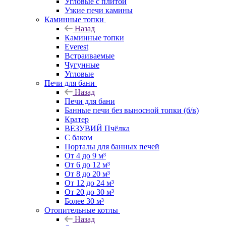
Угловые с плитой
Узкие печи камины
Каминные топки
Назад
Каминные топки
Everest
Встраиваемые
Чугунные
Угловые
Печи для бани
Назад
Печи для бани
Банные печи без выносной топки (б/в)
Кратер
ВЕЗУВИЙ Пчёлка
С баком
Порталы для банных печей
От 4 до 9 м³
От 6 до 12 м³
От 8 до 20 м³
От 12 до 24 м³
От 20 до 30 м³
Более 30 м³
Отопительные котлы
Назад