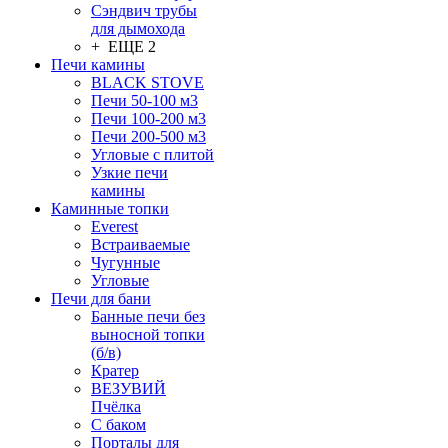
Сэндвич трубы
для дымохода
+ ЕЩЕ 2
Печи камины
BLACK STOVE
Печи 50-100 м3
Печи 100-200 м3
Печи 200-500 м3
Угловые с плитой
Узкие печи
камины
Каминные топки
Everest
Встраиваемые
Чугунные
Угловые
Печи для бани
Банные печи без
выносной топки
(б/в)
Кратер
ВЕЗУВИЙ
Пчёлка
С баком
Порталы для