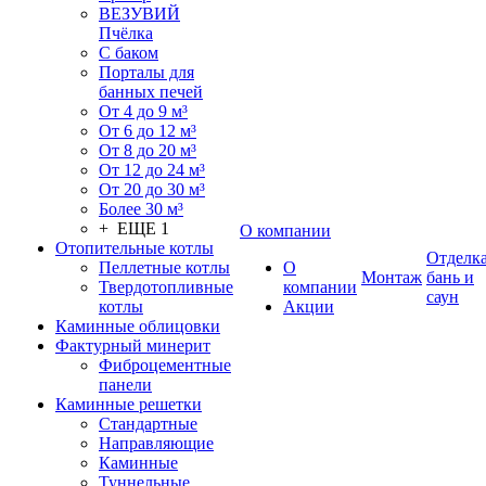
ВЕЗУВИЙ
Пчёлка
С баком
Порталы для
банных печей
От 4 до 9 м³
От 6 до 12 м³
От 8 до 20 м³
От 12 до 24 м³
От 20 до 30 м³
Более 30 м³
+ ЕЩЕ 1
О компании
Отопительные котлы
Отделк
Пеллетные котлы
О
Монтаж
бань и
Твердотопливные
компании
саун
котлы
Акции
Каминные облицовки
Фактурный минерит
Фиброцементные
панели
Каминные решетки
Стандартные
Направляющие
Каминные
Туннельные