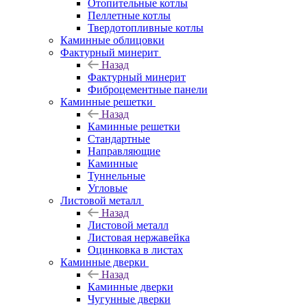
Отопительные котлы
Пеллетные котлы
Твердотопливные котлы
Каминные облицовки
Фактурный минерит
Назад
Фактурный минерит
Фиброцементные панели
Каминные решетки
Назад
Каминные решетки
Стандартные
Направляющие
Каминные
Туннельные
Угловые
Листовой металл
Назад
Листовой металл
Листовая нержавейка
Оцинковка в листах
Каминные дверки
Назад
Каминные дверки
Чугунные дверки