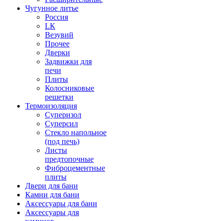
Чугунное литье
Россия
LК
Везувий
Прочее
Дверки
Задвижки для
печи
Плиты
Колосниковые
решетки
Термоизоляция
Суперизол
Суперсил
Стекло напольное
(под печь)
Листы
предтопочные
Фиброцементные
плиты
Двери для бани
Камни для бани
Аксессуары для бани
Аксессуары для