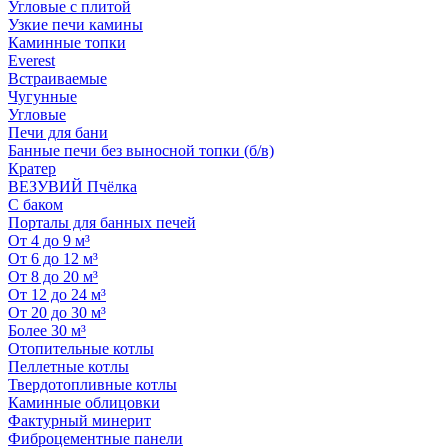
Угловые с плитой
Узкие печи камины
Каминные топки
Everest
Встраиваемые
Чугунные
Угловые
Печи для бани
Банные печи без выносной топки (б/в)
Кратер
ВЕЗУВИЙ Пчёлка
С баком
Порталы для банных печей
От 4 до 9 м³
От 6 до 12 м³
От 8 до 20 м³
От 12 до 24 м³
От 20 до 30 м³
Более 30 м³
Отопительные котлы
Пеллетные котлы
Твердотопливные котлы
Каминные облицовки
Фактурный минерит
Фиброцементные панели