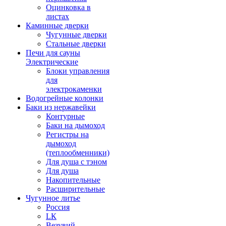
Оцинковка в
листах
Каминные дверки
Чугунные дверки
Стальные дверки
Печи для сауны
Электрические
Блоки управления
для
электрокаменки
Водогрейные колонки
Баки из нержавейки
Контурные
Баки на дымоход
Регистры на
дымоход
(теплообменники)
Для душа с тэном
Для душа
Накопительные
Расширительные
Чугунное литье
Россия
LК
Везувий