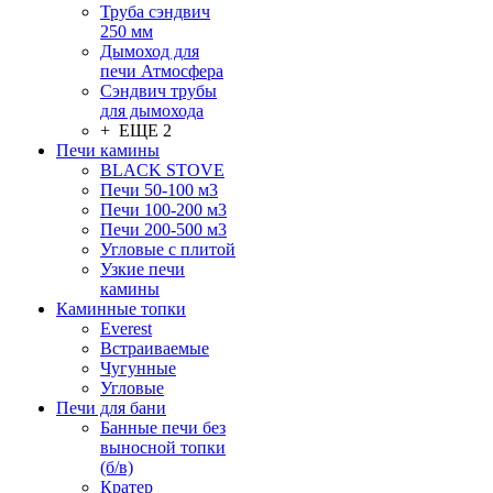
Труба сэндвич
250 мм
Дымоход для
печи Атмосфера
Сэндвич трубы
для дымохода
+ ЕЩЕ 2
Печи камины
BLACK STOVE
Печи 50-100 м3
Печи 100-200 м3
Печи 200-500 м3
Угловые с плитой
Узкие печи
камины
Каминные топки
Everest
Встраиваемые
Чугунные
Угловые
Печи для бани
Банные печи без
выносной топки
(б/в)
Кратер