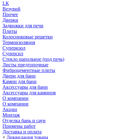
LК
Везувий
Прочее
Дверки
Задвижки для печи
Плиты
Колосниковые решетки
Термоизоляция
Суперизол
Суперсил
Стекло напольное (под печь)
Листы предтопочные
Фиброцементные плиты
Двери для бани
Камни для бани
Аксессуары для бани
Аксессуары для каминов
О компании
О компании
Акции
Монтаж
Отделка бань и саун
Примеры работ
Доставка и оплата
Ликвидация товара