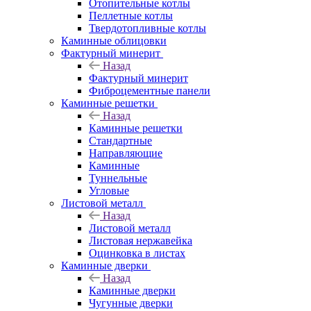
Отопительные котлы
Пеллетные котлы
Твердотопливные котлы
Каминные облицовки
Фактурный минерит
Назад
Фактурный минерит
Фиброцементные панели
Каминные решетки
Назад
Каминные решетки
Стандартные
Направляющие
Каминные
Туннельные
Угловые
Листовой металл
Назад
Листовой металл
Листовая нержавейка
Оцинковка в листах
Каминные дверки
Назад
Каминные дверки
Чугунные дверки