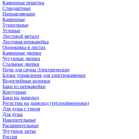
Каминные решетки
Стандартные
Направляющие
Каминные
Туннельные
Угловые
Листовой металл
Листовая нержавейка
Оцинковка в листах
Каминные дверки
Чугунные дверки
Стальные дверки
Печи для сауны Электрические
Блоки управления для электрокаменки
Водогрейные колонки
Баки из нержавейки
Контурные
Баки на дымоход
Регистры на дымоход (теплообменники)
Для душа с тэном
Для душа
Накопительные
Расширительные
Чугунное литье
Россия