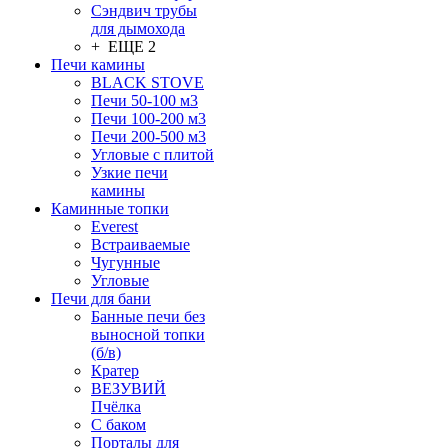
Сэндвич трубы
для дымохода
+ ЕЩЕ 2
Печи камины
BLACK STOVE
Печи 50-100 м3
Печи 100-200 м3
Печи 200-500 м3
Угловые с плитой
Узкие печи
камины
Каминные топки
Everest
Встраиваемые
Чугунные
Угловые
Печи для бани
Банные печи без
выносной топки
(б/в)
Кратер
ВЕЗУВИЙ
Пчёлка
С баком
Порталы для