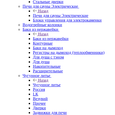
Стальные дверки
Печи для сауны Электрические
Назад
Печи для сауны Электрические
Блоки управления для электрокаменки
Водогрейные колонки
Баки из нержавейки
Назад
Баки из нержавейки
Контурные
Баки на дымоход
Регистры на дымоход (теплообменники)
Для душа с тэном
Для душа
Накопительные
Расширительные
Чугунное литье
Назад
Чугунное литье
Россия
LК
Везувий
Прочее
Дверки
Задвижки для печи