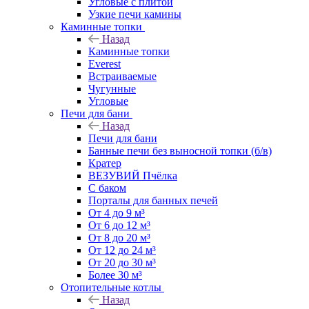
Угловые с плитой
Узкие печи камины
Каминные топки
Назад
Каминные топки
Everest
Встраиваемые
Чугунные
Угловые
Печи для бани
Назад
Печи для бани
Банные печи без выносной топки (б/в)
Кратер
ВЕЗУВИЙ Пчёлка
С баком
Порталы для банных печей
От 4 до 9 м³
От 6 до 12 м³
От 8 до 20 м³
От 12 до 24 м³
От 20 до 30 м³
Более 30 м³
Отопительные котлы
Назад