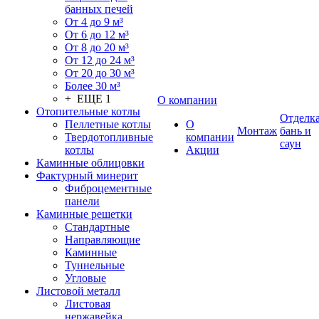
банных печей
От 4 до 9 м³
От 6 до 12 м³
От 8 до 20 м³
От 12 до 24 м³
От 20 до 30 м³
Более 30 м³
+ ЕЩЕ 1
О компании
Отопительные котлы
Отделк
Пеллетные котлы
О
Монтаж
бань и
Твердотопливные
компании
саун
котлы
Акции
Каминные облицовки
Фактурный минерит
Фиброцементные
панели
Каминные решетки
Стандартные
Направляющие
Каминные
Туннельные
Угловые
Листовой металл
Листовая
нержавейка