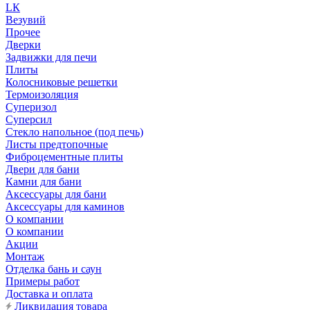
LК
Везувий
Прочее
Дверки
Задвижки для печи
Плиты
Колосниковые решетки
Термоизоляция
Суперизол
Суперсил
Стекло напольное (под печь)
Листы предтопочные
Фиброцементные плиты
Двери для бани
Камни для бани
Аксессуары для бани
Аксессуары для каминов
О компании
О компании
Акции
Монтаж
Отделка бань и саун
Примеры работ
Доставка и оплата
Ликвидация товара