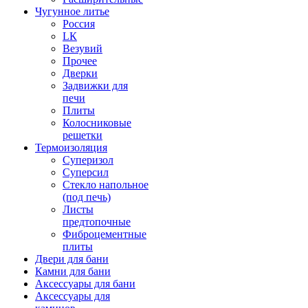
Чугунное литье
Россия
LК
Везувий
Прочее
Дверки
Задвижки для
печи
Плиты
Колосниковые
решетки
Термоизоляция
Суперизол
Суперсил
Стекло напольное
(под печь)
Листы
предтопочные
Фиброцементные
плиты
Двери для бани
Камни для бани
Аксессуары для бани
Аксессуары для