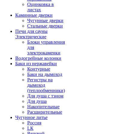
Оцинковка в
листах
Каминные дверки
Чугунные дверки
Стальные дверки
Печи для сауны
Электрические
Блоки управления
для
электрокаменки
Водогрейные колонки
Баки из нержавейки
Контурные
Баки на дымоход
Регистры на
дымоход
(теплообменники)
Для душа с тэном
Для душа
Накопительные
Расширительные
Чугунное литье
Россия
LК
Везувий