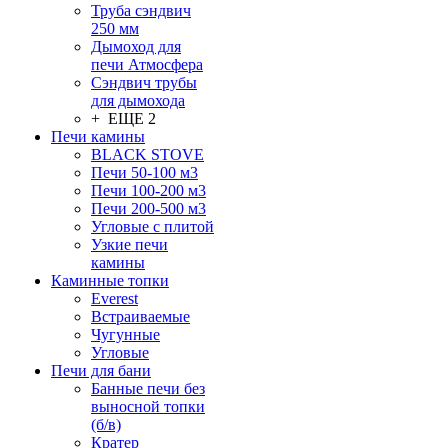
Труба сэндвич
250 мм
Дымоход для
печи Атмосфера
Сэндвич трубы
для дымохода
+ ЕЩЕ 2
Печи камины
BLACK STOVE
Печи 50-100 м3
Печи 100-200 м3
Печи 200-500 м3
Угловые с плитой
Узкие печи
камины
Каминные топки
Everest
Встраиваемые
Чугунные
Угловые
Печи для бани
Банные печи без
выносной топки
(б/в)
Кратер