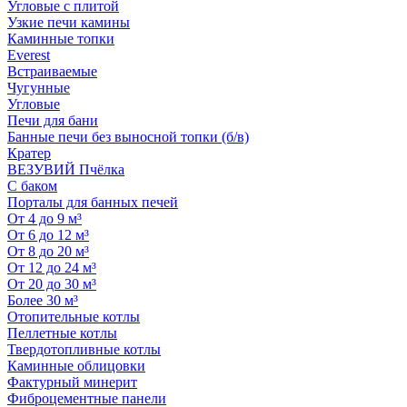
Угловые с плитой
Узкие печи камины
Каминные топки
Everest
Встраиваемые
Чугунные
Угловые
Печи для бани
Банные печи без выносной топки (б/в)
Кратер
ВЕЗУВИЙ Пчёлка
С баком
Порталы для банных печей
От 4 до 9 м³
От 6 до 12 м³
От 8 до 20 м³
От 12 до 24 м³
От 20 до 30 м³
Более 30 м³
Отопительные котлы
Пеллетные котлы
Твердотопливные котлы
Каминные облицовки
Фактурный минерит
Фиброцементные панели