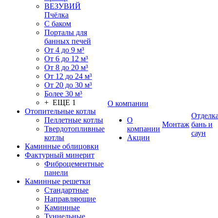
ВЕЗУВИЙ
Пчёлка
С баком
Порталы для
банных печей
От 4 до 9 м³
От 6 до 12 м³
От 8 до 20 м³
От 12 до 24 м³
От 20 до 30 м³
Более 30 м³
+ ЕЩЕ 1
О компании
Отопительные котлы
Отделк
Пеллетные котлы
О
Монтаж
бань и
Твердотопливные
компании
саун
котлы
Акции
Каминные облицовки
Фактурный минерит
Фиброцементные
панели
Каминные решетки
Стандартные
Направляющие
Каминные
Туннельные