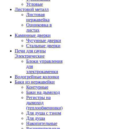
Угловые
Листовой металл
Листовая
нержавейка
Оцинковка в
листах
Каминные дверки
Чугунные дверки
Стальные дверки
Печи для сауны
Электрические
Блоки управления
для
электрокаменки
Водогрейные колонки
Баки из нержавейки
Контурные
Баки на дымоход
Регистры на
дымоход
(теплообменники)
Для душа с тэном
Для душа
Накопительные
Расширительные