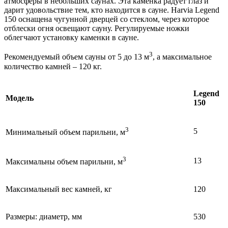
атмосферы в небольших саунах. Эта каменка радует глаз и
дарит удовольствие тем, кто находится в сауне. Harvia Legend
150 оснащена чугунной дверцей со стеклом, через которое
отблески огня освещают сауну. Регулируемые ножки
облегчают установку каменки в сауне.
3
Рекомендуемый объем сауны от 5 до 13 м
, а максимальное
количество камней – 120 кг.
Legend
Модель
150
3
5
Минимальный объем парильни, м
3
13
Максимальны объем парильни, м
Максимальный вес камней, кг
120
Размеры: диаметр, мм
530