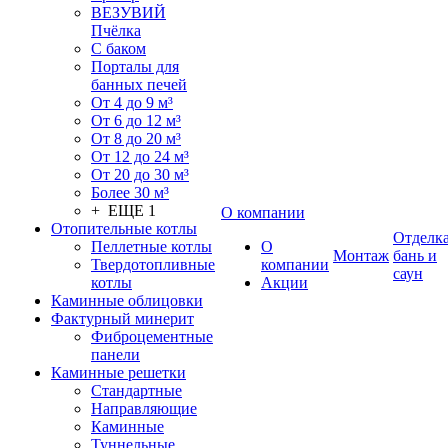
ВЕЗУВИЙ
Пчёлка
С баком
Порталы для
банных печей
От 4 до 9 м³
От 6 до 12 м³
От 8 до 20 м³
От 12 до 24 м³
От 20 до 30 м³
Более 30 м³
+ ЕЩЕ 1
О компании
Отопительные котлы
Отделк
Пеллетные котлы
О
Монтаж
бань и
Твердотопливные
компании
саун
котлы
Акции
Каминные облицовки
Фактурный минерит
Фиброцементные
панели
Каминные решетки
Стандартные
Направляющие
Каминные
Туннельные