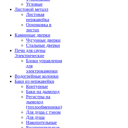
Угловые
Листовой металл
Листовая
нержавейка
Оцинковка в
листах
Каминные дверки
Чугунные дверки
Стальные дверки
Печи для сауны
Электрические
Блоки управления
для
электрокаменки
Водогрейные колонки
Баки из нержавейки
Контурные
Баки на дымоход
Регистры на
дымоход
(теплообменники)
Для душа с тэном
Для душа
Накопительные
Расширительные