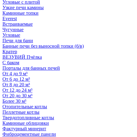
Угловые с плитой
Узкие печи камины
Каминные топки
Everest
Встраиваемые
Чугунные
Угловые
Печи для бани
Банные печи без выносной топки (б/в)
Кратер
ВЕЗУВИЙ Пчёлка
С баком
Порталы для банных печей
От 4 до 9 м³
От 6 до 12 м³
От 8 до 20 м³
От 12 до 24 м³
От 20 до 30 м³
Более 30 м³
Отопительные котлы
Пеллетные котлы
Твердотопливные котлы
Каминные облицовки
Фактурный минерит
Фиброцементные панели