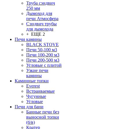
Труба сэндвич
250 мм
Дымоход для
печи Атмосфера
Сэндвич трубы
для дымохода
+ ЕЩЕ 2
Печи камины
BLACK STOVE
Печи 50-100 м3
Печи 100-200 м3
Печи 200-500 м3
Угловые с плитой
Узкие печи
камины
Каминные топки
Everest
Встраиваемые
Чугунные
Угловые
Печи для бани
Банные печи без
выносной топки
(б/в)
Кратер