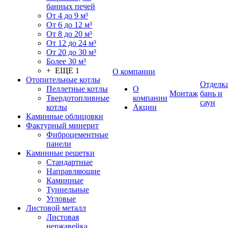
банных печей
От 4 до 9 м³
От 6 до 12 м³
От 8 до 20 м³
От 12 до 24 м³
От 20 до 30 м³
Более 30 м³
+ ЕЩЕ 1
О компании
Отопительные котлы
Отделк
Пеллетные котлы
О
Монтаж
бань и
Твердотопливные
компании
саун
котлы
Акции
Каминные облицовки
Фактурный минерит
Фиброцементные
панели
Каминные решетки
Стандартные
Направляющие
Каминные
Туннельные
Угловые
Листовой металл
Листовая
нержавейка