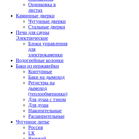
Оцинковка в
листах
Каминные дверки
Чугунные дверки
Стальные дверки
Печи для сауны
Электрические
Блоки управления
для
электрокаменки
Водогрейные колонки
Баки из нержавейки
Контурные
Баки на дымоход
Регистры на
дымоход
(теплообменники)
Для душа с тэном
Для душа
Накопительные
Расширительные
Чугунное литье
Россия
LК
Везувий