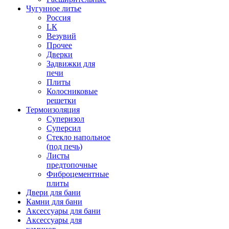
Чугунное литье
Россия
LК
Везувий
Прочее
Дверки
Задвижки для
печи
Плиты
Колосниковые
решетки
Термоизоляция
Суперизол
Суперсил
Стекло напольное
(под печь)
Листы
предтопочные
Фиброцементные
плиты
Двери для бани
Камни для бани
Аксессуары для бани
Аксессуары для