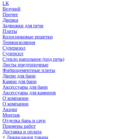
LК
Везувий
Прочее
Дверки
Задвижки для печи
Плиты
Колосниковые решетки
Термоизоляция
Суперизол
Суперсил
Стекло напольное (под печь)
Листы предтопочные
Фиброцементные плиты
Двери для бани
Камни для бани
Аксессуары для бани
Аксессуары для каминов
О компании
О компании
Акции
Монтаж
Отделка бань и саун
Примеры работ
Доставка и оплата
Ликвидация товара