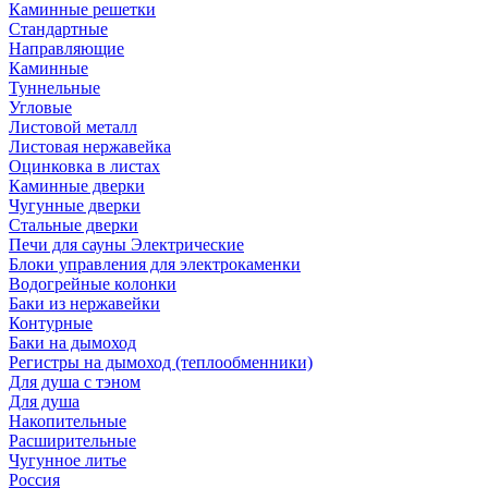
Каминные решетки
Стандартные
Направляющие
Каминные
Туннельные
Угловые
Листовой металл
Листовая нержавейка
Оцинковка в листах
Каминные дверки
Чугунные дверки
Стальные дверки
Печи для сауны Электрические
Блоки управления для электрокаменки
Водогрейные колонки
Баки из нержавейки
Контурные
Баки на дымоход
Регистры на дымоход (теплообменники)
Для душа с тэном
Для душа
Накопительные
Расширительные
Чугунное литье
Россия