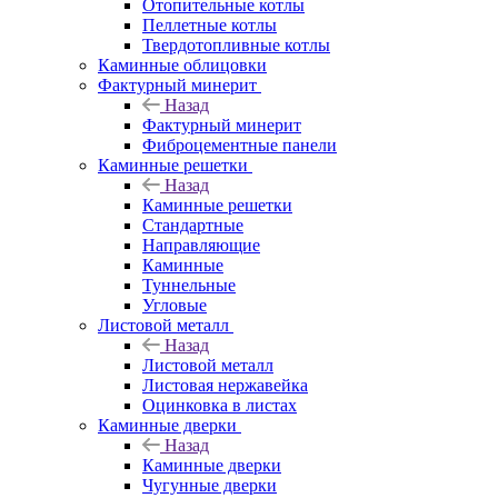
Отопительные котлы
Пеллетные котлы
Твердотопливные котлы
Каминные облицовки
Фактурный минерит
Назад
Фактурный минерит
Фиброцементные панели
Каминные решетки
Назад
Каминные решетки
Стандартные
Направляющие
Каминные
Туннельные
Угловые
Листовой металл
Назад
Листовой металл
Листовая нержавейка
Оцинковка в листах
Каминные дверки
Назад
Каминные дверки
Чугунные дверки