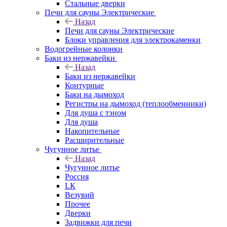
Стальные дверки
Печи для сауны Электрические
Назад
Печи для сауны Электрические
Блоки управления для электрокаменки
Водогрейные колонки
Баки из нержавейки
Назад
Баки из нержавейки
Контурные
Баки на дымоход
Регистры на дымоход (теплообменники)
Для душа с тэном
Для душа
Накопительные
Расширительные
Чугунное литье
Назад
Чугунное литье
Россия
LК
Везувий
Прочее
Дверки
Задвижки для печи