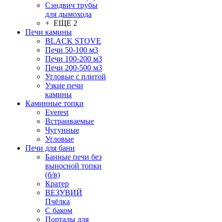
Сэндвич трубы
для дымохода
+ ЕЩЕ 2
Печи камины
BLACK STOVE
Печи 50-100 м3
Печи 100-200 м3
Печи 200-500 м3
Угловые с плитой
Узкие печи
камины
Каминные топки
Everest
Встраиваемые
Чугунные
Угловые
Печи для бани
Банные печи без
выносной топки
(б/в)
Кратер
ВЕЗУВИЙ
Пчёлка
С баком
Порталы для