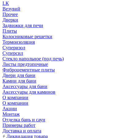
LК
Везувий
Прочее
Дверки
Задвижки для печи
Плиты
Колосниковые решетки
Термоизоляция
Суперизол
Суперсил
Стекло напольное (под печь)
Листы предтопочные
Фиброцементные плиты
Двери для бани
Камни для бани
Аксессуары для бани
Аксессуары для каминов
О компании
О компании
Акции
Монтаж
Отделка бань и саун
Примеры работ
Доставка и оплата
Ликвидация товара