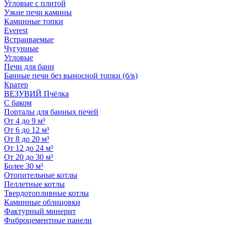
Угловые с плитой
Узкие печи камины
Каминные топки
Everest
Встраиваемые
Чугунные
Угловые
Печи для бани
Банные печи без выносной топки (б/в)
Кратер
ВЕЗУВИЙ Пчёлка
С баком
Порталы для банных печей
От 4 до 9 м³
От 6 до 12 м³
От 8 до 20 м³
От 12 до 24 м³
От 20 до 30 м³
Более 30 м³
Отопительные котлы
Пеллетные котлы
Твердотопливные котлы
Каминные облицовки
Фактурный минерит
Фиброцементные панели