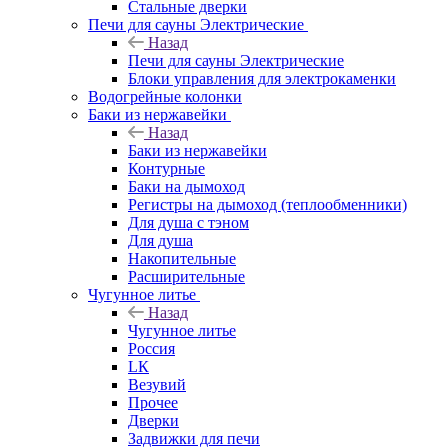
Стальные дверки
Печи для сауны Электрические
Назад
Печи для сауны Электрические
Блоки управления для электрокаменки
Водогрейные колонки
Баки из нержавейки
Назад
Баки из нержавейки
Контурные
Баки на дымоход
Регистры на дымоход (теплообменники)
Для душа с тэном
Для душа
Накопительные
Расширительные
Чугунное литье
Назад
Чугунное литье
Россия
LК
Везувий
Прочее
Дверки
Задвижки для печи