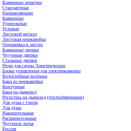
Каминные решетки
Стандартные
Направляющие
Каминные
Туннельные
Угловые
Листовой металл
Листовая нержавейка
Оцинковка в листах
Каминные дверки
Чугунные дверки
Стальные дверки
Печи для сауны Электрические
Блоки управления для электрокаменки
Водогрейные колонки
Баки из нержавейки
Контурные
Баки на дымоход
Регистры на дымоход (теплообменники)
Для душа с тэном
Для душа
Накопительные
Расширительные
Чугунное литье
Россия