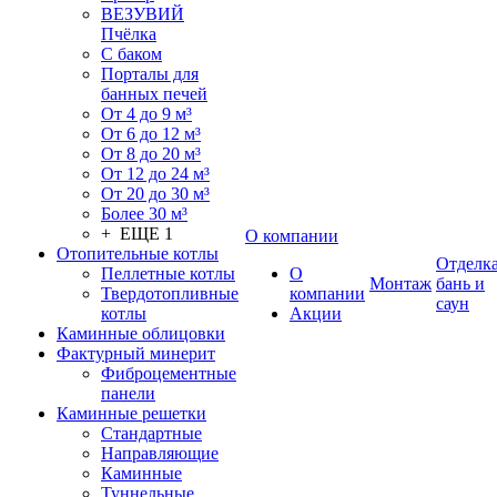
ВЕЗУВИЙ
Пчёлка
С баком
Порталы для
банных печей
От 4 до 9 м³
От 6 до 12 м³
От 8 до 20 м³
От 12 до 24 м³
От 20 до 30 м³
Более 30 м³
+ ЕЩЕ 1
О компании
Отопительные котлы
Отделк
Пеллетные котлы
О
Монтаж
бань и
Твердотопливные
компании
саун
котлы
Акции
Каминные облицовки
Фактурный минерит
Фиброцементные
панели
Каминные решетки
Стандартные
Направляющие
Каминные
Туннельные