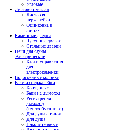
Угловые
Листовой металл
Листовая
нержавейка
Оцинковка в
листах
Каминные дверки
Чугунные дверки
Стальные дверки
Печи для сауны
Электрические
Блоки управления
для
электрокаменки
Водогрейные колонки
Баки из нержавейки
Контурные
Баки на дымоход
Регистры на
дымоход
(теплообменники)
Для душа с тэном
Для душа
Накопительные
Расширительные