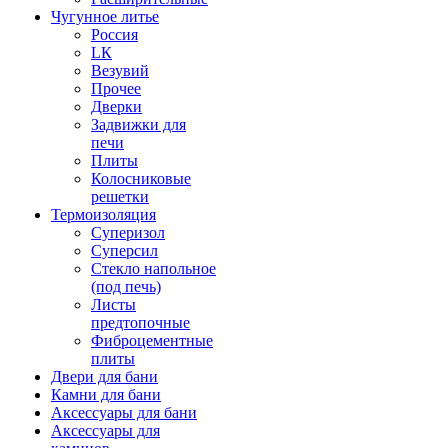
Чугунное литье
Россия
LК
Везувий
Прочее
Дверки
Задвижки для
печи
Плиты
Колосниковые
решетки
Термоизоляция
Суперизол
Суперсил
Стекло напольное
(под печь)
Листы
предтопочные
Фиброцементные
плиты
Двери для бани
Камни для бани
Аксессуары для бани
Аксессуары для