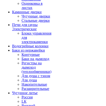
Оцинковка в
листах
Каминные дверки
Чугунные дверки
Стальные дверки
Печи для сауны
Электрические
Блоки управления
для
электрокаменки
Водогрейные колонки
Баки из нержавейки
Контурные
Баки на дымоход
Регистры на
дымоход
(теплообменники)
Для душа с тэном
Для душа
Накопительные
Расширительные
Чугунное литье
Россия
LК
Везувий