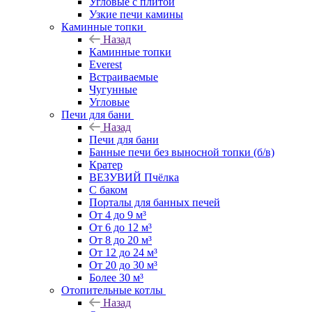
Угловые с плитой
Узкие печи камины
Каминные топки
Назад
Каминные топки
Everest
Встраиваемые
Чугунные
Угловые
Печи для бани
Назад
Печи для бани
Банные печи без выносной топки (б/в)
Кратер
ВЕЗУВИЙ Пчёлка
С баком
Порталы для банных печей
От 4 до 9 м³
От 6 до 12 м³
От 8 до 20 м³
От 12 до 24 м³
От 20 до 30 м³
Более 30 м³
Отопительные котлы
Назад