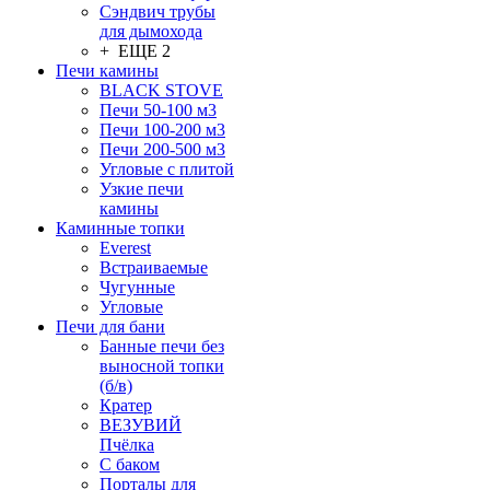
Сэндвич трубы
для дымохода
+ ЕЩЕ 2
Печи камины
BLACK STOVE
Печи 50-100 м3
Печи 100-200 м3
Печи 200-500 м3
Угловые с плитой
Узкие печи
камины
Каминные топки
Everest
Встраиваемые
Чугунные
Угловые
Печи для бани
Банные печи без
выносной топки
(б/в)
Кратер
ВЕЗУВИЙ
Пчёлка
С баком
Порталы для