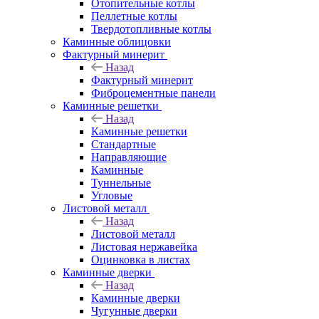
Отопительные котлы
Пеллетные котлы
Твердотопливные котлы
Каминные облицовки
Фактурный минерит
Назад
Фактурный минерит
Фиброцементные панели
Каминные решетки
Назад
Каминные решетки
Стандартные
Направляющие
Каминные
Туннельные
Угловые
Листовой металл
Назад
Листовой металл
Листовая нержавейка
Оцинковка в листах
Каминные дверки
Назад
Каминные дверки
Чугунные дверки