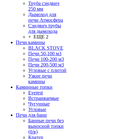
Труба сэндвич
250 мм
Дымоход для
печи Атмосфера
Сэндвич трубы
для дымохода
+ ЕЩЕ 2
Печи камины
BLACK STOVE
Печи 50-100 м3
Печи 100-200 м3
Печи 200-500 м3
Угловые с плитой
Узкие печи
камины
Каминные топки
Everest
Встраиваемые
Чугунные
Угловые
Печи для бани
Банные печи без
выносной топки
(б/в)
Кратер