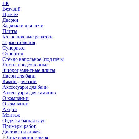
LК
Везувий
Прочее
Дверки
Задвижки для печи
Плиты
Колосниковые решетки
Термоизоляция
Суперизол
Суперсил
Стекло напольное (под печь)
Листы предтопочные
Фиброцементные плиты
Двери для бани
Камни для бани
Аксессуары для бани
Аксессуары для каминов
О компании
О компании
Акции
Монтаж
Отделка бань и саун
Примеры работ
Доставка и оплата
Ликвидация товара