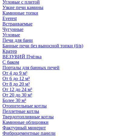
Угловые с плитой
Узкие печи камины
Каминные топки
Everest
Встраиваемые
Чугунные
Угловые
Печи для бани
Банные печи без выносной топки (б/в)
Кратер
ВЕЗУВИЙ Пчёлка
С баком
Порталы для банных печей
От 4 до 9 м³
От 6 до 12 м³
От 8 до 20 м³
От 12 до 24 м³
От 20 до 30 м³
Более 30 м³
Отопительные котлы
Пеллетные котлы
Твердотопливные котлы
Каминные облицовки
Фактурный минерит
Фиброцементные панели