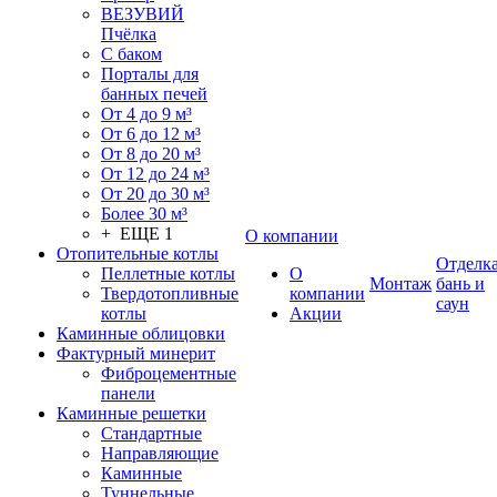
ВЕЗУВИЙ
Пчёлка
С баком
Порталы для
банных печей
От 4 до 9 м³
От 6 до 12 м³
От 8 до 20 м³
От 12 до 24 м³
От 20 до 30 м³
Более 30 м³
+ ЕЩЕ 1
О компании
Отопительные котлы
Отделк
Пеллетные котлы
О
Монтаж
бань и
Твердотопливные
компании
саун
котлы
Акции
Каминные облицовки
Фактурный минерит
Фиброцементные
панели
Каминные решетки
Стандартные
Направляющие
Каминные
Туннельные