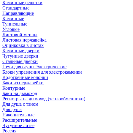
Каминные решетки
Стандартные
Направляющие
Каминные
Туннельные
Угловые
Листовой металл
Листовая нержавейка
Оцинковка в листах
Каминные дверки
Чугунные дверки
Стальные дверки
Печи для сауны Электрические
Блоки управления для электрокаменки
Водогрейные колонки
Баки из нержавейки
Контурные
Баки на дымоход
Регистры на дымоход (теплообменники)
Для душа с тэном
Для душа
Накопительные
Расширительные
Чугунное литье
Россия