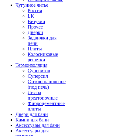
Чугунное литье
Россия
LК
Везувий
Прочее
Дверки
Задвижки для
печи
Плиты
Колосниковые
решетки
Термоизоляция
Суперизол
Суперсил
Стекло напольное
(под печь)
Листы
предтопочные
Фиброцементные
плиты
Двери для бани
Камни для бани
Аксессуары для бани
Аксессуары для