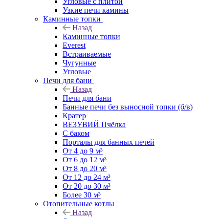
Угловые с плитой
Узкие печи камины
Каминные топки
Назад
Каминные топки
Everest
Встраиваемые
Чугунные
Угловые
Печи для бани
Назад
Печи для бани
Банные печи без выносной топки (б/в)
Кратер
ВЕЗУВИЙ Пчёлка
С баком
Порталы для банных печей
От 4 до 9 м³
От 6 до 12 м³
От 8 до 20 м³
От 12 до 24 м³
От 20 до 30 м³
Более 30 м³
Отопительные котлы
Назад