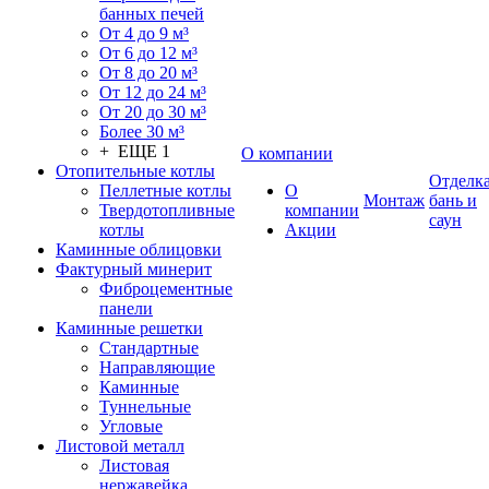
банных печей
От 4 до 9 м³
От 6 до 12 м³
От 8 до 20 м³
От 12 до 24 м³
От 20 до 30 м³
Более 30 м³
+ ЕЩЕ 1
О компании
Отопительные котлы
Отделк
Пеллетные котлы
О
Монтаж
бань и
Твердотопливные
компании
саун
котлы
Акции
Каминные облицовки
Фактурный минерит
Фиброцементные
панели
Каминные решетки
Стандартные
Направляющие
Каминные
Туннельные
Угловые
Листовой металл
Листовая
нержавейка