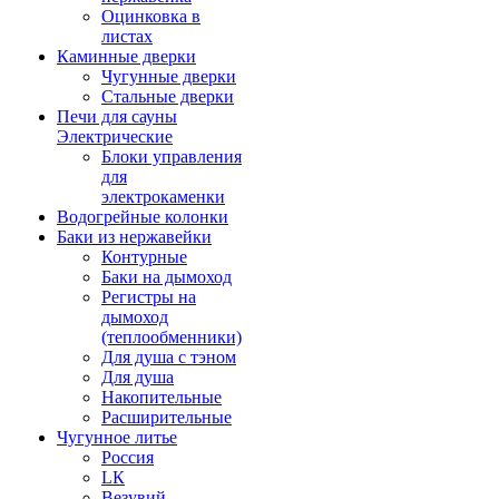
Оцинковка в
листах
Каминные дверки
Чугунные дверки
Стальные дверки
Печи для сауны
Электрические
Блоки управления
для
электрокаменки
Водогрейные колонки
Баки из нержавейки
Контурные
Баки на дымоход
Регистры на
дымоход
(теплообменники)
Для душа с тэном
Для душа
Накопительные
Расширительные
Чугунное литье
Россия
LК
Везувий