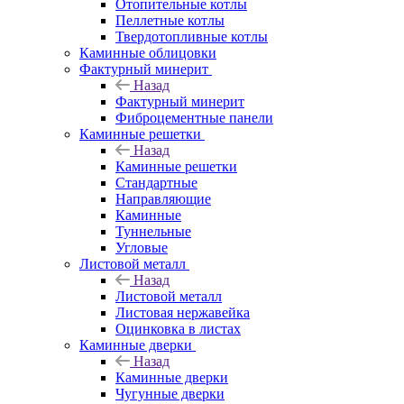
Отопительные котлы
Пеллетные котлы
Твердотопливные котлы
Каминные облицовки
Фактурный минерит
Назад
Фактурный минерит
Фиброцементные панели
Каминные решетки
Назад
Каминные решетки
Стандартные
Направляющие
Каминные
Туннельные
Угловые
Листовой металл
Назад
Листовой металл
Листовая нержавейка
Оцинковка в листах
Каминные дверки
Назад
Каминные дверки
Чугунные дверки