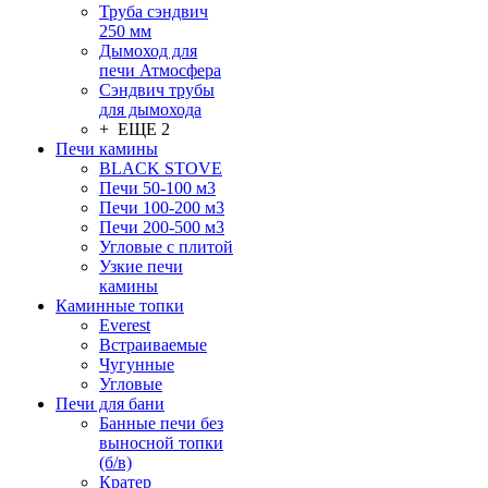
Труба сэндвич
250 мм
Дымоход для
печи Атмосфера
Сэндвич трубы
для дымохода
+ ЕЩЕ 2
Печи камины
BLACK STOVE
Печи 50-100 м3
Печи 100-200 м3
Печи 200-500 м3
Угловые с плитой
Узкие печи
камины
Каминные топки
Everest
Встраиваемые
Чугунные
Угловые
Печи для бани
Банные печи без
выносной топки
(б/в)
Кратер