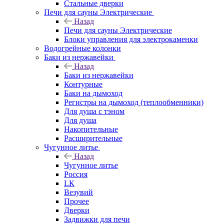
Стальные дверки
Печи для сауны Электрические
Назад
Печи для сауны Электрические
Блоки управления для электрокаменки
Водогрейные колонки
Баки из нержавейки
Назад
Баки из нержавейки
Контурные
Баки на дымоход
Регистры на дымоход (теплообменники)
Для душа с тэном
Для душа
Накопительные
Расширительные
Чугунное литье
Назад
Чугунное литье
Россия
LК
Везувий
Прочее
Дверки
Задвижки для печи