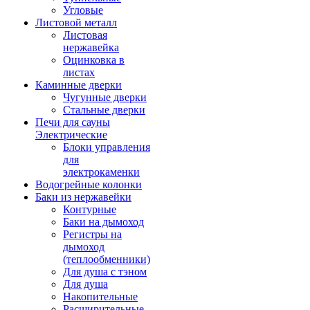
Угловые
Листовой металл
Листовая
нержавейка
Оцинковка в
листах
Каминные дверки
Чугунные дверки
Стальные дверки
Печи для сауны
Электрические
Блоки управления
для
электрокаменки
Водогрейные колонки
Баки из нержавейки
Контурные
Баки на дымоход
Регистры на
дымоход
(теплообменники)
Для душа с тэном
Для душа
Накопительные
Расширительные