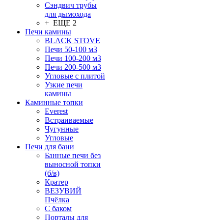
Сэндвич трубы
для дымохода
+ ЕЩЕ 2
Печи камины
BLACK STOVE
Печи 50-100 м3
Печи 100-200 м3
Печи 200-500 м3
Угловые с плитой
Узкие печи
камины
Каминные топки
Everest
Встраиваемые
Чугунные
Угловые
Печи для бани
Банные печи без
выносной топки
(б/в)
Кратер
ВЕЗУВИЙ
Пчёлка
С баком
Порталы для