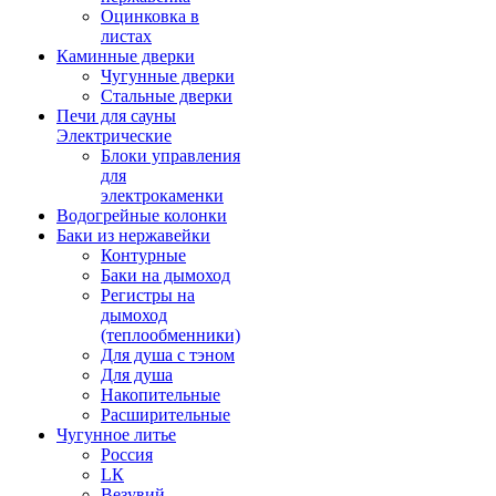
Оцинковка в
листах
Каминные дверки
Чугунные дверки
Стальные дверки
Печи для сауны
Электрические
Блоки управления
для
электрокаменки
Водогрейные колонки
Баки из нержавейки
Контурные
Баки на дымоход
Регистры на
дымоход
(теплообменники)
Для душа с тэном
Для душа
Накопительные
Расширительные
Чугунное литье
Россия
LК
Везувий