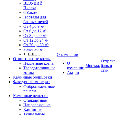
ВЕЗУВИЙ
Пчёлка
С баком
Порталы для
банных печей
От 4 до 9 м³
От 6 до 12 м³
От 8 до 20 м³
От 12 до 24 м³
От 20 до 30 м³
Более 30 м³
+ ЕЩЕ 1
О компании
Отопительные котлы
Отделк
Пеллетные котлы
О
Монтаж
бань и
Твердотопливные
компании
саун
котлы
Акции
Каминные облицовки
Фактурный минерит
Фиброцементные
панели
Каминные решетки
Стандартные
Направляющие
Каминные
Туннельные