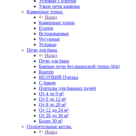
Угловые с плитой
Узкие печи камины
Каминные топки
Назад
Каминные топки
Everest
Встраиваемые
Чугунные
Угловые
Печи для бани
Назад
Печи для бани
Банные печи без выносной топки (б/в)
Кратер
ВЕЗУВИЙ Пчёлка
С баком
Порталы для банных печей
От 4 до 9 м³
От 6 до 12 м³
От 8 до 20 м³
От 12 до 24 м³
От 20 до 30 м³
Более 30 м³
Отопительные котлы
Назад