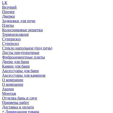
LК
Везувий
Прочее
Дверки
Задвижки для печи
Плиты
Колосниковые решетки
Термоизоляция
Суперизол
Суперсил
Стекло напольное (под печь)
Листы предтопочные
Фиброцементные плиты
Двери для бани
Камни для бани
Аксессуары для бани
Аксессуары для каминов
О компании
О компании
Акции
Монтаж
Отделка бань и саун
Примеры работ
Доставка и оплата
Ликвидация товара