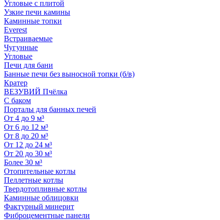
Угловые с плитой
Узкие печи камины
Каминные топки
Everest
Встраиваемые
Чугунные
Угловые
Печи для бани
Банные печи без выносной топки (б/в)
Кратер
ВЕЗУВИЙ Пчёлка
С баком
Порталы для банных печей
От 4 до 9 м³
От 6 до 12 м³
От 8 до 20 м³
От 12 до 24 м³
От 20 до 30 м³
Более 30 м³
Отопительные котлы
Пеллетные котлы
Твердотопливные котлы
Каминные облицовки
Фактурный минерит
Фиброцементные панели