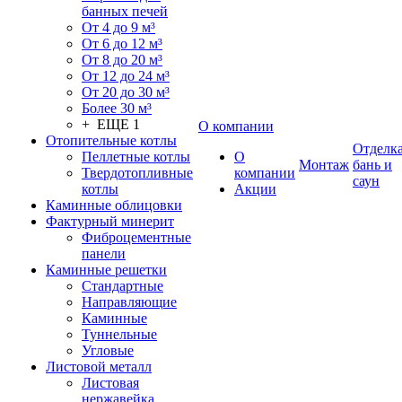
банных печей
От 4 до 9 м³
От 6 до 12 м³
От 8 до 20 м³
От 12 до 24 м³
От 20 до 30 м³
Более 30 м³
+ ЕЩЕ 1
О компании
Отопительные котлы
Отделк
Пеллетные котлы
О
Монтаж
бань и
Твердотопливные
компании
саун
котлы
Акции
Каминные облицовки
Фактурный минерит
Фиброцементные
панели
Каминные решетки
Стандартные
Направляющие
Каминные
Туннельные
Угловые
Листовой металл
Листовая
нержавейка