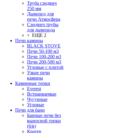
Труба сэндвич
250 мм
Дымоход для
печи Атмосфера
Сэндвич трубы
для дымохода
+ ЕЩЕ 2
Печи камины
BLACK STOVE
Печи 50-100 м3
Печи 100-200 м3
Печи 200-500 м3
Угловые с плитой
Узкие печи
камины
Каминные топки
Everest
Встраиваемые
Чугунные
Угловые
Печи для бани
Банные печи без
выносной топки
(б/в)
Кратер