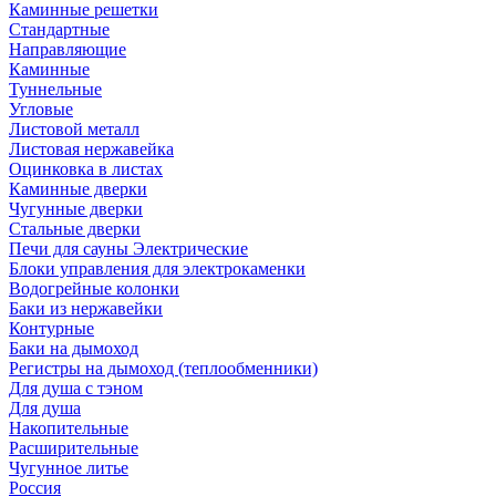
Каминные решетки
Стандартные
Направляющие
Каминные
Туннельные
Угловые
Листовой металл
Листовая нержавейка
Оцинковка в листах
Каминные дверки
Чугунные дверки
Стальные дверки
Печи для сауны Электрические
Блоки управления для электрокаменки
Водогрейные колонки
Баки из нержавейки
Контурные
Баки на дымоход
Регистры на дымоход (теплообменники)
Для душа с тэном
Для душа
Накопительные
Расширительные
Чугунное литье
Россия