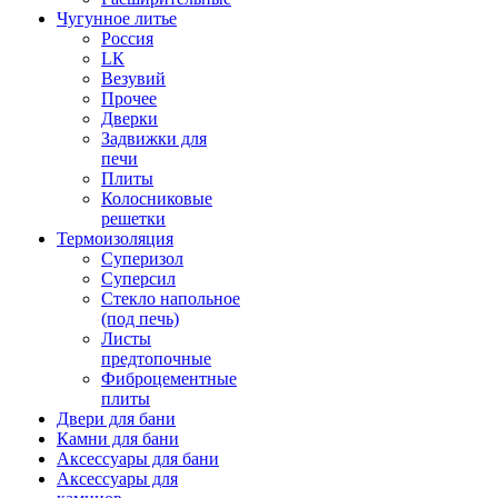
Чугунное литье
Россия
LК
Везувий
Прочее
Дверки
Задвижки для
печи
Плиты
Колосниковые
решетки
Термоизоляция
Суперизол
Суперсил
Стекло напольное
(под печь)
Листы
предтопочные
Фиброцементные
плиты
Двери для бани
Камни для бани
Аксессуары для бани
Аксессуары для