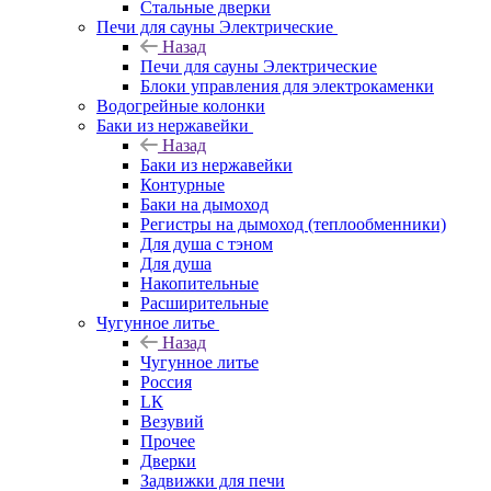
Стальные дверки
Печи для сауны Электрические
Назад
Печи для сауны Электрические
Блоки управления для электрокаменки
Водогрейные колонки
Баки из нержавейки
Назад
Баки из нержавейки
Контурные
Баки на дымоход
Регистры на дымоход (теплообменники)
Для душа с тэном
Для душа
Накопительные
Расширительные
Чугунное литье
Назад
Чугунное литье
Россия
LК
Везувий
Прочее
Дверки
Задвижки для печи