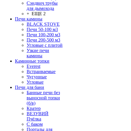
Сэндвич трубы
для дымохода
+ ЕЩЕ 2
Печи камины
BLACK STOVE
Печи 50-100 м3
Печи 100-200 м3
Печи 200-500 м3
Угловые с плитой
Узкие печи
камины
Каминные топки
Everest
Встраиваемые
Чугунные
Угловые
Печи для бани
Банные печи без
выносной топки
(б/в)
Кратер
ВЕЗУВИЙ
Пчёлка
С баком
Порталы для