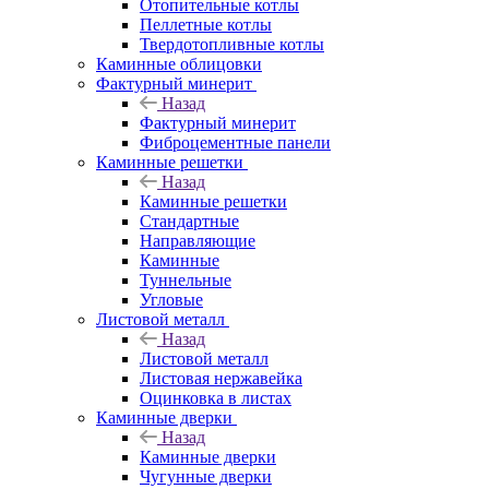
Отопительные котлы
Пеллетные котлы
Твердотопливные котлы
Каминные облицовки
Фактурный минерит
Назад
Фактурный минерит
Фиброцементные панели
Каминные решетки
Назад
Каминные решетки
Стандартные
Направляющие
Каминные
Туннельные
Угловые
Листовой металл
Назад
Листовой металл
Листовая нержавейка
Оцинковка в листах
Каминные дверки
Назад
Каминные дверки
Чугунные дверки