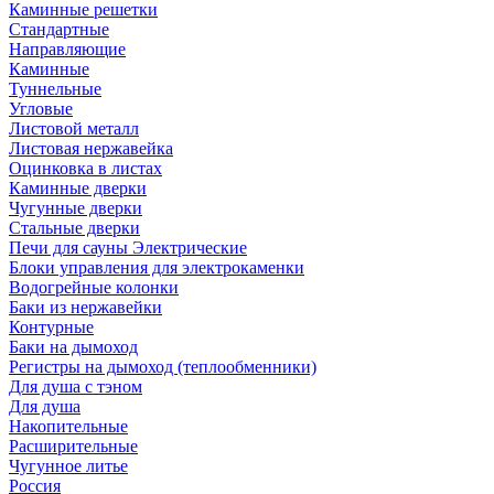
Каминные решетки
Стандартные
Направляющие
Каминные
Туннельные
Угловые
Листовой металл
Листовая нержавейка
Оцинковка в листах
Каминные дверки
Чугунные дверки
Стальные дверки
Печи для сауны Электрические
Блоки управления для электрокаменки
Водогрейные колонки
Баки из нержавейки
Контурные
Баки на дымоход
Регистры на дымоход (теплообменники)
Для душа с тэном
Для душа
Накопительные
Расширительные
Чугунное литье
Россия