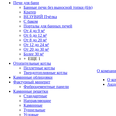
Печи для бани
Банные печи без выносной топки (б/в)
Кратер
ВЕЗУВИЙ Пчёлка
С баком
Порталы для банных печей
От 4 до 9 м³
От 6 до 12 м³
От 8 до 20 м³
От 12 до 24 м³
От 20 до 30 м³
Более 30 м³
+ ЕЩЕ 1
Отопительные котлы
Пеллетные котлы
О компан
Твердотопливные котлы
Каминные облицовки
О ко
Фактурный минерит
Акц
Фиброцементные панели
Каминные решетки
Стандартные
Направляющие
Каминные
Туннельные
Угловые