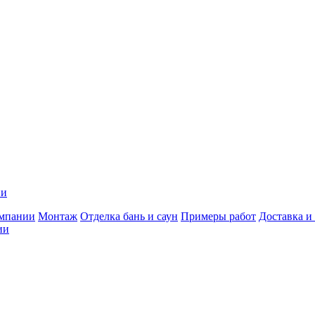
ии
мпании
Монтаж
Отделка бань и саун
Примеры работ
Доставка и
ии