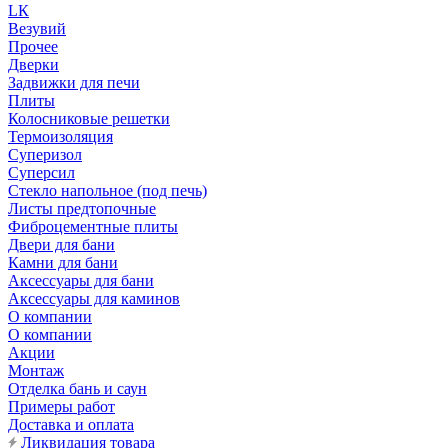
LК
Везувий
Прочее
Дверки
Задвижки для печи
Плиты
Колосниковые решетки
Термоизоляция
Суперизол
Суперсил
Стекло напольное (под печь)
Листы предтопочные
Фиброцементные плиты
Двери для бани
Камни для бани
Аксессуары для бани
Аксессуары для каминов
О компании
О компании
Акции
Монтаж
Отделка бань и саун
Примеры работ
Доставка и оплата
Ликвидация товара