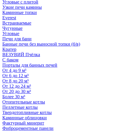
Угловые с плитой
Узкие печи камины
Каминные топки
Everest
Встраиваемые
Чугунные
Угловые
Печи для бани
Банные печи без выносной топки (б/в)
Кратер
ВЕЗУВИЙ Пчёлка
С баком
Порталы для банных печей
От 4 до 9 м³
От 6 до 12 м³
От 8 до 20 м³
От 12 до 24 м³
От 20 до 30 м³
Более 30 м³
Отопительные котлы
Пеллетные котлы
Твердотопливные котлы
Каминные облицовки
Фактурный минерит
Фиброцементные панели