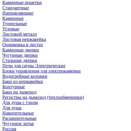
Каминные решетки
Стандартные
Направляющие
Каминные
Туннельные
Угловые
Листовой металл
Листовая нержавейка
Оцинковка в листах
Каминные дверки
Чугунные дверки
Стальные дверки
Печи для сауны Электрические
Блоки управления для электрокаменки
Водогрейные колонки
Баки из нержавейки
Контурные
Баки на дымоход
Регистры на дымоход (теплообменники)
Для душа с тэном
Для душа
Накопительные
Расширительные
Чугунное литье
Россия