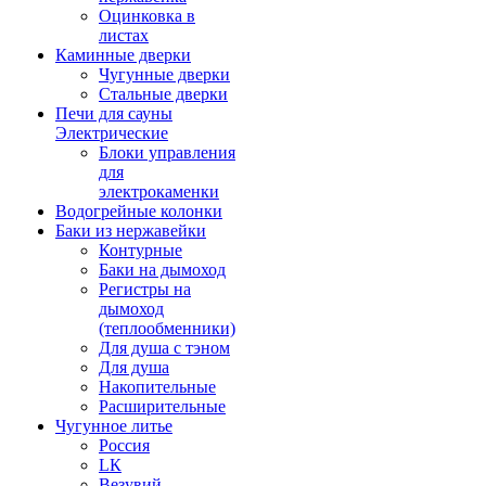
Оцинковка в
листах
Каминные дверки
Чугунные дверки
Стальные дверки
Печи для сауны
Электрические
Блоки управления
для
электрокаменки
Водогрейные колонки
Баки из нержавейки
Контурные
Баки на дымоход
Регистры на
дымоход
(теплообменники)
Для душа с тэном
Для душа
Накопительные
Расширительные
Чугунное литье
Россия
LК
Везувий