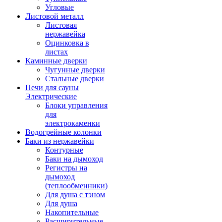
Угловые
Листовой металл
Листовая
нержавейка
Оцинковка в
листах
Каминные дверки
Чугунные дверки
Стальные дверки
Печи для сауны
Электрические
Блоки управления
для
электрокаменки
Водогрейные колонки
Баки из нержавейки
Контурные
Баки на дымоход
Регистры на
дымоход
(теплообменники)
Для душа с тэном
Для душа
Накопительные
Расширительные