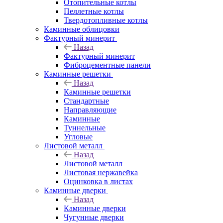
Отопительные котлы
Пеллетные котлы
Твердотопливные котлы
Каминные облицовки
Фактурный минерит
Назад
Фактурный минерит
Фиброцементные панели
Каминные решетки
Назад
Каминные решетки
Стандартные
Направляющие
Каминные
Туннельные
Угловые
Листовой металл
Назад
Листовой металл
Листовая нержавейка
Оцинковка в листах
Каминные дверки
Назад
Каминные дверки
Чугунные дверки