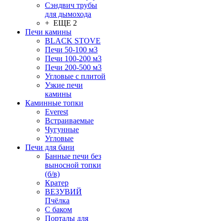
Сэндвич трубы
для дымохода
+ ЕЩЕ 2
Печи камины
BLACK STOVE
Печи 50-100 м3
Печи 100-200 м3
Печи 200-500 м3
Угловые с плитой
Узкие печи
камины
Каминные топки
Everest
Встраиваемые
Чугунные
Угловые
Печи для бани
Банные печи без
выносной топки
(б/в)
Кратер
ВЕЗУВИЙ
Пчёлка
С баком
Порталы для