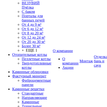
ВЕЗУВИЙ
Пчёлка
С баком
Порталы для
банных печей
От 4 до 9 м³
От 6 до 12 м³
От 8 до 20 м³
От 12 до 24 м³
От 20 до 30 м³
Более 30 м³
+ ЕЩЕ 1
О компании
Отопительные котлы
Отделк
Пеллетные котлы
О
Монтаж
бань и
Твердотопливные
компании
саун
котлы
Акции
Каминные облицовки
Фактурный минерит
Фиброцементные
панели
Каминные решетки
Стандартные
Направляющие
Каминные
Туннельные