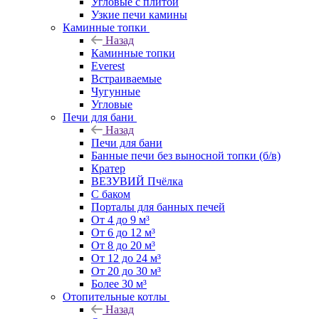
Угловые с плитой
Узкие печи камины
Каминные топки
Назад
Каминные топки
Everest
Встраиваемые
Чугунные
Угловые
Печи для бани
Назад
Печи для бани
Банные печи без выносной топки (б/в)
Кратер
ВЕЗУВИЙ Пчёлка
С баком
Порталы для банных печей
От 4 до 9 м³
От 6 до 12 м³
От 8 до 20 м³
От 12 до 24 м³
От 20 до 30 м³
Более 30 м³
Отопительные котлы
Назад