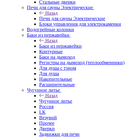
Стальные дверки
Печи для сауны Электрические
Назад
Печи для сауны Электрические
Блоки управления для электрокаменки
Водогрейные колонки
Баки из нержавейки
Назад
Баки из нержавейки
Контурные
Баки на дымоход
Регистры на дымоход (теплообменники)
Для душа с тэном
Для душа
Накопительные
Расширительные
Чугунное литье
Назад
Чугунное литье
Россия
LК
Везувий
Прочее
Дверки
Задвижки для печи