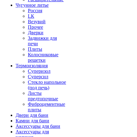
Чугунное литье
Россия
LК
Везувий
Прочее
Дверки
Задвижки для
печи
Плиты
Колосниковые
решетки
Термоизоляция
Суперизол
Суперсил
Стекло напольное
(под печь)
Листы
предтопочные
Фиброцементные
плиты
Двери для бани
Камни для бани
Аксессуары для бани
Аксессуары для