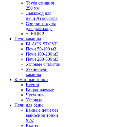
Труба сэндвич
250 мм
Дымоход для
печи Атмосфера
Сэндвич трубы
для дымохода
+ ЕЩЕ 2
Печи камины
BLACK STOVE
Печи 50-100 м3
Печи 100-200 м3
Печи 200-500 м3
Угловые с плитой
Узкие печи
камины
Каминные топки
Everest
Встраиваемые
Чугунные
Угловые
Печи для бани
Банные печи без
выносной топки
(б/в)
Кратер