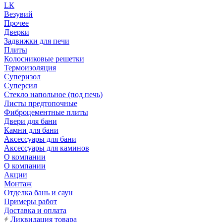
LК
Везувий
Прочее
Дверки
Задвижки для печи
Плиты
Колосниковые решетки
Термоизоляция
Суперизол
Суперсил
Стекло напольное (под печь)
Листы предтопочные
Фиброцементные плиты
Двери для бани
Камни для бани
Аксессуары для бани
Аксессуары для каминов
О компании
О компании
Акции
Монтаж
Отделка бань и саун
Примеры работ
Доставка и оплата
Ликвидация товара