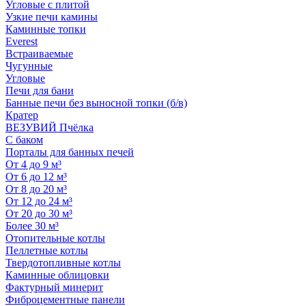
Угловые с плитой
Узкие печи камины
Каминные топки
Everest
Встраиваемые
Чугунные
Угловые
Печи для бани
Банные печи без выносной топки (б/в)
Кратер
ВЕЗУВИЙ Пчёлка
С баком
Порталы для банных печей
От 4 до 9 м³
От 6 до 12 м³
От 8 до 20 м³
От 12 до 24 м³
От 20 до 30 м³
Более 30 м³
Отопительные котлы
Пеллетные котлы
Твердотопливные котлы
Каминные облицовки
Фактурный минерит
Фиброцементные панели