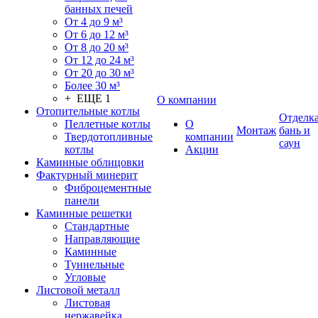
банных печей
От 4 до 9 м³
От 6 до 12 м³
От 8 до 20 м³
От 12 до 24 м³
От 20 до 30 м³
Более 30 м³
+ ЕЩЕ 1
О компании
Отопительные котлы
Отделк
Пеллетные котлы
О
Монтаж
бань и
Твердотопливные
компании
саун
котлы
Акции
Каминные облицовки
Фактурный минерит
Фиброцементные
панели
Каминные решетки
Стандартные
Направляющие
Каминные
Туннельные
Угловые
Листовой металл
Листовая
нержавейка