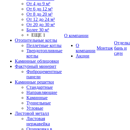
От 4 до 9 м³
От 6 до 12 м³
От 8 до 20 м³
От 12 до 24 м³
От 20 до 30 м³
Более 30 м³
+ ЕЩЕ 1
О компании
Отопительные котлы
Отделк
Пеллетные котлы
О
Монтаж
бань и
Твердотопливные
компании
саун
котлы
Акции
Каминные облицовки
Фактурный минерит
Фиброцементные
панели
Каминные решетки
Стандартные
Направляющие
Каминные
Туннельные
Угловые
Листовой металл
Листовая
нержавейка
Оцинковка в