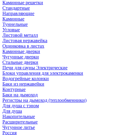
Каминные решетки
Стандартные
Направляющие
Каминные
Туннельные
Угловые
Листовой металл
Листовая нержавейка
Оцинковка в листах
Каминные дверки
Чугунные дверки
Стальные дверки
Печи для сауны Электрические
Блоки управления для электрокаменки
Водогрейные колонки
Баки из нержавейки
Контурные
Баки на дымоход
Регистры на дымоход (теплообменники)
Для душа с тэном
Для душа
Накопительные
Расширительные
Чугунное литье
Россия