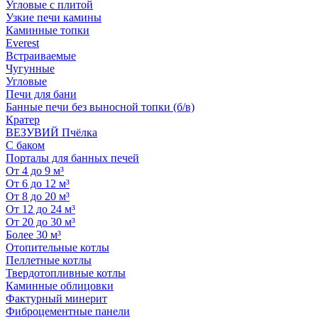
Угловые с плитой
Узкие печи камины
Каминные топки
Everest
Встраиваемые
Чугунные
Угловые
Печи для бани
Банные печи без выносной топки (б/в)
Кратер
ВЕЗУВИЙ Пчёлка
С баком
Порталы для банных печей
От 4 до 9 м³
От 6 до 12 м³
От 8 до 20 м³
От 12 до 24 м³
От 20 до 30 м³
Более 30 м³
Отопительные котлы
Пеллетные котлы
Твердотопливные котлы
Каминные облицовки
Фактурный минерит
Фиброцементные панели