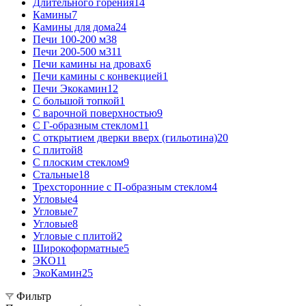
Длительного горения
14
Камины
7
Камины для дома
24
Печи 100-200 м3
8
Печи 200-500 м3
11
Печи камины на дровах
6
Печи камины с конвекцией
1
Печи Экокамин
12
С большой топкой
1
С варочной поверхностью
9
С Г-образным стеклом
11
С открытием дверки вверх (гильотина)
20
С плитой
8
С плоским стеклом
9
Стальные
18
Трехсторонние с П-образным стеклом
4
Угловые
4
Угловые
7
Угловые
8
Угловые с плитой
2
Широкоформатные
5
ЭКО
11
ЭкоКамин
25
Фильтр