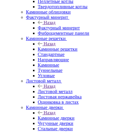
Пеллетные котлы
Твердотопливные котлы
Каминные облицовки
Фактурный минерит
Назад
Фактурный минерит
Фиброцементные панели
Каминные решетки
Назад
Каминные решетки
Стандартные
Направляющие
Каминные
Туннельные
Угловые
Листовой металл
Назад
Листовой металл
Листовая нержавейка
Оцинковка в листах
Каминные дверки
Назад
Каминные дверки
Чугунные дверки
Стальные дверки