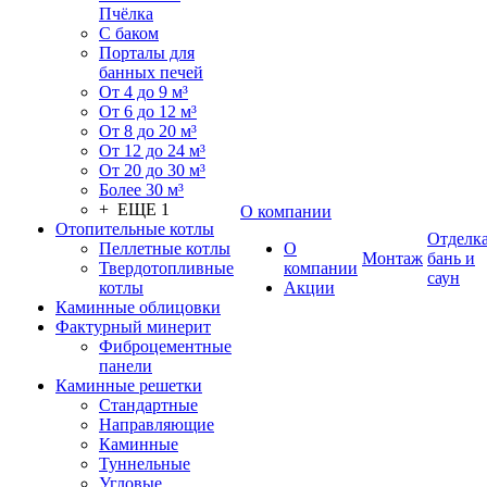
Пчёлка
С баком
Порталы для
банных печей
От 4 до 9 м³
От 6 до 12 м³
От 8 до 20 м³
От 12 до 24 м³
От 20 до 30 м³
Более 30 м³
+ ЕЩЕ 1
О компании
Отопительные котлы
Отделк
Пеллетные котлы
О
Монтаж
бань и
Твердотопливные
компании
саун
котлы
Акции
Каминные облицовки
Фактурный минерит
Фиброцементные
панели
Каминные решетки
Стандартные
Направляющие
Каминные
Туннельные
Угловые