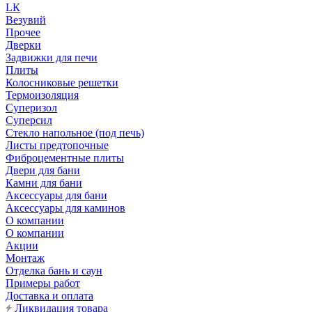
LК
Везувий
Прочее
Дверки
Задвижки для печи
Плиты
Колосниковые решетки
Термоизоляция
Суперизол
Суперсил
Стекло напольное (под печь)
Листы предтопочные
Фиброцементные плиты
Двери для бани
Камни для бани
Аксессуары для бани
Аксессуары для каминов
О компании
О компании
Акции
Монтаж
Отделка бань и саун
Примеры работ
Доставка и оплата
Ликвидация товара