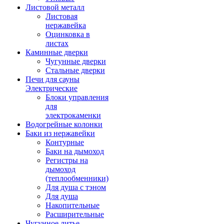
Листовой металл
Листовая
нержавейка
Оцинковка в
листах
Каминные дверки
Чугунные дверки
Стальные дверки
Печи для сауны
Электрические
Блоки управления
для
электрокаменки
Водогрейные колонки
Баки из нержавейки
Контурные
Баки на дымоход
Регистры на
дымоход
(теплообменники)
Для душа с тэном
Для душа
Накопительные
Расширительные
Чугунное литье