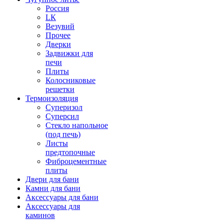
Россия
LК
Везувий
Прочее
Дверки
Задвижки для
печи
Плиты
Колосниковые
решетки
Термоизоляция
Суперизол
Суперсил
Стекло напольное
(под печь)
Листы
предтопочные
Фиброцементные
плиты
Двери для бани
Камни для бани
Аксессуары для бани
Аксессуары для
каминов