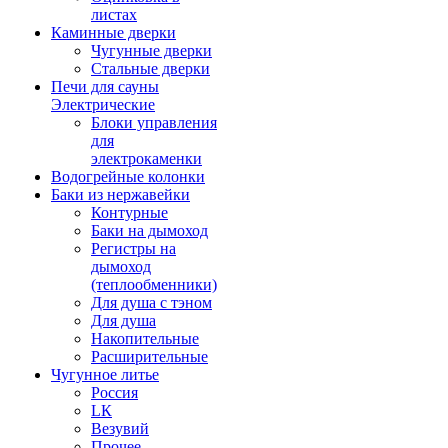
листах
Каминные дверки
Чугунные дверки
Стальные дверки
Печи для сауны
Электрические
Блоки управления
для
электрокаменки
Водогрейные колонки
Баки из нержавейки
Контурные
Баки на дымоход
Регистры на
дымоход
(теплообменники)
Для душа с тэном
Для душа
Накопительные
Расширительные
Чугунное литье
Россия
LК
Везувий
Прочее