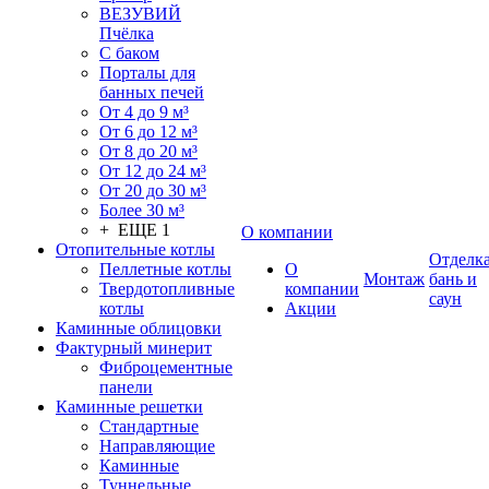
ВЕЗУВИЙ
Пчёлка
С баком
Порталы для
банных печей
От 4 до 9 м³
От 6 до 12 м³
От 8 до 20 м³
От 12 до 24 м³
От 20 до 30 м³
Более 30 м³
+ ЕЩЕ 1
О компании
Отопительные котлы
Отделк
Пеллетные котлы
О
Монтаж
бань и
Твердотопливные
компании
саун
котлы
Акции
Каминные облицовки
Фактурный минерит
Фиброцементные
панели
Каминные решетки
Стандартные
Направляющие
Каминные
Туннельные