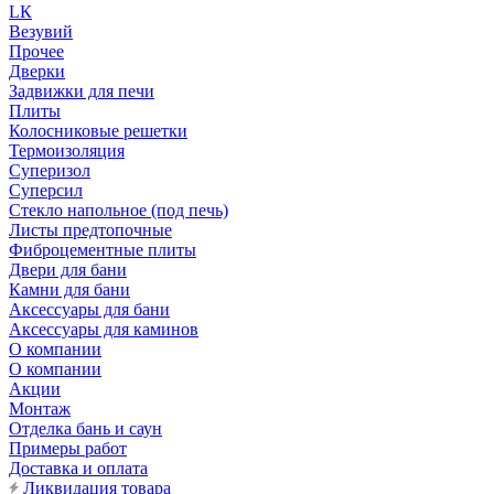
LК
Везувий
Прочее
Дверки
Задвижки для печи
Плиты
Колосниковые решетки
Термоизоляция
Суперизол
Суперсил
Стекло напольное (под печь)
Листы предтопочные
Фиброцементные плиты
Двери для бани
Камни для бани
Аксессуары для бани
Аксессуары для каминов
О компании
О компании
Акции
Монтаж
Отделка бань и саун
Примеры работ
Доставка и оплата
Ликвидация товара