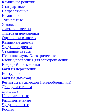
Каминные решетки
Стандартные
Направляющие
Каминные
Туннельные
Угловые
Листовой металл
Листовая нержавейка
Оцинковка в листах
Каминные дверки
Чугунные дверки
Стальные дверки
Печи для сауны Электрические
Блоки управления для электрокаменки
Водогрейные колонки
Баки из нержавейки
Контурные
Баки на дымоход
Регистры на дымоход (теплообменники)
Для душа с тэном
Для душа
Накопительные
Расширительные
Чугунное литье
Россия