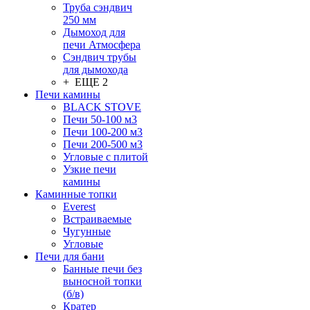
Труба сэндвич
250 мм
Дымоход для
печи Атмосфера
Сэндвич трубы
для дымохода
+ ЕЩЕ 2
Печи камины
BLACK STOVE
Печи 50-100 м3
Печи 100-200 м3
Печи 200-500 м3
Угловые с плитой
Узкие печи
камины
Каминные топки
Everest
Встраиваемые
Чугунные
Угловые
Печи для бани
Банные печи без
выносной топки
(б/в)
Кратер