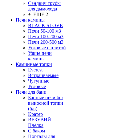
Сэндвич трубы
для дымохода
+ ЕЩЕ 2
Печи камины
BLACK STOVE
Печи 50-100 м3
Печи 100-200 м3
Печи 200-500 м3
Угловые с плитой
Узкие печи
камины
Каминные топки
Everest
Встраиваемые
Чугунные
Угловые
Печи для бани
Банные печи без
выносной топки
(б/в)
Кратер
ВЕЗУВИЙ
Пчёлка
С баком
Порталы для