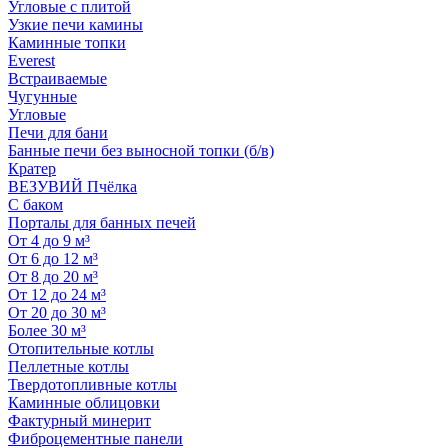
Угловые с плитой
Узкие печи камины
Каминные топки
Everest
Встраиваемые
Чугунные
Угловые
Печи для бани
Банные печи без выносной топки (б/в)
Кратер
ВЕЗУВИЙ Пчёлка
С баком
Порталы для банных печей
От 4 до 9 м³
От 6 до 12 м³
От 8 до 20 м³
От 12 до 24 м³
От 20 до 30 м³
Более 30 м³
Отопительные котлы
Пеллетные котлы
Твердотопливные котлы
Каминные облицовки
Фактурный минерит
Фиброцементные панели