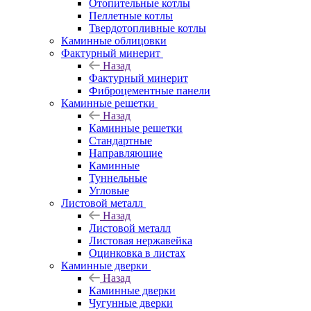
Отопительные котлы
Пеллетные котлы
Твердотопливные котлы
Каминные облицовки
Фактурный минерит
Назад
Фактурный минерит
Фиброцементные панели
Каминные решетки
Назад
Каминные решетки
Стандартные
Направляющие
Каминные
Туннельные
Угловые
Листовой металл
Назад
Листовой металл
Листовая нержавейка
Оцинковка в листах
Каминные дверки
Назад
Каминные дверки
Чугунные дверки