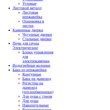
Угловые
Листовой металл
Листовая
нержавейка
Оцинковка в
листах
Каминные дверки
Чугунные дверки
Стальные дверки
Печи для сауны
Электрические
Блоки управления
для
электрокаменки
Водогрейные колонки
Баки из нержавейки
Контурные
Баки на дымоход
Регистры на
дымоход
(теплообменники)
Для душа с тэном
Для душа
Накопительные
Расширительные