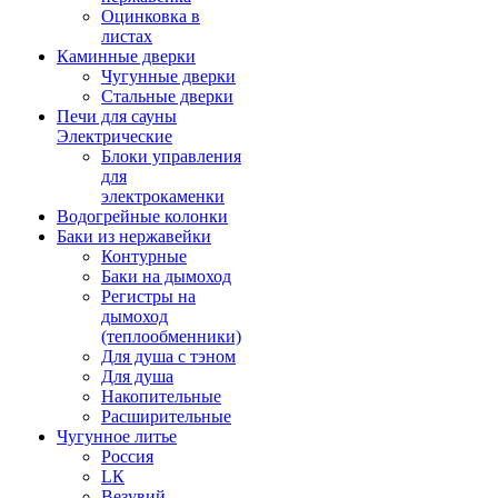
Оцинковка в
листах
Каминные дверки
Чугунные дверки
Стальные дверки
Печи для сауны
Электрические
Блоки управления
для
электрокаменки
Водогрейные колонки
Баки из нержавейки
Контурные
Баки на дымоход
Регистры на
дымоход
(теплообменники)
Для душа с тэном
Для душа
Накопительные
Расширительные
Чугунное литье
Россия
LК
Везувий