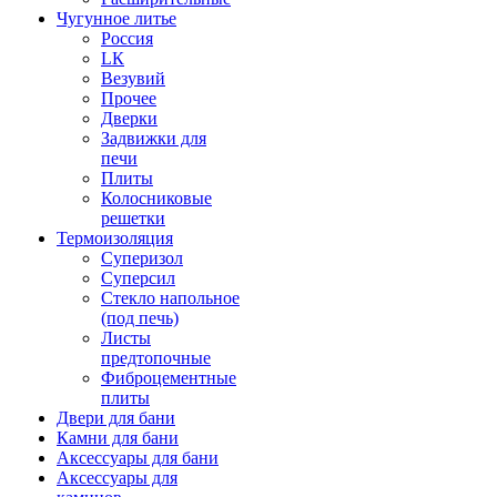
Чугунное литье
Россия
LК
Везувий
Прочее
Дверки
Задвижки для
печи
Плиты
Колосниковые
решетки
Термоизоляция
Суперизол
Суперсил
Стекло напольное
(под печь)
Листы
предтопочные
Фиброцементные
плиты
Двери для бани
Камни для бани
Аксессуары для бани
Аксессуары для