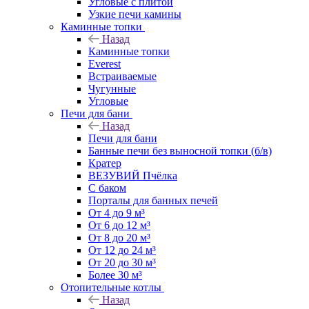
Угловые с плитой
Узкие печи камины
Каминные топки
Назад
Каминные топки
Everest
Встраиваемые
Чугунные
Угловые
Печи для бани
Назад
Печи для бани
Банные печи без выносной топки (б/в)
Кратер
ВЕЗУВИЙ Пчёлка
С баком
Порталы для банных печей
От 4 до 9 м³
От 6 до 12 м³
От 8 до 20 м³
От 12 до 24 м³
От 20 до 30 м³
Более 30 м³
Отопительные котлы
Назад