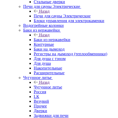
Стальные дверки
Печи для сауны Электрические
Назад
Печи для сауны Электрические
Блоки управления для электрокаменки
Водогрейные колонки
Баки из нержавейки
Назад
Баки из нержавейки
Контурные
Баки на дымоход
Регистры на дымоход (теплообменники)
Для душа с тэном
Для душа
Накопительные
Расширительные
Чугунное литье
Назад
Чугунное литье
Россия
LК
Везувий
Прочее
Дверки
Задвижки для печи