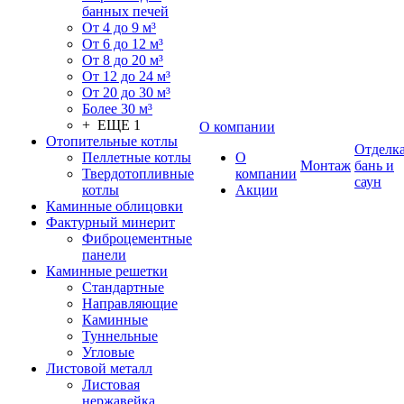
банных печей
От 4 до 9 м³
От 6 до 12 м³
От 8 до 20 м³
От 12 до 24 м³
От 20 до 30 м³
Более 30 м³
+ ЕЩЕ 1
О компании
Отопительные котлы
Отделк
Пеллетные котлы
О
Монтаж
бань и
Твердотопливные
компании
саун
котлы
Акции
Каминные облицовки
Фактурный минерит
Фиброцементные
панели
Каминные решетки
Стандартные
Направляющие
Каминные
Туннельные
Угловые
Листовой металл
Листовая
нержавейка