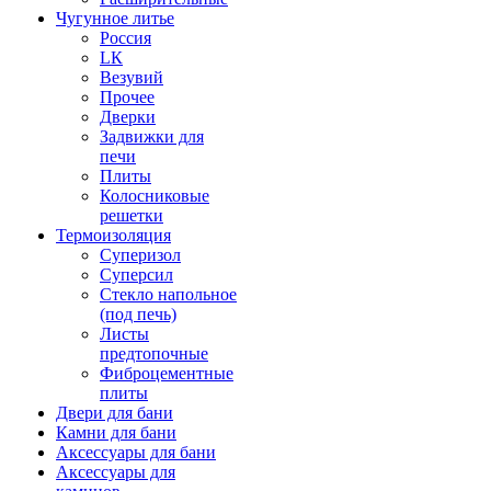
Чугунное литье
Россия
LК
Везувий
Прочее
Дверки
Задвижки для
печи
Плиты
Колосниковые
решетки
Термоизоляция
Суперизол
Суперсил
Стекло напольное
(под печь)
Листы
предтопочные
Фиброцементные
плиты
Двери для бани
Камни для бани
Аксессуары для бани
Аксессуары для