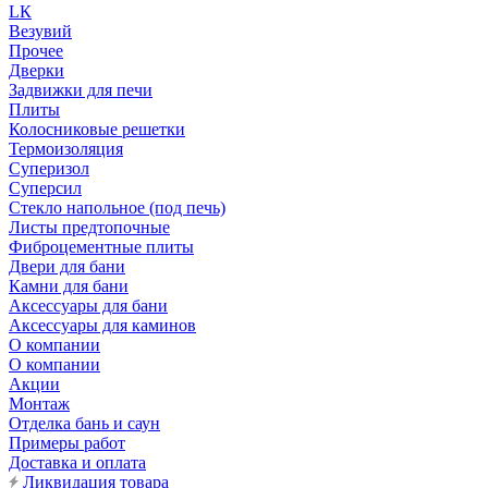
LК
Везувий
Прочее
Дверки
Задвижки для печи
Плиты
Колосниковые решетки
Термоизоляция
Суперизол
Суперсил
Стекло напольное (под печь)
Листы предтопочные
Фиброцементные плиты
Двери для бани
Камни для бани
Аксессуары для бани
Аксессуары для каминов
О компании
О компании
Акции
Монтаж
Отделка бань и саун
Примеры работ
Доставка и оплата
Ликвидация товара