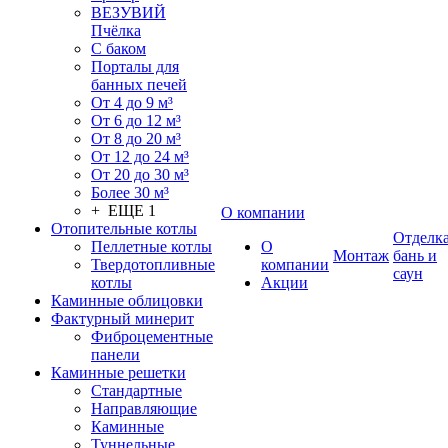
ВЕЗУВИЙ
Пчёлка
С баком
Порталы для
банных печей
От 4 до 9 м³
От 6 до 12 м³
От 8 до 20 м³
От 12 до 24 м³
От 20 до 30 м³
Более 30 м³
+ ЕЩЕ 1
О компании
Отопительные котлы
Отделк
Пеллетные котлы
О
Монтаж
бань и
Твердотопливные
компании
саун
котлы
Акции
Каминные облицовки
Фактурный минерит
Фиброцементные
панели
Каминные решетки
Стандартные
Направляющие
Каминные
Туннельные