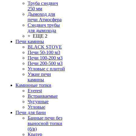
Труба сэндвич
250 мм
Дымоход для
печи Атмосфера
Сэндвич трубы
для дымохода
+ ЕЩЕ 2
Печи камины
BLACK STOVE
Печи 50-100 м3
Печи 100-200 м3
Печи 200-500 м3
Угловые с плитой
Узкие печи
камины
Каминные топки
Everest
Встраиваемые
Чугунные
Угловые
Печи для бани
Банные печи без
выносной топки
(б/в)
Кратер