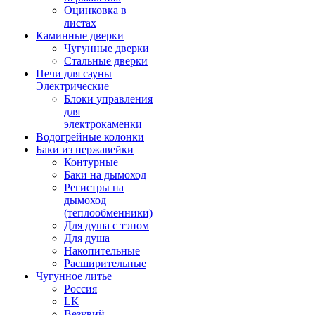
Оцинковка в
листах
Каминные дверки
Чугунные дверки
Стальные дверки
Печи для сауны
Электрические
Блоки управления
для
электрокаменки
Водогрейные колонки
Баки из нержавейки
Контурные
Баки на дымоход
Регистры на
дымоход
(теплообменники)
Для душа с тэном
Для душа
Накопительные
Расширительные
Чугунное литье
Россия
LК
Везувий