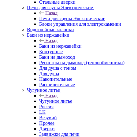
Стальные дверки
Печи для сауны Электрические
Назад
Печи для сауны Электрические
Блоки управления для электрокаменки
Водогрейные колонки
Баки из нержавейки
Назад
Баки из нержавейки
Контурные
Баки на дымоход
Регистры на дымоход (теплообменники)
Для душа с тэном
Для душа
Накопительные
Расширительные
Чугунное литье
Назад
Чугунное литье
Россия
LК
Везувий
Прочее
Дверки
Задвижки для печи