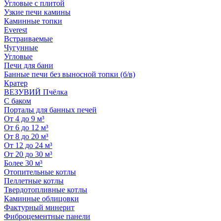
Угловые с плитой
Узкие печи камины
Каминные топки
Everest
Встраиваемые
Чугунные
Угловые
Печи для бани
Банные печи без выносной топки (б/в)
Кратер
ВЕЗУВИЙ Пчёлка
С баком
Порталы для банных печей
От 4 до 9 м³
От 6 до 12 м³
От 8 до 20 м³
От 12 до 24 м³
От 20 до 30 м³
Более 30 м³
Отопительные котлы
Пеллетные котлы
Твердотопливные котлы
Каминные облицовки
Фактурный минерит
Фиброцементные панели