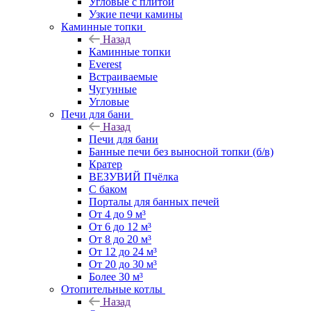
Угловые с плитой
Узкие печи камины
Каминные топки
Назад
Каминные топки
Everest
Встраиваемые
Чугунные
Угловые
Печи для бани
Назад
Печи для бани
Банные печи без выносной топки (б/в)
Кратер
ВЕЗУВИЙ Пчёлка
С баком
Порталы для банных печей
От 4 до 9 м³
От 6 до 12 м³
От 8 до 20 м³
От 12 до 24 м³
От 20 до 30 м³
Более 30 м³
Отопительные котлы
Назад