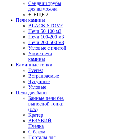
Сэндвич трубы
для дымохода
+ ЕЩЕ 2
Печи камины
BLACK STOVE
Печи 50-100 м3
Печи 100-200 м3
Печи 200-500 м3
Угловые с плитой
Узкие печи
камины
Каминные топки
Everest
Встраиваемые
Чугунные
Угловые
Печи для бани
Банные печи без
выносной топки
(б/в)
Кратер
ВЕЗУВИЙ
Пчёлка
С баком
Порталы для