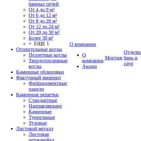
банных печей
От 4 до 9 м³
От 6 до 12 м³
От 8 до 20 м³
От 12 до 24 м³
От 20 до 30 м³
Более 30 м³
+ ЕЩЕ 1
О компании
Отопительные котлы
Отделк
Пеллетные котлы
О
Монтаж
бань и
Твердотопливные
компании
саун
котлы
Акции
Каминные облицовки
Фактурный минерит
Фиброцементные
панели
Каминные решетки
Стандартные
Направляющие
Каминные
Туннельные
Угловые
Листовой металл
Листовая
нержавейка