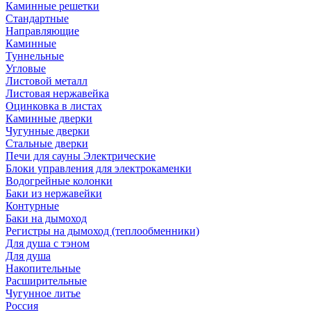
Каминные решетки
Стандартные
Направляющие
Каминные
Туннельные
Угловые
Листовой металл
Листовая нержавейка
Оцинковка в листах
Каминные дверки
Чугунные дверки
Стальные дверки
Печи для сауны Электрические
Блоки управления для электрокаменки
Водогрейные колонки
Баки из нержавейки
Контурные
Баки на дымоход
Регистры на дымоход (теплообменники)
Для душа с тэном
Для душа
Накопительные
Расширительные
Чугунное литье
Россия