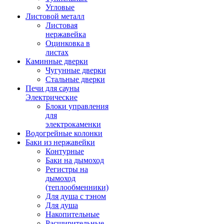
Угловые
Листовой металл
Листовая
нержавейка
Оцинковка в
листах
Каминные дверки
Чугунные дверки
Стальные дверки
Печи для сауны
Электрические
Блоки управления
для
электрокаменки
Водогрейные колонки
Баки из нержавейки
Контурные
Баки на дымоход
Регистры на
дымоход
(теплообменники)
Для душа с тэном
Для душа
Накопительные
Расширительные