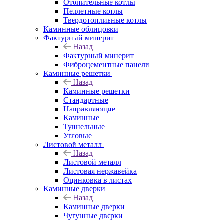
Отопительные котлы
Пеллетные котлы
Твердотопливные котлы
Каминные облицовки
Фактурный минерит
Назад
Фактурный минерит
Фиброцементные панели
Каминные решетки
Назад
Каминные решетки
Стандартные
Направляющие
Каминные
Туннельные
Угловые
Листовой металл
Назад
Листовой металл
Листовая нержавейка
Оцинковка в листах
Каминные дверки
Назад
Каминные дверки
Чугунные дверки