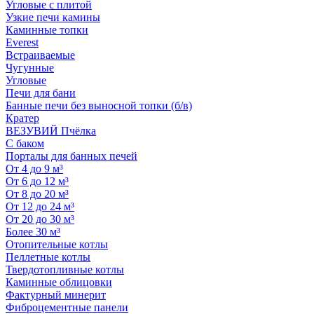
Угловые с плитой
Узкие печи камины
Каминные топки
Everest
Встраиваемые
Чугунные
Угловые
Печи для бани
Банные печи без выносной топки (б/в)
Кратер
ВЕЗУВИЙ Пчёлка
С баком
Порталы для банных печей
От 4 до 9 м³
От 6 до 12 м³
От 8 до 20 м³
От 12 до 24 м³
От 20 до 30 м³
Более 30 м³
Отопительные котлы
Пеллетные котлы
Твердотопливные котлы
Каминные облицовки
Фактурный минерит
Фиброцементные панели