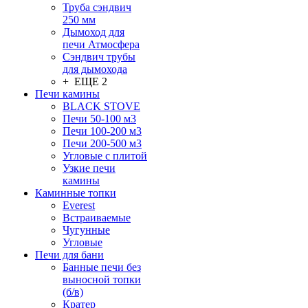
Труба сэндвич
250 мм
Дымоход для
печи Атмосфера
Сэндвич трубы
для дымохода
+ ЕЩЕ 2
Печи камины
BLACK STOVE
Печи 50-100 м3
Печи 100-200 м3
Печи 200-500 м3
Угловые с плитой
Узкие печи
камины
Каминные топки
Everest
Встраиваемые
Чугунные
Угловые
Печи для бани
Банные печи без
выносной топки
(б/в)
Кратер