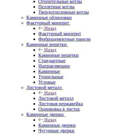
Отопительные котлы
Пеллетные котлы
Твердотопливные котлы
Каминные облицовки
Фактурный минерит
Назад
Фактурный минерит
Фиброцементные панели
Каминные решетки
Назад
Каминные решетки
Стандартные
Направляющие
Каминные
Туннельные
Угловые
Листовой металл
Назад
Листовой металл
Листовая нержавейка
Оцинковка в листах
Каминные дверки
Назад
Каминные дверки
Чугунные дверки