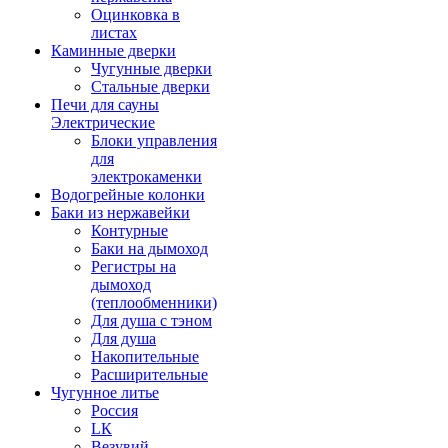
Оцинковка в
листах
Каминные дверки
Чугунные дверки
Стальные дверки
Печи для сауны
Электрические
Блоки управления
для
электрокаменки
Водогрейные колонки
Баки из нержавейки
Контурные
Баки на дымоход
Регистры на
дымоход
(теплообменники)
Для душа с тэном
Для душа
Накопительные
Расширительные
Чугунное литье
Россия
LК
Везувий