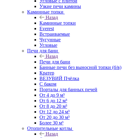
Угловые с плитой
Узкие печи камины
Каминные топки
Назад
Каминные топки
Everest
Встраиваемые
Чугунные
Угловые
Печи для бани
Назад
Печи для бани
Банные печи без выносной топки (б/в)
Кратер
ВЕЗУВИЙ Пчёлка
С баком
Порталы для банных печей
От 4 до 9 м³
От 6 до 12 м³
От 8 до 20 м³
От 12 до 24 м³
От 20 до 30 м³
Более 30 м³
Отопительные котлы
Назад