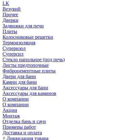
LК
Везувий
Прочее
Дверки
Задвижки для печи
Плиты
Колосниковые решетки
Термоизоляция
Суперизол
Суперсил
Стекло напольное (под печь)
Листы предтопочные
Фиброцементные плиты
Двери для бани
Камни для бани
Аксессуары для бани
Аксессуары для каминов
О компании
О компании
Акции
Монтаж
Отделка бань и саун
Примеры работ
Доставка и оплата
Ликвидация товара