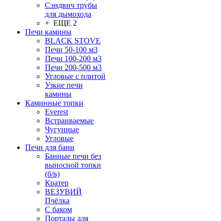
Сэндвич трубы
для дымохода
+ ЕЩЕ 2
Печи камины
BLACK STOVE
Печи 50-100 м3
Печи 100-200 м3
Печи 200-500 м3
Угловые с плитой
Узкие печи
камины
Каминные топки
Everest
Встраиваемые
Чугунные
Угловые
Печи для бани
Банные печи без
выносной топки
(б/в)
Кратер
ВЕЗУВИЙ
Пчёлка
С баком
Порталы для