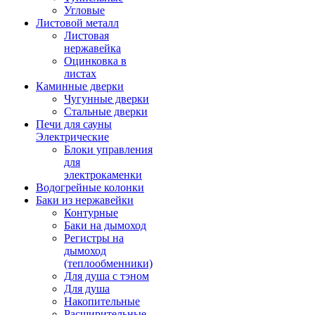
Угловые
Листовой металл
Листовая
нержавейка
Оцинковка в
листах
Каминные дверки
Чугунные дверки
Стальные дверки
Печи для сауны
Электрические
Блоки управления
для
электрокаменки
Водогрейные колонки
Баки из нержавейки
Контурные
Баки на дымоход
Регистры на
дымоход
(теплообменники)
Для душа с тэном
Для душа
Накопительные
Расширительные