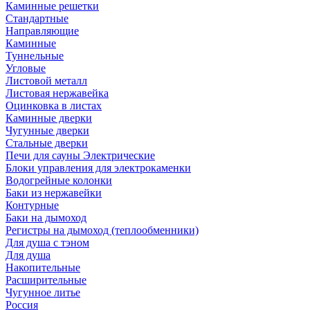
Каминные решетки
Стандартные
Направляющие
Каминные
Туннельные
Угловые
Листовой металл
Листовая нержавейка
Оцинковка в листах
Каминные дверки
Чугунные дверки
Стальные дверки
Печи для сауны Электрические
Блоки управления для электрокаменки
Водогрейные колонки
Баки из нержавейки
Контурные
Баки на дымоход
Регистры на дымоход (теплообменники)
Для душа с тэном
Для душа
Накопительные
Расширительные
Чугунное литье
Россия