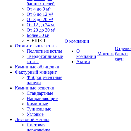
банных печей
От 4 до 9 м³
От 6 до 12 м³
От 8 до 20 м³
От 12 до 24 м³
От 20 до 30 м³
Более 30 м³
+ ЕЩЕ 1
О компании
Отопительные котлы
Отделк
Пеллетные котлы
О
Монтаж
бань и
Твердотопливные
компании
саун
котлы
Акции
Каминные облицовки
Фактурный минерит
Фиброцементные
панели
Каминные решетки
Стандартные
Направляющие
Каминные
Туннельные
Угловые
Листовой металл
Листовая
нержавейка