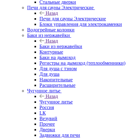
Стальные дверки
Печи для сауны Электрические
Назад
Печи для сауны Электрические
Блоки управления для электрокаменки
Водогрейные колонки
Баки из нержавейки
Назад
Баки из нержавейки
Контурные
Баки на дымоход
Регистры на дымоход (теплообменники)
Для душа с тэном
Для душа
Накопительные
Расширительные
Чугунное литье
Назад
Чугунное литье
Россия
LК
Везувий
Прочее
Дверки
Задвижки для печи