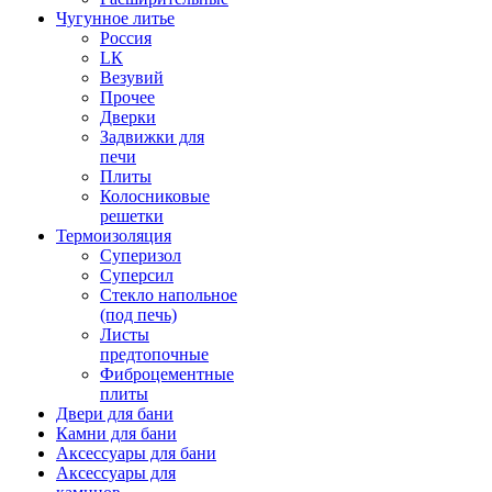
Чугунное литье
Россия
LК
Везувий
Прочее
Дверки
Задвижки для
печи
Плиты
Колосниковые
решетки
Термоизоляция
Суперизол
Суперсил
Стекло напольное
(под печь)
Листы
предтопочные
Фиброцементные
плиты
Двери для бани
Камни для бани
Аксессуары для бани
Аксессуары для