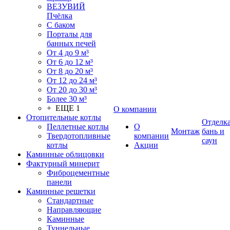
ВЕЗУВИЙ
Пчёлка
С баком
Порталы для
банных печей
От 4 до 9 м³
От 6 до 12 м³
От 8 до 20 м³
От 12 до 24 м³
От 20 до 30 м³
Более 30 м³
+ ЕЩЕ 1
О компании
Отопительные котлы
Отделк
Пеллетные котлы
О
Монтаж
бань и
Твердотопливные
компании
саун
котлы
Акции
Каминные облицовки
Фактурный минерит
Фиброцементные
панели
Каминные решетки
Стандартные
Направляющие
Каминные
Туннельные