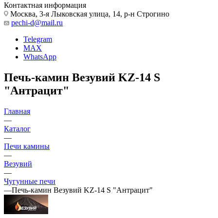
Контактная информация
Москва, 3-я Лыковская улица, 14, р-н Строгино
pechi-d@mail.ru
Telegram
MAX
WhatsApp
Печь-камин Везувий KZ-14 S
"Антрацит"
Главная
—
Каталог
—
Печи камины
—
Везувий
—
Чугунные печи
—
Печь-камин Везувий KZ-14 S "Антрацит"