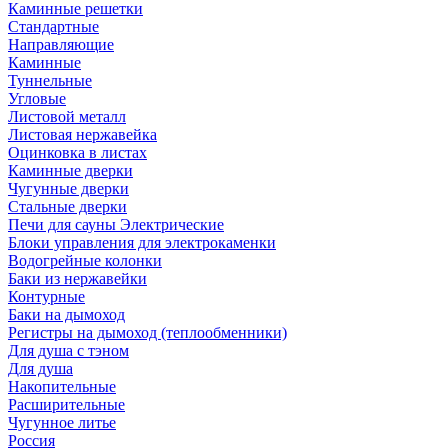
Каминные решетки
Стандартные
Направляющие
Каминные
Туннельные
Угловые
Листовой металл
Листовая нержавейка
Оцинковка в листах
Каминные дверки
Чугунные дверки
Стальные дверки
Печи для сауны Электрические
Блоки управления для электрокаменки
Водогрейные колонки
Баки из нержавейки
Контурные
Баки на дымоход
Регистры на дымоход (теплообменники)
Для душа с тэном
Для душа
Накопительные
Расширительные
Чугунное литье
Россия