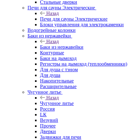
Стальные дверки
Печи для сауны Электрические
Назад
Печи для сауны Электрические
Блоки управления для электрокаменки
Водогрейные колонки
Баки из нержавейки
Назад
Баки из нержавейки
Контурные
Баки на дымоход
Регистры на дымоход (теплообменники)
Для душа с тэном
Для душа
Накопительные
Расширительные
Чугунное литье
Назад
Чугунное литье
Россия
LК
Везувий
Прочее
Дверки
Задвижки для печи