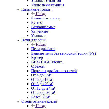
Угловые с плитой
Узкие печи камины
Каминные топки
Назад
Каминные топки
Everest
Встраиваемые
Чугунные
Угловые
Печи для бани
Назад
Печи для бани
Банные печи без выносной топки (б/в)
Кратер
ВЕЗУВИЙ Пчёлка
С баком
Порталы для банных печей
От 4 до 9 м³
От 6 до 12 м³
От 8 до 20 м³
От 12 до 24 м³
От 20 до 30 м³
Более 30 м³
Отопительные котлы
Назад