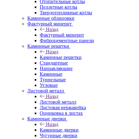
Отопительные котлы
Пеллетные котлы
Твердотопливные котлы
Каминные облицовки
Фактурный минерит
Назад
Фактурный минерит
Фиброцементные панели
Каминные решетки
Назад
Каминные решетки
Стандартные
Направляющие
Каминные
Туннельные
Угловые
Листовой металл
Назад
Листовой металл
Листовая нержавейка
Оцинковка в листах
Каминные дверки
Назад
Каминные дверки
Чугунные дверки