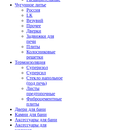
Чугунное литье
Россия
LК
Везувий
Прочее
Дверки
Задвижки для
печи
Плиты
Колосниковые
решетки
Термоизоляция
Суперизол
Суперсил
Стекло напольное
(под печь)
Листы
предтопочные
Фиброцементные
плиты
Двери для бани
Камни для бани
Аксессуары для бани
Аксессуары для