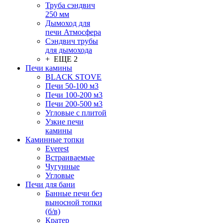
Труба сэндвич
250 мм
Дымоход для
печи Атмосфера
Сэндвич трубы
для дымохода
+ ЕЩЕ 2
Печи камины
BLACK STOVE
Печи 50-100 м3
Печи 100-200 м3
Печи 200-500 м3
Угловые с плитой
Узкие печи
камины
Каминные топки
Everest
Встраиваемые
Чугунные
Угловые
Печи для бани
Банные печи без
выносной топки
(б/в)
Кратер