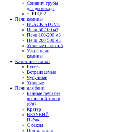
Сэндвич трубы
для дымохода
+ ЕЩЕ 2
Печи камины
BLACK STOVE
Печи 50-100 м3
Печи 100-200 м3
Печи 200-500 м3
Угловые с плитой
Узкие печи
камины
Каминные топки
Everest
Встраиваемые
Чугунные
Угловые
Печи для бани
Банные печи без
выносной топки
(б/в)
Кратер
ВЕЗУВИЙ
Пчёлка
С баком
Порталы для