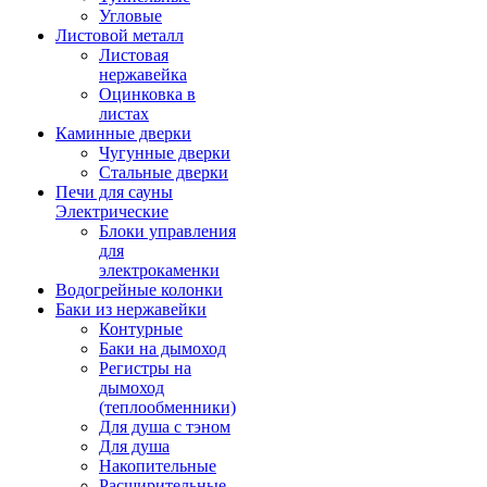
Угловые
Листовой металл
Листовая
нержавейка
Оцинковка в
листах
Каминные дверки
Чугунные дверки
Стальные дверки
Печи для сауны
Электрические
Блоки управления
для
электрокаменки
Водогрейные колонки
Баки из нержавейки
Контурные
Баки на дымоход
Регистры на
дымоход
(теплообменники)
Для душа с тэном
Для душа
Накопительные
Расширительные