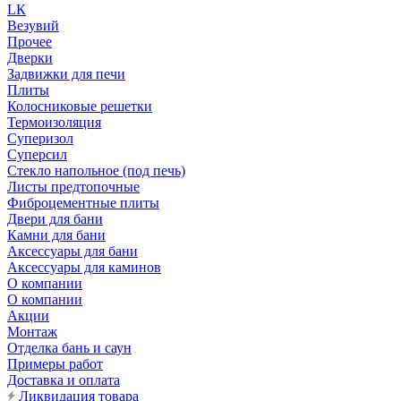
LК
Везувий
Прочее
Дверки
Задвижки для печи
Плиты
Колосниковые решетки
Термоизоляция
Суперизол
Суперсил
Стекло напольное (под печь)
Листы предтопочные
Фиброцементные плиты
Двери для бани
Камни для бани
Аксессуары для бани
Аксессуары для каминов
О компании
О компании
Акции
Монтаж
Отделка бань и саун
Примеры работ
Доставка и оплата
Ликвидация товара