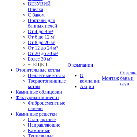
ВЕЗУВИЙ
Пчёлка
С баком
Порталы для
банных печей
От 4 до 9 м³
От 6 до 12 м³
От 8 до 20 м³
От 12 до 24 м³
От 20 до 30 м³
Более 30 м³
+ ЕЩЕ 1
О компании
Отопительные котлы
Отделк
Пеллетные котлы
О
Монтаж
бань и
Твердотопливные
компании
саун
котлы
Акции
Каминные облицовки
Фактурный минерит
Фиброцементные
панели
Каминные решетки
Стандартные
Направляющие
Каминные
Туннельные