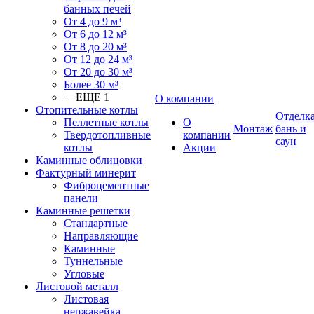
банных печей
От 4 до 9 м³
От 6 до 12 м³
От 8 до 20 м³
От 12 до 24 м³
От 20 до 30 м³
Более 30 м³
+ ЕЩЕ 1
О компании
Отопительные котлы
Отделк
Пеллетные котлы
О
Монтаж
бань и
Твердотопливные
компании
саун
котлы
Акции
Каминные облицовки
Фактурный минерит
Фиброцементные
панели
Каминные решетки
Стандартные
Направляющие
Каминные
Туннельные
Угловые
Листовой металл
Листовая
нержавейка