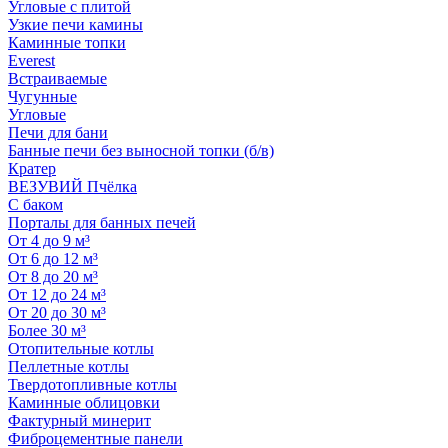
Угловые с плитой
Узкие печи камины
Каминные топки
Everest
Встраиваемые
Чугунные
Угловые
Печи для бани
Банные печи без выносной топки (б/в)
Кратер
ВЕЗУВИЙ Пчёлка
С баком
Порталы для банных печей
От 4 до 9 м³
От 6 до 12 м³
От 8 до 20 м³
От 12 до 24 м³
От 20 до 30 м³
Более 30 м³
Отопительные котлы
Пеллетные котлы
Твердотопливные котлы
Каминные облицовки
Фактурный минерит
Фиброцементные панели