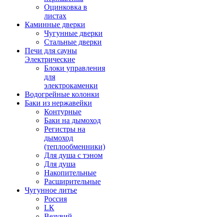
Оцинковка в
листах
Каминные дверки
Чугунные дверки
Стальные дверки
Печи для сауны
Электрические
Блоки управления
для
электрокаменки
Водогрейные колонки
Баки из нержавейки
Контурные
Баки на дымоход
Регистры на
дымоход
(теплообменники)
Для душа с тэном
Для душа
Накопительные
Расширительные
Чугунное литье
Россия
LК
Везувий