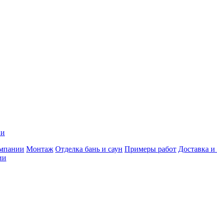
ии
мпании
Монтаж
Отделка бань и саун
Примеры работ
Доставка и
ии