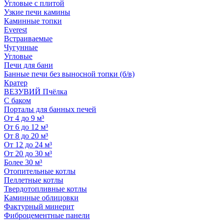
Угловые с плитой
Узкие печи камины
Каминные топки
Everest
Встраиваемые
Чугунные
Угловые
Печи для бани
Банные печи без выносной топки (б/в)
Кратер
ВЕЗУВИЙ Пчёлка
С баком
Порталы для банных печей
От 4 до 9 м³
От 6 до 12 м³
От 8 до 20 м³
От 12 до 24 м³
От 20 до 30 м³
Более 30 м³
Отопительные котлы
Пеллетные котлы
Твердотопливные котлы
Каминные облицовки
Фактурный минерит
Фиброцементные панели