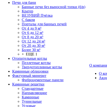
Печи для бани
Банные печи без выносной топки (б/в)
Кратер
ВЕЗУВИЙ Пчёлка
С баком
Порталы для банных печей
От 4 до 9 м³
От 6 до 12 м³
От 8 до 20 м³
От 12 до 24 м³
От 20 до 30 м³
Более 30 м³
+ ЕЩЕ 1
Отопительные котлы
Пеллетные котлы
О компан
Твердотопливные котлы
Каминные облицовки
О ко
Фактурный минерит
Акц
Фиброцементные панели
Каминные решетки
Стандартные
Направляющие
Каминные
Туннельные
Угловые