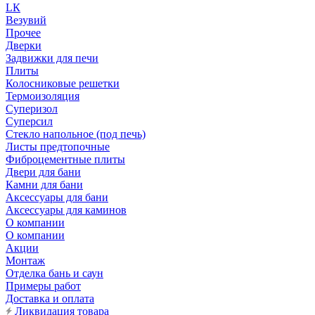
LК
Везувий
Прочее
Дверки
Задвижки для печи
Плиты
Колосниковые решетки
Термоизоляция
Суперизол
Суперсил
Стекло напольное (под печь)
Листы предтопочные
Фиброцементные плиты
Двери для бани
Камни для бани
Аксессуары для бани
Аксессуары для каминов
О компании
О компании
Акции
Монтаж
Отделка бань и саун
Примеры работ
Доставка и оплата
Ликвидация товара