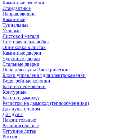
Каминные решетки
Стандартные
Направляющие
Каминные
Туннельные
Угловые
Листовой металл
Листовая нержавейка
Оцинковка в листах
Каминные дверки
Чугунные дверки
Стальные дверки
Печи для сауны Электрические
Блоки управления для электрокаменки
Водогрейные колонки
Баки из нержавейки
Контурные
Баки на дымоход
Регистры на дымоход (теплообменники)
Для душа с тэном
Для душа
Накопительные
Расширительные
Чугунное литье
Россия