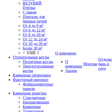
ВЕЗУВИЙ
Пчёлка
С баком
Порталы для
банных печей
От 4 до 9 м³
От 6 до 12 м³
От 8 до 20 м³
От 12 до 24 м³
От 20 до 30 м³
Более 30 м³
+ ЕЩЕ 1
О компании
Отопительные котлы
Отделк
Пеллетные котлы
О
Монтаж
бань и
Твердотопливные
компании
саун
котлы
Акции
Каминные облицовки
Фактурный минерит
Фиброцементные
панели
Каминные решетки
Стандартные
Направляющие
Каминные
Туннельные