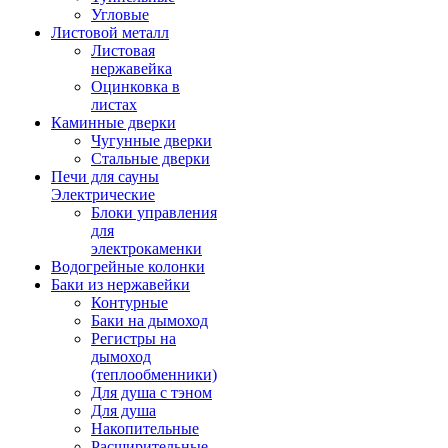
Угловые
Листовой металл
Листовая
нержавейка
Оцинковка в
листах
Каминные дверки
Чугунные дверки
Стальные дверки
Печи для сауны
Электрические
Блоки управления
для
электрокаменки
Водогрейные колонки
Баки из нержавейки
Контурные
Баки на дымоход
Регистры на
дымоход
(теплообменники)
Для душа с тэном
Для душа
Накопительные
Расширительные