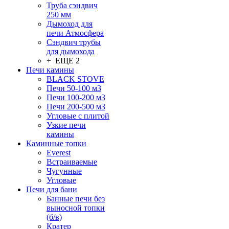
Труба сэндвич
250 мм
Дымоход для
печи Атмосфера
Сэндвич трубы
для дымохода
+ ЕЩЕ 2
Печи камины
BLACK STOVE
Печи 50-100 м3
Печи 100-200 м3
Печи 200-500 м3
Угловые с плитой
Узкие печи
камины
Каминные топки
Everest
Встраиваемые
Чугунные
Угловые
Печи для бани
Банные печи без
выносной топки
(б/в)
Кратер