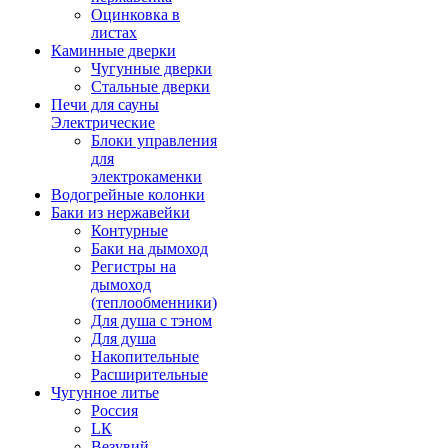
Оцинковка в
листах
Каминные дверки
Чугунные дверки
Стальные дверки
Печи для сауны
Электрические
Блоки управления
для
электрокаменки
Водогрейные колонки
Баки из нержавейки
Контурные
Баки на дымоход
Регистры на
дымоход
(теплообменники)
Для душа с тэном
Для душа
Накопительные
Расширительные
Чугунное литье
Россия
LК
Везувий