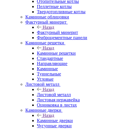
Отопительные котлы
Пеллетные котлы
Твердотопливные котлы
Каминные облицовки
Фактурный минерит
Назад
Фактурный минерит
Фиброцементные панели
Каминные решетки
Назад
Каминные решетки
Стандартные
Направляющие
Каминные
Туннельные
Угловые
Листовой металл
Назад
Листовой металл
Листовая нержавейка
Оцинковка в листах
Каминные дверки
Назад
Каминные дверки
Чугунные дверки