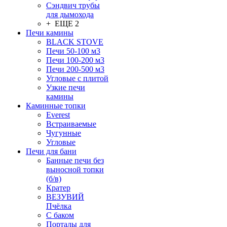
Сэндвич трубы
для дымохода
+ ЕЩЕ 2
Печи камины
BLACK STOVE
Печи 50-100 м3
Печи 100-200 м3
Печи 200-500 м3
Угловые с плитой
Узкие печи
камины
Каминные топки
Everest
Встраиваемые
Чугунные
Угловые
Печи для бани
Банные печи без
выносной топки
(б/в)
Кратер
ВЕЗУВИЙ
Пчёлка
С баком
Порталы для