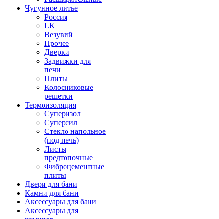
Чугунное литье
Россия
LК
Везувий
Прочее
Дверки
Задвижки для
печи
Плиты
Колосниковые
решетки
Термоизоляция
Суперизол
Суперсил
Стекло напольное
(под печь)
Листы
предтопочные
Фиброцементные
плиты
Двери для бани
Камни для бани
Аксессуары для бани
Аксессуары для