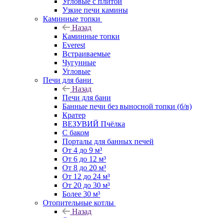
Угловые с плитой
Узкие печи камины
Каминные топки
Назад
Каминные топки
Everest
Встраиваемые
Чугунные
Угловые
Печи для бани
Назад
Печи для бани
Банные печи без выносной топки (б/в)
Кратер
ВЕЗУВИЙ Пчёлка
С баком
Порталы для банных печей
От 4 до 9 м³
От 6 до 12 м³
От 8 до 20 м³
От 12 до 24 м³
От 20 до 30 м³
Более 30 м³
Отопительные котлы
Назад