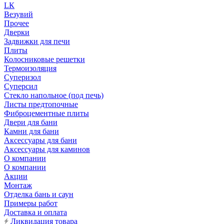
LК
Везувий
Прочее
Дверки
Задвижки для печи
Плиты
Колосниковые решетки
Термоизоляция
Суперизол
Суперсил
Стекло напольное (под печь)
Листы предтопочные
Фиброцементные плиты
Двери для бани
Камни для бани
Аксессуары для бани
Аксессуары для каминов
О компании
О компании
Акции
Монтаж
Отделка бань и саун
Примеры работ
Доставка и оплата
Ликвидация товара