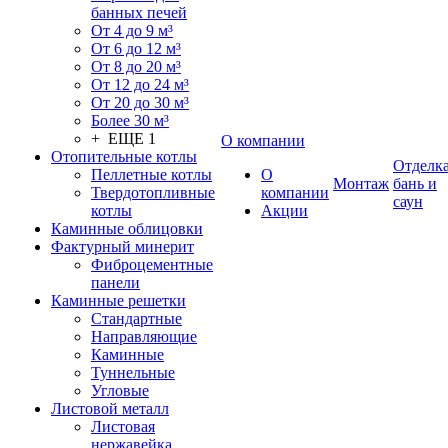
банных печей
От 4 до 9 м³
От 6 до 12 м³
От 8 до 20 м³
От 12 до 24 м³
От 20 до 30 м³
Более 30 м³
+ ЕЩЕ 1
О компании
Отопительные котлы
Отделк
Пеллетные котлы
О
Монтаж
бань и
Твердотопливные
компании
саун
котлы
Акции
Каминные облицовки
Фактурный минерит
Фиброцементные
панели
Каминные решетки
Стандартные
Направляющие
Каминные
Туннельные
Угловые
Листовой металл
Листовая
нержавейка