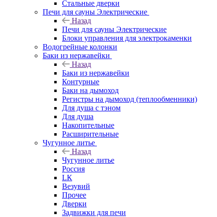
Стальные дверки
Печи для сауны Электрические
Назад
Печи для сауны Электрические
Блоки управления для электрокаменки
Водогрейные колонки
Баки из нержавейки
Назад
Баки из нержавейки
Контурные
Баки на дымоход
Регистры на дымоход (теплообменники)
Для душа с тэном
Для душа
Накопительные
Расширительные
Чугунное литье
Назад
Чугунное литье
Россия
LК
Везувий
Прочее
Дверки
Задвижки для печи