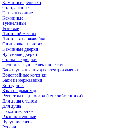
Каминные решетки
Стандартные
Направляющие
Каминные
Туннельные
Угловые
Листовой металл
Листовая нержавейка
Оцинковка в листах
Каминные дверки
Чугунные дверки
Стальные дверки
Печи для сауны Электрические
Блоки управления для электрокаменки
Водогрейные колонки
Баки из нержавейки
Контурные
Баки на дымоход
Регистры на дымоход (теплообменники)
Для душа с тэном
Для душа
Накопительные
Расширительные
Чугунное литье
Россия