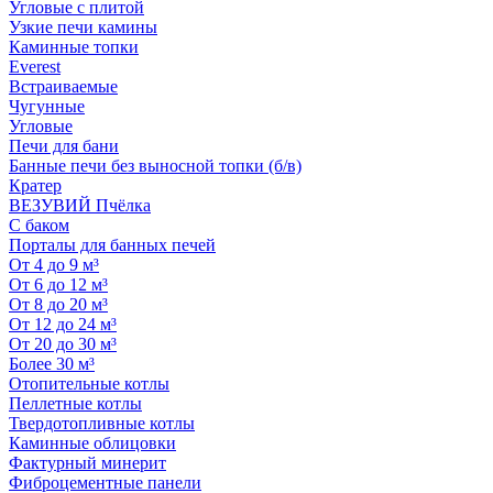
Угловые с плитой
Узкие печи камины
Каминные топки
Everest
Встраиваемые
Чугунные
Угловые
Печи для бани
Банные печи без выносной топки (б/в)
Кратер
ВЕЗУВИЙ Пчёлка
С баком
Порталы для банных печей
От 4 до 9 м³
От 6 до 12 м³
От 8 до 20 м³
От 12 до 24 м³
От 20 до 30 м³
Более 30 м³
Отопительные котлы
Пеллетные котлы
Твердотопливные котлы
Каминные облицовки
Фактурный минерит
Фиброцементные панели