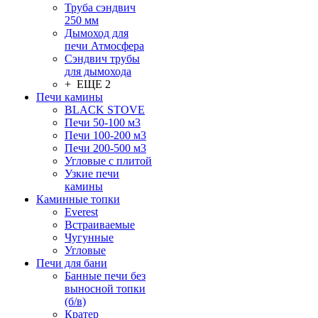
Труба сэндвич
250 мм
Дымоход для
печи Атмосфера
Сэндвич трубы
для дымохода
+ ЕЩЕ 2
Печи камины
BLACK STOVE
Печи 50-100 м3
Печи 100-200 м3
Печи 200-500 м3
Угловые с плитой
Узкие печи
камины
Каминные топки
Everest
Встраиваемые
Чугунные
Угловые
Печи для бани
Банные печи без
выносной топки
(б/в)
Кратер