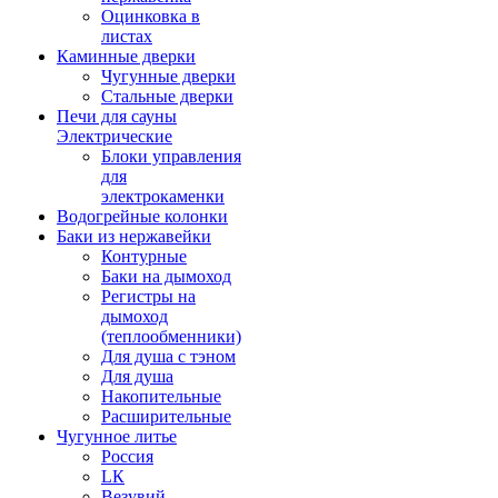
Оцинковка в
листах
Каминные дверки
Чугунные дверки
Стальные дверки
Печи для сауны
Электрические
Блоки управления
для
электрокаменки
Водогрейные колонки
Баки из нержавейки
Контурные
Баки на дымоход
Регистры на
дымоход
(теплообменники)
Для душа с тэном
Для душа
Накопительные
Расширительные
Чугунное литье
Россия
LК
Везувий