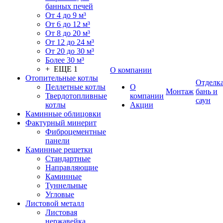
банных печей
От 4 до 9 м³
От 6 до 12 м³
От 8 до 20 м³
От 12 до 24 м³
От 20 до 30 м³
Более 30 м³
+ ЕЩЕ 1
О компании
Отопительные котлы
Отделк
Пеллетные котлы
О
Монтаж
бань и
Твердотопливные
компании
саун
котлы
Акции
Каминные облицовки
Фактурный минерит
Фиброцементные
панели
Каминные решетки
Стандартные
Направляющие
Каминные
Туннельные
Угловые
Листовой металл
Листовая
нержавейка