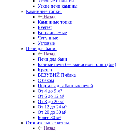
Угловые с плитой
Узкие печи камины
Каминные топки
Назад
Каминные топки
Everest
Встраиваемые
Чугунные
Угловые
Печи для бани
Назад
Печи для бани
Банные печи без выносной топки (б/в)
Кратер
ВЕЗУВИЙ Пчёлка
С баком
Порталы для банных печей
От 4 до 9 м³
От 6 до 12 м³
От 8 до 20 м³
От 12 до 24 м³
От 20 до 30 м³
Более 30 м³
Отопительные котлы
Назад