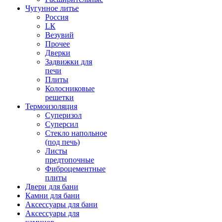
Чугунное литье
Россия
LК
Везувий
Прочее
Дверки
Задвижки для
печи
Плиты
Колосниковые
решетки
Термоизоляция
Суперизол
Суперсил
Стекло напольное
(под печь)
Листы
предтопочные
Фиброцементные
плиты
Двери для бани
Камни для бани
Аксессуары для бани
Аксессуары для