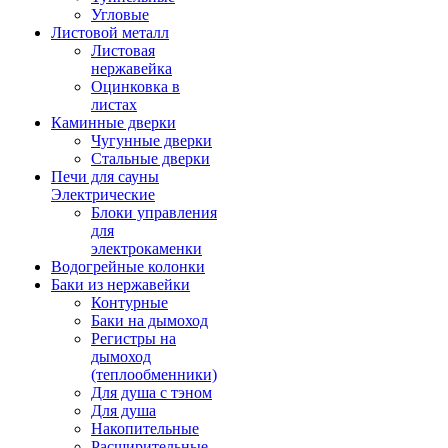
Угловые
Листовой металл
Листовая
нержавейка
Оцинковка в
листах
Каминные дверки
Чугунные дверки
Стальные дверки
Печи для сауны
Электрические
Блоки управления
для
электрокаменки
Водогрейные колонки
Баки из нержавейки
Контурные
Баки на дымоход
Регистры на
дымоход
(теплообменники)
Для душа с тэном
Для душа
Накопительные
Расширительные