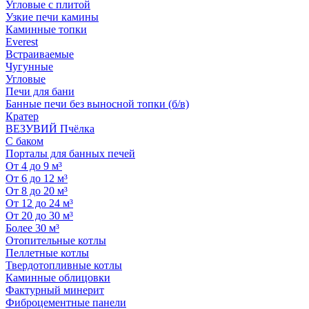
Угловые с плитой
Узкие печи камины
Каминные топки
Everest
Встраиваемые
Чугунные
Угловые
Печи для бани
Банные печи без выносной топки (б/в)
Кратер
ВЕЗУВИЙ Пчёлка
С баком
Порталы для банных печей
От 4 до 9 м³
От 6 до 12 м³
От 8 до 20 м³
От 12 до 24 м³
От 20 до 30 м³
Более 30 м³
Отопительные котлы
Пеллетные котлы
Твердотопливные котлы
Каминные облицовки
Фактурный минерит
Фиброцементные панели