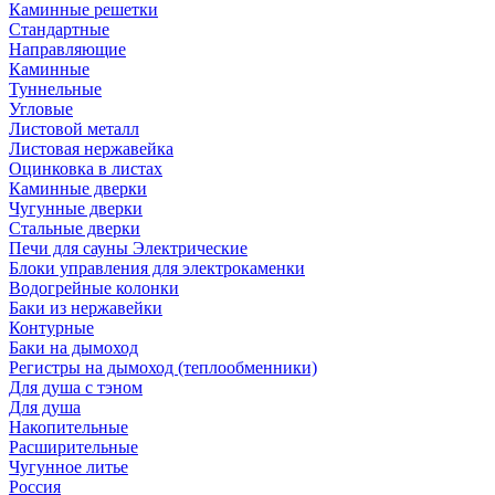
Каминные решетки
Стандартные
Направляющие
Каминные
Туннельные
Угловые
Листовой металл
Листовая нержавейка
Оцинковка в листах
Каминные дверки
Чугунные дверки
Стальные дверки
Печи для сауны Электрические
Блоки управления для электрокаменки
Водогрейные колонки
Баки из нержавейки
Контурные
Баки на дымоход
Регистры на дымоход (теплообменники)
Для душа с тэном
Для душа
Накопительные
Расширительные
Чугунное литье
Россия