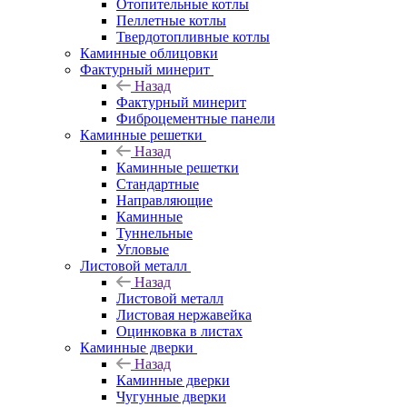
Отопительные котлы
Пеллетные котлы
Твердотопливные котлы
Каминные облицовки
Фактурный минерит
Назад
Фактурный минерит
Фиброцементные панели
Каминные решетки
Назад
Каминные решетки
Стандартные
Направляющие
Каминные
Туннельные
Угловые
Листовой металл
Назад
Листовой металл
Листовая нержавейка
Оцинковка в листах
Каминные дверки
Назад
Каминные дверки
Чугунные дверки