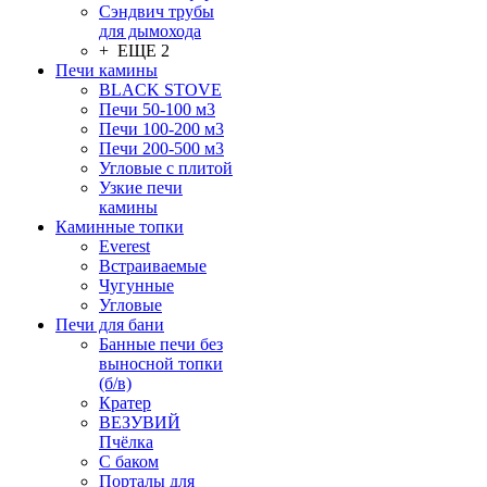
Сэндвич трубы
для дымохода
+ ЕЩЕ 2
Печи камины
BLACK STOVE
Печи 50-100 м3
Печи 100-200 м3
Печи 200-500 м3
Угловые с плитой
Узкие печи
камины
Каминные топки
Everest
Встраиваемые
Чугунные
Угловые
Печи для бани
Банные печи без
выносной топки
(б/в)
Кратер
ВЕЗУВИЙ
Пчёлка
С баком
Порталы для