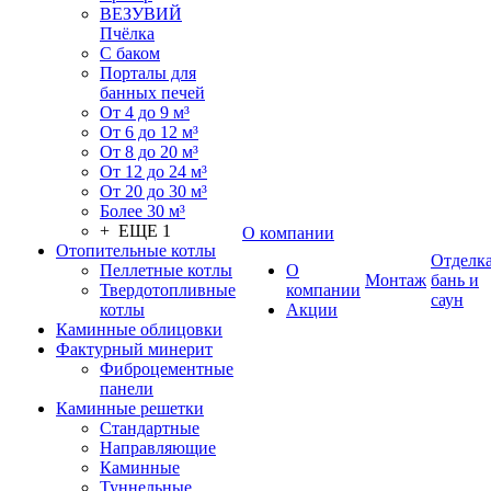
ВЕЗУВИЙ
Пчёлка
С баком
Порталы для
банных печей
От 4 до 9 м³
От 6 до 12 м³
От 8 до 20 м³
От 12 до 24 м³
От 20 до 30 м³
Более 30 м³
+ ЕЩЕ 1
О компании
Отопительные котлы
Отделк
Пеллетные котлы
О
Монтаж
бань и
Твердотопливные
компании
саун
котлы
Акции
Каминные облицовки
Фактурный минерит
Фиброцементные
панели
Каминные решетки
Стандартные
Направляющие
Каминные
Туннельные