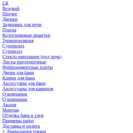
LК
Везувий
Прочее
Дверки
Задвижки для печи
Плиты
Колосниковые решетки
Термоизоляция
Суперизол
Суперсил
Стекло напольное (под печь)
Листы предтопочные
Фиброцементные плиты
Двери для бани
Камни для бани
Аксессуары для бани
Аксессуары для каминов
О компании
О компании
Акции
Монтаж
Отделка бань и саун
Примеры работ
Доставка и оплата
Ликвидация товара