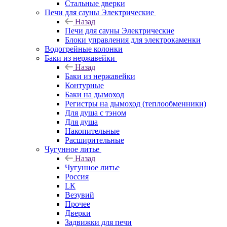
Стальные дверки
Печи для сауны Электрические
Назад
Печи для сауны Электрические
Блоки управления для электрокаменки
Водогрейные колонки
Баки из нержавейки
Назад
Баки из нержавейки
Контурные
Баки на дымоход
Регистры на дымоход (теплообменники)
Для душа с тэном
Для душа
Накопительные
Расширительные
Чугунное литье
Назад
Чугунное литье
Россия
LК
Везувий
Прочее
Дверки
Задвижки для печи