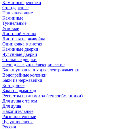
Каминные решетки
Стандартные
Направляющие
Каминные
Туннельные
Угловые
Листовой металл
Листовая нержавейка
Оцинковка в листах
Каминные дверки
Чугунные дверки
Стальные дверки
Печи для сауны Электрические
Блоки управления для электрокаменки
Водогрейные колонки
Баки из нержавейки
Контурные
Баки на дымоход
Регистры на дымоход (теплообменники)
Для душа с тэном
Для душа
Накопительные
Расширительные
Чугунное литье
Россия