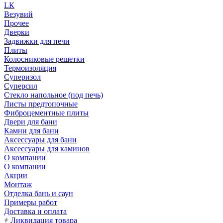
LК
Везувий
Прочее
Дверки
Задвижки для печи
Плиты
Колосниковые решетки
Термоизоляция
Суперизол
Суперсил
Стекло напольное (под печь)
Листы предтопочные
Фиброцементные плиты
Двери для бани
Камни для бани
Аксессуары для бани
Аксессуары для каминов
О компании
О компании
Акции
Монтаж
Отделка бань и саун
Примеры работ
Доставка и оплата
Ликвидация товара