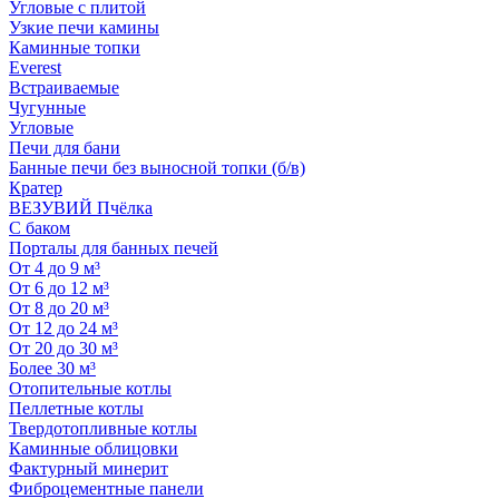
Угловые с плитой
Узкие печи камины
Каминные топки
Everest
Встраиваемые
Чугунные
Угловые
Печи для бани
Банные печи без выносной топки (б/в)
Кратер
ВЕЗУВИЙ Пчёлка
С баком
Порталы для банных печей
От 4 до 9 м³
От 6 до 12 м³
От 8 до 20 м³
От 12 до 24 м³
От 20 до 30 м³
Более 30 м³
Отопительные котлы
Пеллетные котлы
Твердотопливные котлы
Каминные облицовки
Фактурный минерит
Фиброцементные панели