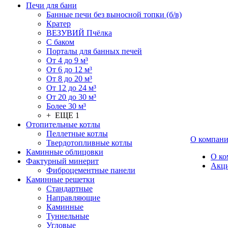
Печи для бани
Банные печи без выносной топки (б/в)
Кратер
ВЕЗУВИЙ Пчёлка
С баком
Порталы для банных печей
От 4 до 9 м³
От 6 до 12 м³
От 8 до 20 м³
От 12 до 24 м³
От 20 до 30 м³
Более 30 м³
+ ЕЩЕ 1
Отопительные котлы
Пеллетные котлы
О компан
Твердотопливные котлы
Каминные облицовки
О ко
Фактурный минерит
Акц
Фиброцементные панели
Каминные решетки
Стандартные
Направляющие
Каминные
Туннельные
Угловые