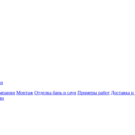
ии
мпании
Монтаж
Отделка бань и саун
Примеры работ
Доставка и
ии