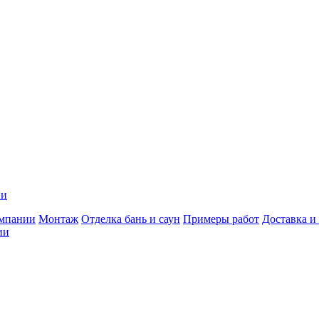
ии
мпании
Монтаж
Отделка бань и саун
Примеры работ
Доставка и
ии