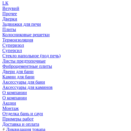
LК
Везувий
Прочее
Дверки
Задвижки для печи
Плиты
Колосниковые решетки
Термоизоляция
Суперизол
Суперсил
Стекло напольное (под печь)
Листы предтопочные
Фиброцементные плиты
Двери для бани
Камни для бани
Аксессуары для бани
Аксессуары для каминов
О компании
О компании
Акции
Монтаж
Отделка бань и саун
Примеры работ
Доставка и оплата
Ликвидация товара