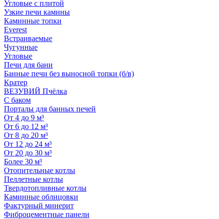
Угловые с плитой
Узкие печи камины
Каминные топки
Everest
Встраиваемые
Чугунные
Угловые
Печи для бани
Банные печи без выносной топки (б/в)
Кратер
ВЕЗУВИЙ Пчёлка
С баком
Порталы для банных печей
От 4 до 9 м³
От 6 до 12 м³
От 8 до 20 м³
От 12 до 24 м³
От 20 до 30 м³
Более 30 м³
Отопительные котлы
Пеллетные котлы
Твердотопливные котлы
Каминные облицовки
Фактурный минерит
Фиброцементные панели