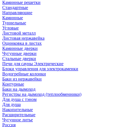
Каминные решетки
Стандартные
Направляющие
Каминные
Туннельные
Угловые
Листовой металл
Листовая нержавейка
Оцинковка в листах
Каминные дверки
Чугунные дверки
Стальные дверки
Печи для сауны Электрические
Блоки управления для электрокаменки
Водогрейные колонки
Баки из нержавейки
Контурные
Баки на дымоход
Регистры на дымоход (теплообменники)
Для душа с тэном
Для душа
Накопительные
Расширительные
Чугунное литье
Россия