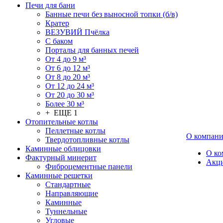
Печи для бани
Банные печи без выносной топки (б/в)
Кратер
ВЕЗУВИЙ Пчёлка
С баком
Порталы для банных печей
От 4 до 9 м³
От 6 до 12 м³
От 8 до 20 м³
От 12 до 24 м³
От 20 до 30 м³
Более 30 м³
+ ЕЩЕ 1
Отопительные котлы
Пеллетные котлы
О компан
Твердотопливные котлы
Каминные облицовки
О ко
Фактурный минерит
Акц
Фиброцементные панели
Каминные решетки
Стандартные
Направляющие
Каминные
Туннельные
Угловые